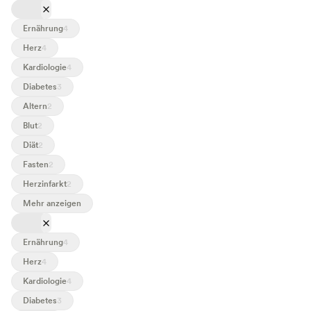
Herz-Kreislauf-Erkrankungen
Ernährung
4
Herz
4
Kardiologie
4
Diabetes
3
Altern
2
Blut
2
Diät
2
Fasten
2
Herzinfarkt
2
Mehr anzeigen
Herz-Kreislauf-Erkrankungen
Ernährung
4
Herz
4
Kardiologie
4
Diabetes
3