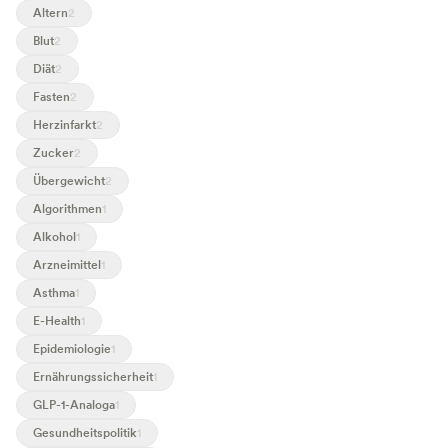
Altern
2
Blut
2
Diät
2
Fasten
2
Herzinfarkt
2
Zucker
2
Übergewicht
2
Algorithmen
1
Alkohol
1
Arzneimittel
1
Asthma
1
E-Health
1
Epidemiologie
1
Ernährungssicherheit
1
GLP-1-Analoga
1
Gesundheitspolitik
1