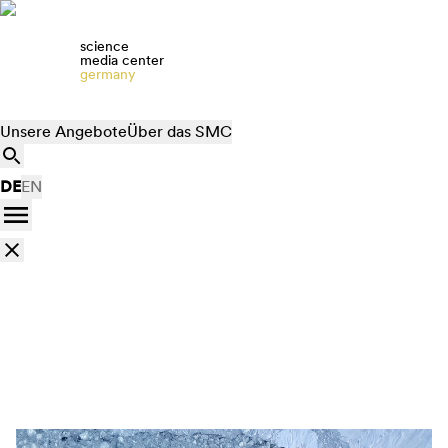
science
media center
germany
Unsere Angebote
Über das SMC
DE
EN