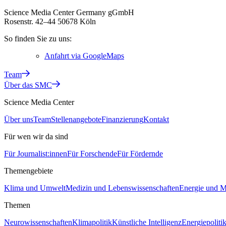
Science Media Center Germany gGmbH
Rosenstr. 42–44 50678 Köln
So finden Sie zu uns:
Anfahrt via GoogleMaps
Team
Über das SMC
Science Media Center
Über uns
Team
Stellenangebote
Finanzierung
Kontakt
Für wen wir da sind
Für Journalist:innen
Für Forschende
Für Fördernde
Themengebiete
Klima und Umwelt
Medizin und Lebenswissenschaften
Energie und Mo
Themen
Neurowissenschaften
Klimapolitik
Künstliche Intelligenz
Energiepoliti