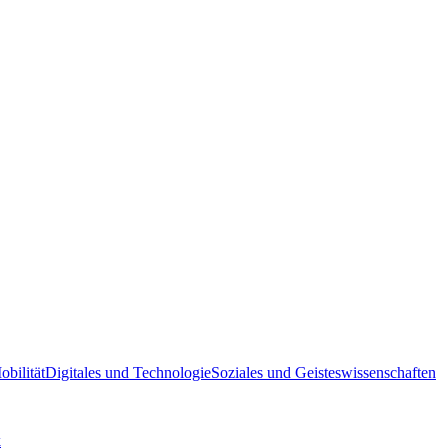
bilität
Digitales und Technologie
Soziales und Geisteswissenschaften
k