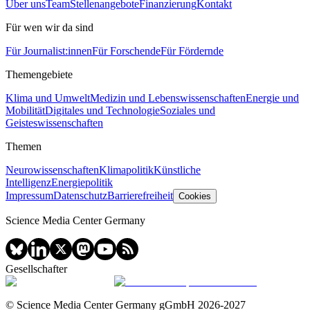
Über uns
Team
Stellenangebote
Finanzierung
Kontakt
Für wen wir da sind
Für Journalist:innen
Für Forschende
Für Fördernde
Themengebiete
Klima und Umwelt
Medizin und Lebenswissenschaften
Energie und
Mobilität
Digitales und Technologie
Soziales und
Geisteswissenschaften
Themen
Neurowissenschaften
Klimapolitik
Künstliche
Intelligenz
Energiepolitik
Impressum
Datenschutz
Barrierefreiheit
Cookies
Science Media Center Germany
Gesellschafter
© Science Media Center Germany gGmbH
2026
-
2027