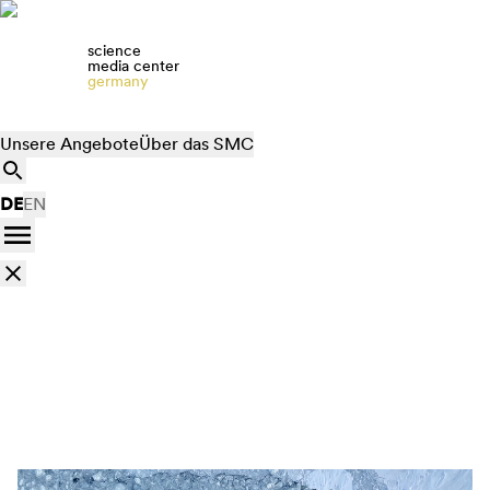
science
media center
germany
Unsere Angebote
Über das SMC
DE
EN