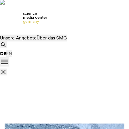
science
media center
germany
Unsere Angebote
Über das SMC
DE
EN