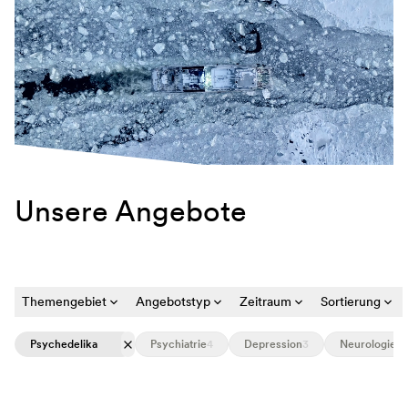
Unsere Angebote
Themengebiet
Angebotstyp
Zeitraum
Sortierung
Psychedelika
Psychiatrie
4
Depression
3
Neurologie
3