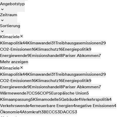
Angebotstyp
Zeitraum
Sortierung
Klimaziele
Klimapolitik
44
Klimawandel
31
Treibhausgasemissionen
29
CO2-Emissionen
16
Klimaschutz
16
Energiepolitik
9
Energiewende
9
Emissionshandel
8
Pariser Abkommen
7
Mehr anzeigen
Klimaziele
Klimapolitik
44
Klimawandel
31
Treibhausgasemissionen
29
CO2-Emissionen
16
Klimaschutz
16
Energiepolitik
9
Energiewende
9
Emissionshandel
8
Pariser Abkommen
7
Wärmewende
7
CCS
6
COP
5
Europäische Union
5
Klimaanpassung
5
Klimamodelle
5
Gebäude
4
Verkehrspolitik
4
Verkehrswende
4
erneuerbare Energien
4
negative Emissionen
4
Ökonomie
4
Atomkraft
3
BECCS
3
DACCS
3