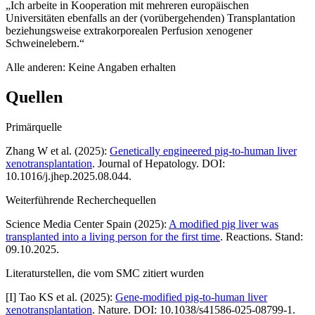
„Ich arbeite in Kooperation mit mehreren europäischen
Universitäten ebenfalls an der (vorübergehenden) Transplantation
beziehungsweise extrakorporealen Perfusion xenogener
Schweinelebern.“
Alle anderen: Keine Angaben erhalten
Quellen
Primärquelle
Zhang W et al. (2025):
Genetically engineered pig-to-human liver
xenotransplantation
. Journal of Hepatology. DOI:
10.1016/j.jhep.2025.08.044.
Weiterführende Recherchequellen
Science Media Center Spain (2025):
A modified pig liver was
transplanted into a living person for the first time
. Reactions. Stand:
09.10.2025.
Literaturstellen, die vom SMC zitiert wurden
[
I
]
Tao KS et al. (2025):
Gene-modified pig-to-human liver
xenotransplantation
. Nature. DOI: 10.1038/s41586-025-08799-1.