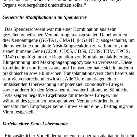
Organs vorübergehend unterstützen sollte.“
Genetische Modifikationen im Spendertier
„Das Spenderschwein war mit einer Kombination aus zehn
gezielten genetischen Veränderungen ausgestattet. Dabei wurden
drei Xenoantigene (GGTA1, CMAH, β4GalNT2) ausgeschaltet, um
die hyperakute und akute Abstoßungsreaktion zu verhindern, und
sieben humane Gene (CD46, CD55, CD59, CD39, TBM, EPCR,
CD47) eingefügt, um die Regulation von Komplementaktivierung,
Blutgerinnung und Makrophagenphagozytose zu verbessern. Diese
Kombination von Knock-outs und Transgenen hatte sich in anderen
präklinischen sowie klinischen Transplantationsversuchen bereits als
sehr vielversprechend erwiesen. Alle Tiere unterlagen einer
umfassenden Überwachung auf potenziell zoonotische Erreger
sowie anderer für den Menschen relevanter Pathogene. Sämtliche
Tests zeigten negative Ergebnisse für infektiöse Erreger, und
während des gesamten postoperativen Verlaufs wurden beim
menschlichen Empfänger keine Hinweise auf eine Übertragung von
Viren festgestellt.“
Vorteile einer Xeno-Leberspende
„Ein zusätzlicher Vorteil der xenogenen Lebertransplantation besteht