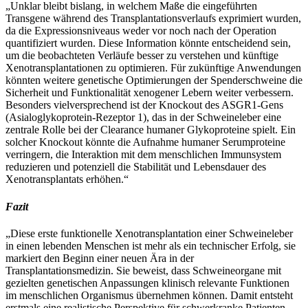
„Unklar bleibt bislang, in welchem Maße die eingeführten
Transgene während des Transplantationsverlaufs exprimiert wurden,
da die Expressionsniveaus weder vor noch nach der Operation
quantifiziert wurden. Diese Information könnte entscheidend sein,
um die beobachteten Verläufe besser zu verstehen und künftige
Xenotransplantationen zu optimieren. Für zukünftige Anwendungen
könnten weitere genetische Optimierungen der Spenderschweine die
Sicherheit und Funktionalität xenogener Lebern weiter verbessern.
Besonders vielversprechend ist der Knockout des ASGR1-Gens
(Asialoglykoprotein-Rezeptor 1), das in der Schweineleber eine
zentrale Rolle bei der Clearance humaner Glykoproteine spielt. Ein
solcher Knockout könnte die Aufnahme humaner Serumproteine
verringern, die Interaktion mit dem menschlichen Immunsystem
reduzieren und potenziell die Stabilität und Lebensdauer des
Xenotransplantats erhöhen.“
Fazit
„Diese erste funktionelle Xenotransplantation einer Schweineleber
in einen lebenden Menschen ist mehr als ein technischer Erfolg, sie
markiert den Beginn einer neuen Ära in der
Transplantationsmedizin. Sie beweist, dass Schweineorgane mit
gezielten genetischen Anpassungen klinisch relevante Funktionen
im menschlichen Organismus übernehmen können. Damit entsteht
erstmals eine realistische Perspektive für schwerkranke Patienten,