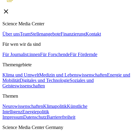
Science Media Center
Über uns
Team
Stellenangebote
Finanzierung
Kontakt
Für wen wir da sind
Für Journalist:innen
Für Forschende
Für Fördernde
Themengebiete
Klima und Umwelt
Medizin und Lebenswissenschaften
Energie und
Mobilität
Digitales und Technologie
Soziales und
Geisteswissenschaften
Themen
Neurowissenschaften
Klimapolitik
Künstliche
Intelligenz
Energiepolitik
Impressum
Datenschutz
Barrierefreiheit
Science Media Center Germany