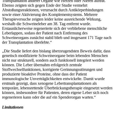
Transplantation anderer Organe wie Herzen oder Nieren auftrat.
Ebenso zeigten sich gegen Ende der Studie vermehrt
Abstoßungsreaktionen, verursacht durch Antikörperbindungen
sowie einer Aktivierung des Komplementsystems. Mehrere
Therapieversuche zeigten leider keine ausreichende Wirkung,
weshalb die Schweineleber am 38. Tag entfernt wurde.
Erstaunlicherweise regenerierte sich der verbliebene menschliche
Leberlappen, sodass der Patient nach Entfernung des
Schweineorgans zunächst stabil blieb und insgesamt 171 Tage nach
der Transplantation überlebte.“
„Die Studie liefert den bislang überzeugendsten Beweis dafür, dass
genetisch modifizierte Schweineorgane beim lebenden Menschen
nicht nur strukturell, sondern auch funktionell integriert werden
können. Die Leber übernahm erfolgreich zentrale
Stoffwechselfunktionen, korrigierte Gerinnungsstörungen und
produzierte bioaktive Proteine, ohne dass der Patient
immunologische Unverträglichkeiten entwickelte. Damit wurde
erstmals gezeigt, dass xenogene Lebertransplantationen als
temporäre, lebensrettende Überbrückungstherapie eingesetzt werden
können, insbesondere für Patienten, deren eigene Leber sich noch
regenerieren kann oder die auf ein Spenderorgan warten.“
Limitationen