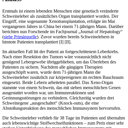
Erstmals ist einem lebenden Menschen eine genetisch veränderte
Schweineleber als zusätzliches Organ transplantiert worden. Der
Eingriff, eine sogenannte Xenotransplantation, erfolgte im Mai
vergangenen Jahres in China bei einem 71-jährigen Mann. Darüber
berichten nun Forschende im Fachjournal „Journal of Hepatology“
(
siehe Primärquelle
). Zuvor wurden bereits Schweinelebern in
hirntote Patienten transplantiert
[
I
]
[
II
]
.
Im aktuellen Fall litt der Patient an fortgeschrittenem Leberkrebs.
Nach einer Resektion des Tumors wäre voraussichtlich nicht
genügend Lebergewebe übriggeblieben, um das Überleben des
Patienten zu sichern. Nachdem alle gängigen Therapien
ausgeschöpft waren, wurde dem 71-jährigen Mann die
Schweineleber zusätzlich zur körpereigenen im rechten Bauchraum
eingesetzt. Beide Lebern arbeiteten parallel. Das Xeno-Organ
stammte von einem Schwein, das mit sieben menschlichen Genen
ausgestattet worden war, um Immunreaktionen und
Gerinnungsstörungen zu verhindern. Gleichzeitig wurden drei
Schweinegene „ausgeschaltet“ (Knock-outs), die eine
Abstoßungsreaktion des menschlichen Immunsystem hervorrufen.
Die Schweineleber verblieb für 38 Tage im Patienten und übernahm
auch lebenswichtige Stoffwechselfunktionen – zum Preis einer sehr