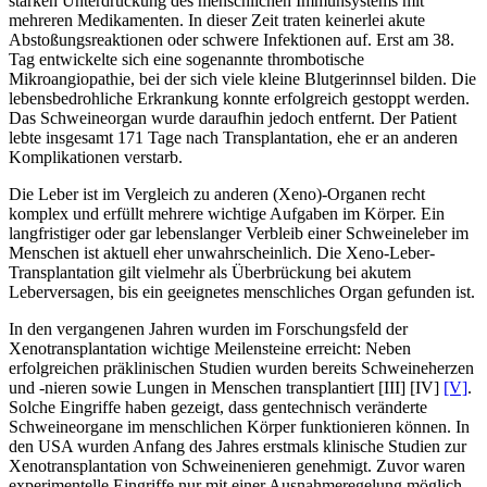
starken Unterdrückung des menschlichen Immunsystems mit
mehreren Medikamenten. In dieser Zeit traten keinerlei akute
Abstoßungsreaktionen oder schwere Infektionen auf. Erst am 38.
Tag entwickelte sich eine sogenannte thrombotische
Mikroangiopathie, bei der sich viele kleine Blutgerinnsel bilden. Die
lebensbedrohliche Erkrankung konnte erfolgreich gestoppt werden.
Das Schweineorgan wurde daraufhin jedoch entfernt. Der Patient
lebte insgesamt 171 Tage nach Transplantation, ehe er an anderen
Komplikationen verstarb.
Die Leber ist im Vergleich zu anderen (Xeno)-Organen recht
komplex und erfüllt mehrere wichtige Aufgaben im Körper. Ein
langfristiger oder gar lebenslanger Verbleib einer Schweineleber im
Menschen ist aktuell eher unwahrscheinlich. Die Xeno-Leber-
Transplantation gilt vielmehr als Überbrückung bei akutem
Leberversagen, bis ein geeignetes menschliches Organ gefunden ist.
In den vergangenen Jahren wurden im Forschungsfeld der
Xenotransplantation wichtige Meilensteine erreicht: Neben
erfolgreichen präklinischen Studien wurden bereits Schweineherzen
und -nieren sowie Lungen in Menschen transplantiert
[
III
]
[
IV
]
[V]
.
Solche Eingriffe haben gezeigt, dass gentechnisch veränderte
Schweineorgane im menschlichen Körper funktionieren können. In
den USA wurden Anfang des Jahres erstmals klinische Studien zur
Xenotransplantation von Schweinenieren genehmigt. Zuvor waren
experimentelle Eingriffe nur mit einer Ausnahmeregelung möglich