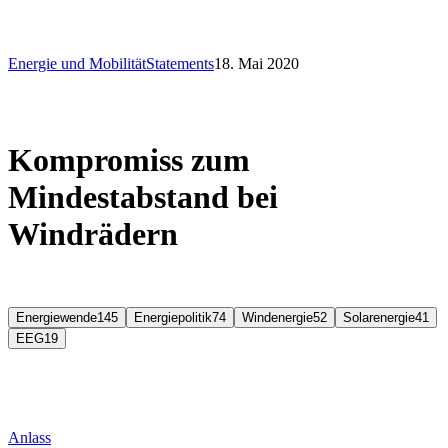
Energie und Mobilität
Statements
18. Mai 2020
Kompromiss zum
Mindestabstand bei
Windrädern
Energiewende
145
Energiepolitik
74
Windenergie
52
Solarenergie
41
EEG
19
Anlass