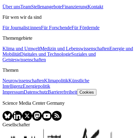
Über uns
Team
Stellenangebote
Finanzierung
Kontakt
Für wen wir da sind
Für Journalist:innen
Für Forschende
Für Fördernde
Themengebiete
Klima und Umwelt
Medizin und Lebenswissenschaften
Energie und
Mobilität
Digitales und Technologie
Soziales und
Geisteswissenschaften
Themen
Neurowissenschaften
Klimapolitik
Künstliche
Intelligenz
Energiepolitik
Impressum
Datenschutz
Barrierefreiheit
Cookies
Science Media Center Germany
Gesellschafter