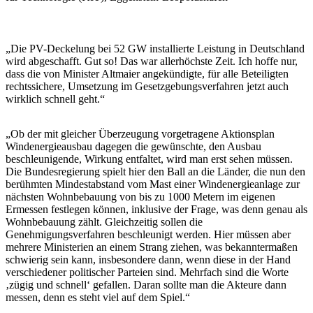
„Die PV-Deckelung bei 52 GW installierte Leistung in Deutschland
wird abgeschafft. Gut so! Das war allerhöchste Zeit. Ich hoffe nur,
dass die von Minister Altmaier angekündigte, für alle Beteiligten
rechtssichere, Umsetzung im Gesetzgebungsverfahren jetzt auch
wirklich schnell geht.“
„Ob der mit gleicher Überzeugung vorgetragene Aktionsplan
Windenergieausbau dagegen die gewünschte, den Ausbau
beschleunigende, Wirkung entfaltet, wird man erst sehen müssen.
Die Bundesregierung spielt hier den Ball an die Länder, die nun den
berühmten Mindestabstand vom Mast einer Windenergieanlage zur
nächsten Wohnbebauung von bis zu 1000 Metern im eigenen
Ermessen festlegen können, inklusive der Frage, was denn genau als
Wohnbebauung zählt. Gleichzeitig sollen die
Genehmigungsverfahren beschleunigt werden. Hier müssen aber
mehrere Ministerien an einem Strang ziehen, was bekanntermaßen
schwierig sein kann, insbesondere dann, wenn diese in der Hand
verschiedener politischer Parteien sind. Mehrfach sind die Worte
‚zügig und schnell‘ gefallen. Daran sollte man die Akteure dann
messen, denn es steht viel auf dem Spiel.“