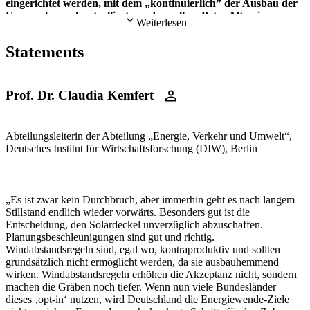
eingerichtet werden, mit dem „kontinuierlich” der Ausbau der
Erneuerbaren kontrolliert werden sollen. Peter Altmaier
Weiterlesen
kündigte an, den PV-Deckel jetzt in einem laufenden
Gesetzverfahren schnell abschaffen zu wollen. Auch soll der
Statements
Aktionsplan Windenergie vom Spätherbst 2019 jetzt zügig
umgesetzt werden. Damit soll die Akzeptanz von Windrädern
erhöht und der Ausbau beschleunigt werden.
Prof. Dr. Claudia Kemfert
Abteilungsleiterin der Abteilung „Energie, Verkehr und Umwelt“,
Deutsches Institut für Wirtschaftsforschung (DIW), Berlin
„Es ist zwar kein Durchbruch, aber immerhin geht es nach langem
Stillstand endlich wieder vorwärts. Besonders gut ist die
Entscheidung, den Solardeckel unverzüglich abzuschaffen.
Planungsbeschleunigungen sind gut und richtig.
Windabstandsregeln sind, egal wo, kontraproduktiv und sollten
grundsätzlich nicht ermöglicht werden, da sie ausbauhemmend
wirken. Windabstandsregeln erhöhen die Akzeptanz nicht, sondern
machen die Gräben noch tiefer. Wenn nun viele Bundesländer
dieses ‚opt-in‘ nutzen, wird Deutschland die Energiewende-Ziele