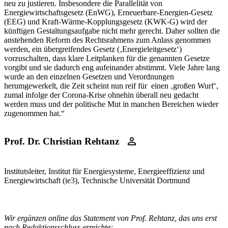
neu zu justieren. Insbesondere die Parallelität von
Energiewirtschaftsgesetz (EnWG), Erneuerbare-Energien-Gesetz
(EEG) und Kraft-Wärme-Kopplungsgesetz (KWK-G) wird der
künftigen Gestaltungsaufgabe nicht mehr gerecht. Daher sollten die
anstehenden Reform des Rechtsrahmens zum Anlass genommen
werden, ein übergreifendes Gesetz (‚Energieleitgesetz‘)
vorzuschalten, dass klare Leitplanken für die genannten Gesetze
vorgibt und sie dadurch eng aufeinander abstimmt. Viele Jahre lang
wurde an den einzelnen Gesetzen und Verordnungen
herumgewerkelt, die Zeit scheint nun reif für einen ‚großen Wurf‘,
zumal infolge der Corona-Krise ohnehin überall neu gedacht
werden muss und der politische Mut in manchen Bereichen wieder
zugenommen hat.“
Prof. Dr. Christian Rehtanz
Institutsleiter, Institut für Energiesysteme, Energieeffizienz und
Energiewirtschaft (ie3), Technische Universität Dortmund
Wir ergänzen online das Statement von Prof. Rehtanz, das uns erst
nach Redaktionsschluss erreichte: