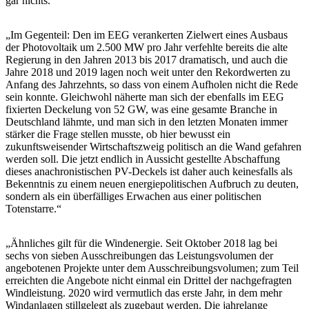
gar nichts.“
„Im Gegenteil: Den im EEG verankerten Zielwert eines Ausbaus
der Photovoltaik um 2.500 MW pro Jahr verfehlte bereits die alte
Regierung in den Jahren 2013 bis 2017 dramatisch, und auch die
Jahre 2018 und 2019 lagen noch weit unter den Rekordwerten zu
Anfang des Jahrzehnts, so dass von einem Aufholen nicht die Rede
sein konnte. Gleichwohl näherte man sich der ebenfalls im EEG
fixierten Deckelung von 52 GW, was eine gesamte Branche in
Deutschland lähmte, und man sich in den letzten Monaten immer
stärker die Frage stellen musste, ob hier bewusst ein
zukunftsweisender Wirtschaftszweig politisch an die Wand gefahren
werden soll. Die jetzt endlich in Aussicht gestellte Abschaffung
dieses anachronistischen PV-Deckels ist daher auch keinesfalls als
Bekenntnis zu einem neuen energiepolitischen Aufbruch zu deuten,
sondern als ein überfälliges Erwachen aus einer politischen
Totenstarre.“
„Ähnliches gilt für die Windenergie. Seit Oktober 2018 lag bei
sechs von sieben Ausschreibungen das Leistungsvolumen der
angebotenen Projekte unter dem Ausschreibungsvolumen; zum Teil
erreichten die Angebote nicht einmal ein Drittel der nachgefragten
Windleistung. 2020 wird vermutlich das erste Jahr, in dem mehr
Windanlagen stillgelegt als zugebaut werden. Die jahrelange