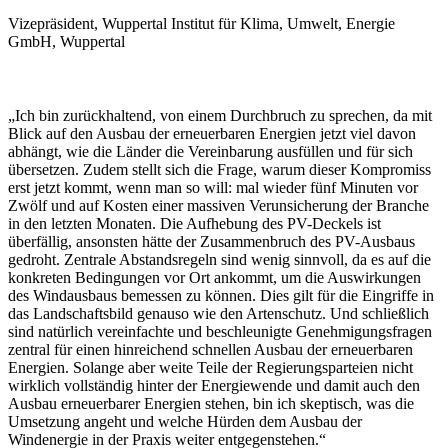
Vizepräsident, Wuppertal Institut für Klima, Umwelt, Energie
GmbH, Wuppertal
„Ich bin zurückhaltend, von einem Durchbruch zu sprechen, da mit
Blick auf den Ausbau der erneuerbaren Energien jetzt viel davon
abhängt, wie die Länder die Vereinbarung ausfüllen und für sich
übersetzen. Zudem stellt sich die Frage, warum dieser Kompromiss
erst jetzt kommt, wenn man so will: mal wieder fünf Minuten vor
Zwölf und auf Kosten einer massiven Verunsicherung der Branche
in den letzten Monaten. Die Aufhebung des PV-Deckels ist
überfällig, ansonsten hätte der Zusammenbruch des PV-Ausbaus
gedroht. Zentrale Abstandsregeln sind wenig sinnvoll, da es auf die
konkreten Bedingungen vor Ort ankommt, um die Auswirkungen
des Windausbaus bemessen zu können. Dies gilt für die Eingriffe in
das Landschaftsbild genauso wie den Artenschutz. Und schließlich
sind natürlich vereinfachte und beschleunigte Genehmigungsfragen
zentral für einen hinreichend schnellen Ausbau der erneuerbaren
Energien. Solange aber weite Teile der Regierungsparteien nicht
wirklich vollständig hinter der Energiewende und damit auch den
Ausbau erneuerbarer Energien stehen, bin ich skeptisch, was die
Umsetzung angeht und welche Hürden dem Ausbau der
Windenergie in der Praxis weiter entgegenstehen.“