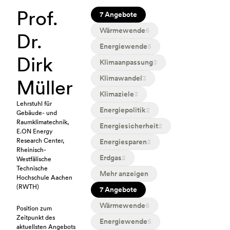
Prof.
7 Angebote
Wärmewende
6
Dr.
Energiewende
5
Dirk
Klimaanpassung
3
Klimawandel
3
Müller
Klimaziele
3
Lehrstuhl für
Energiepolitik
2
Gebäude- und
Raumklimatechnik,
Energiesicherheit
2
E.ON Energy
Research Center,
Energiesparen
2
Rheinisch-
Erdgas
2
Westfälische
Technische
Mehr anzeigen
Hochschule Aachen
(RWTH)
7 Angebote
Wärmewende
6
Position zum
Zeitpunkt des
Energiewende
5
aktuellsten Angebots