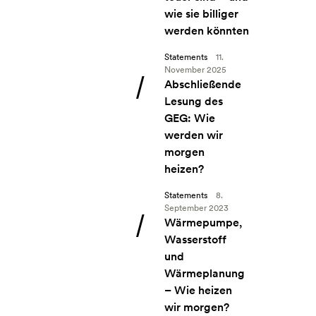
wie sie billiger
werden könnten
Statements
11.
November 2025
Angebot: Abschließende Lesung des 
Abschließende
Lesung des
GEG: Wie
werden wir
morgen
heizen?
Statements
8.
September 2023
Angebot: Wärmepumpe, Wasserstoff 
Wärmepumpe,
Wasserstoff
und
Wärmeplanung
– Wie heizen
wir morgen?