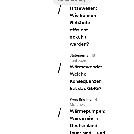
Ukraine-Krieg
1
Angebot: Hitzewellen: Wie können Ge
Hitzewellen:
Wie können
Gebäude
effizient
gekühlt
werden?
Statements
18.
Juni 2026
Angebot: Wärmewende: Welche Kon
Wärmewende:
Welche
Konsequenzen
hat das GMG?
Press Briefing
6.
Mai 2026
Angebot: Wärmepumpen: Warum sie in 
Wärmepumpen:
Warum sie in
Deutschland
teuer sind – und