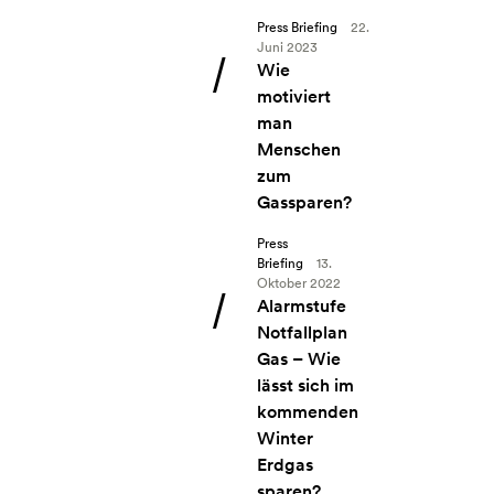
Press Briefing
22.
Juni 2023
Angebot: Wie motiviert man Mensch
Wie
motiviert
man
Menschen
zum
Gassparen?
Press
Briefing
13.
Oktober 2022
Angebot: Alarmstufe Notfallplan Gas
Alarmstufe
Notfallplan
Gas – Wie
lässt sich im
kommenden
Winter
Erdgas
sparen?