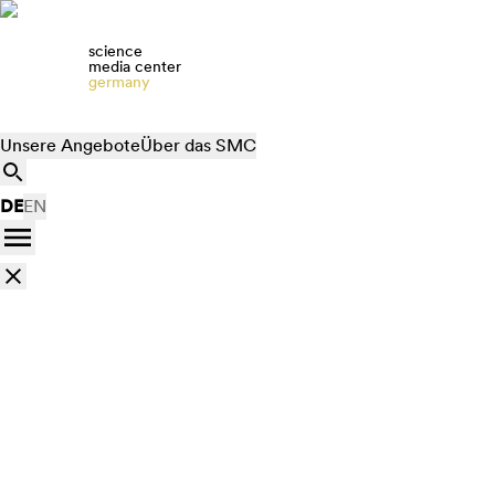
science
media center
germany
Unsere Angebote
Über das SMC
DE
EN