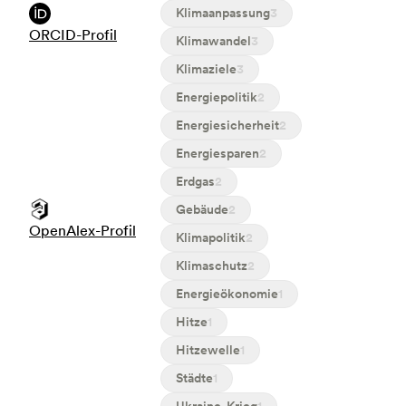
Klimaanpassung
3
ORCID-Profil
Klimawandel
3
Klimaziele
3
Energiepolitik
2
Energiesicherheit
2
Energiesparen
2
Erdgas
2
Gebäude
2
OpenAlex-Profil
Klimapolitik
2
Klimaschutz
2
Energieökonomie
1
Hitze
1
Hitzewelle
1
Städte
1