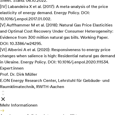
Sheet. Stand: 06.10.2022.
[
IV
]
Labandeira X et al. (2017):
A meta-analysis of the price
elasticity of energy demand
. Energy Policy. DOI:
10.1016/j.enpol.2017.01.002.
[
V
]
Auffhammer M et al. (2018):
Natural Gas Price Elasticities
and Optimal Cost Recovery Under Consumer Heterogeneity:
Evidence from 300 million natural gas bills
. Working Paper.
DOI: 10.3386/w24295.
[
VI
]
Alberini A et al. (2020):
Responsiveness to energy price
changes when salience is high: Residential natural gas demand
in Ukraine
. Energy Policy. DOI: 10.1016/j.enpol.2020.111534.
Expert:innen
Prof. Dr. Dirk Müller
E.ON Energy Research Center, Lehrstuhl für Gebäude- und
Raumklimatechnik, RWTH-Aachen
Mehr Informationen