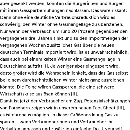
aber gesenkt werden, könnten die Bürgerinnen und Bürger
mit ihren Gassparbemühungen nachlassen. Das wäre riskant:
Denn ohne eine deutliche Verbrauchsreduktion wird es
schwierig, den Winter ohne Gasmangellage zu überstehen.
Nur wenn der Verbrauch um rund 20 Prozent gegenüber den
vergangenen drei Jahren sinkt und zu den Importmengen der
vergangenen Wochen zusätzliches Gas über die neuen
deutschen Terminals importiert wird, ist es unwahrscheinlich,
dass auch bei einem kalten Winter eine Gasmangellage in
Deutschland auftritt
[
I
]
. Je weniger aber eingespart wird,
desto größer wird die Wahrscheinlichkeit, dass das Gas selbst
bei einem durchschnittlichen Winter nicht ganz ausreichen
könnte. Die Folge wären Gassperren, die eine schwere
Wirtschaftskrise auslösen können
[
II
]
.
Damit ist jetzt der Verbraucher am Zug. Potenzialschätzungen
von Forschern zeigen wir in unserem neuen Fact Sheet
[
III
]
,
es ist durchaus möglich, in dieser Größenordnung Gas zu
sparen – wenn Verbraucherinnen und Verbraucher ihr
Verhalten anpassen und zusätzlich einfache Do-it-yourself-