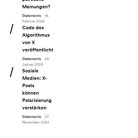
Meinungen?
Statements
18.
Februar 2026
Angebot: Code des Algorithmus von X veröffentlicht
Code des
Algorithmus
von X
veröffentlicht
Statements
26.
Januar 2026
Angebot: Soziale Medien: X-Posts können Polarisierung vers
Soziale
Medien: X-
Posts
können
Polarisierung
verstärken
Statements
27.
November 2025