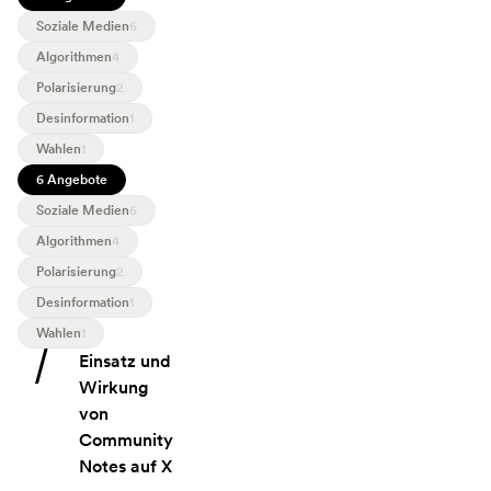
Soziale Medien
6
Algorithmen
4
Polarisierung
2
Desinformation
1
Wahlen
1
6 Angebote
Soziale Medien
6
Algorithmen
4
Polarisierung
2
Desinformation
1
Wahlen
1
Angebot: Einsatz und Wirkung von Community Notes auf X
Einsatz und
Wirkung
von
Community
Notes auf X