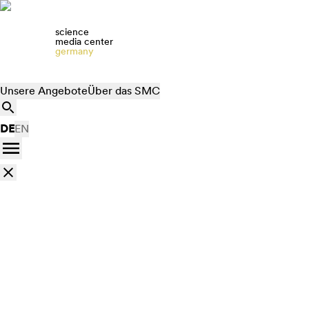
science
media center
germany
Unsere Angebote
Über das SMC
DE
EN