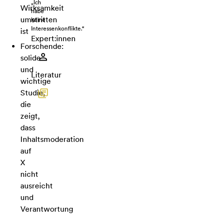
„Ich
Wirksamkeit
habe
umstritten
keine
Interessenkonflikte.“
ist
Expert:innen
Forschende:
solide
und
Literatur
wichtige
Studie,
die
zeigt,
dass
Inhaltsmoderation
auf
X
nicht
ausreicht
und
Verantwortung