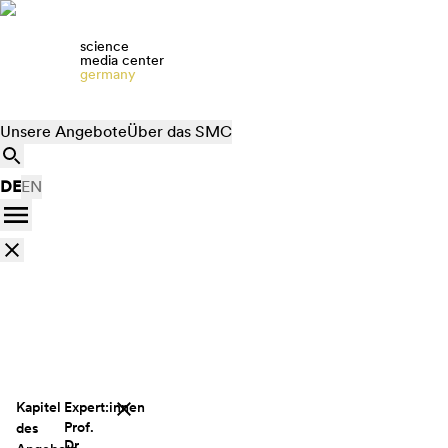
science
media center
germany
Unsere Angebote
Über das SMC
DE
EN
Kapitel
Expert:innen
Prof.
des
Dr.