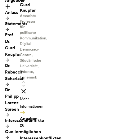
Angebots
Curd
Knüpfer
Anlass
Associate
Professor
Statements
für
politische
Prof.
Kommunikation,
Dr.
Digital
Curd
Democracy
Knüpfer
Centre,
Süddänische
Dr.
Universität,
Rebecca
Odense,
Dänemark
Scharlach
Dr.
Philipp
Mehr
Lorenz-
Informationen
Spreen
Angaben
Interessenkonflikte
zu
Quellen
möglichen
Interessenkonflikten