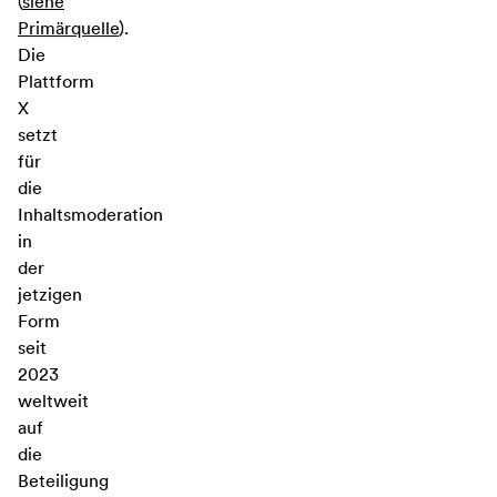
(
siehe
Primärquelle
).
Die
Plattform
X
setzt
für
die
Inhaltsmoderation
in
der
jetzigen
Form
seit
2023
weltweit
auf
die
Beteiligung