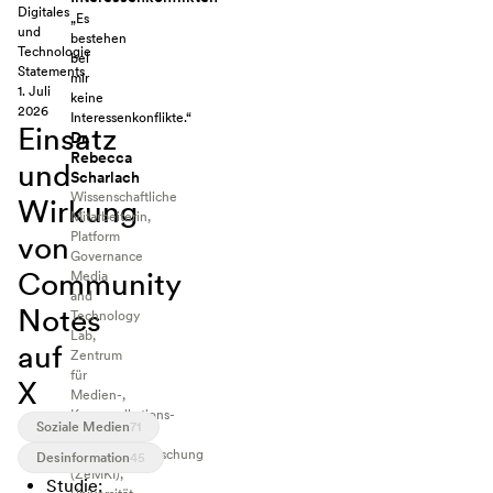
Digitales
„Es
und
bestehen
Technologie
bei
Statements
mir
1. Juli
keine
2026
Interessenkonflikte.“
Einsatz
Dr.
Rebecca
und
Scharlach
Wissenschaftliche
Wirkung
Mitarbeiterin,
von
Platform
Governance
Community
Media
and
Notes
Technology
Lab,
auf
Zentrum
für
X
Medien-,
Kommunikations-
Soziale Medien
71
und
Informationsforschung
Desinformation
45
(ZeMKI),
Studie: