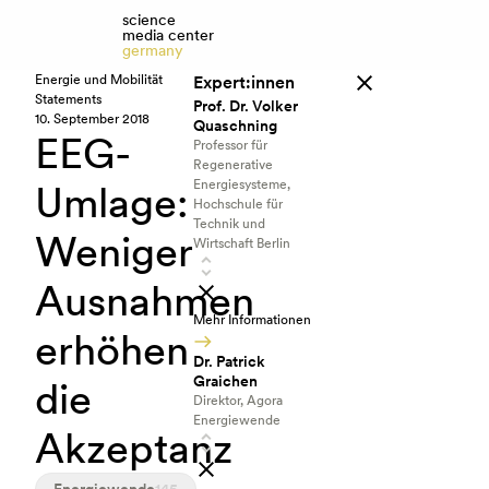
science
media center
germany
Energie und Mobilität
Expert:innen
Statements
Prof. Dr. Volker
10. September 2018
Quaschning
EEG-
Professor für
Regenerative
Energiesysteme,
Umlage:
Hochschule für
Technik und
Weniger
Wirtschaft Berlin
Ausnahmen
Mehr Informationen
erhöhen
Dr. Patrick
Graichen
die
Direktor, Agora
Energiewende
Akzeptanz