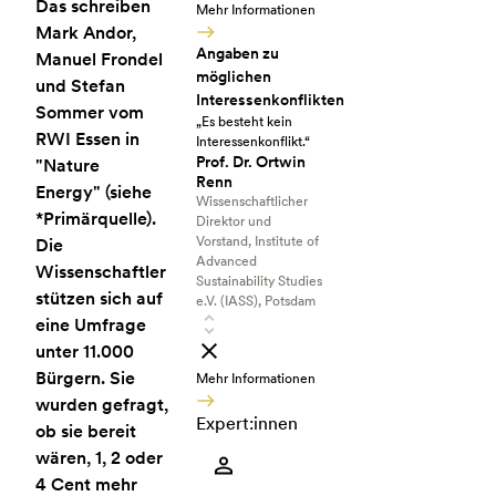
Das schreiben
Mehr Informationen
Mark Andor,
Angaben zu
Manuel Frondel
möglichen
und Stefan
Interessenkonflikten
Sommer vom
„Es besteht kein
RWI Essen in
Interessenkonflikt.“
Prof. Dr. Ortwin
"Nature
Renn
Energy" (siehe
Wissenschaftlicher
*Primärquelle).
Direktor und
Vorstand, Institute of
Die
Advanced
Wissenschaftler
Sustainability Studies
stützen sich auf
e.V. (IASS), Potsdam
eine Umfrage
unter 11.000
Bürgern. Sie
Mehr Informationen
wurden gefragt,
Expert:innen
ob sie bereit
wären, 1, 2 oder
4 Cent mehr