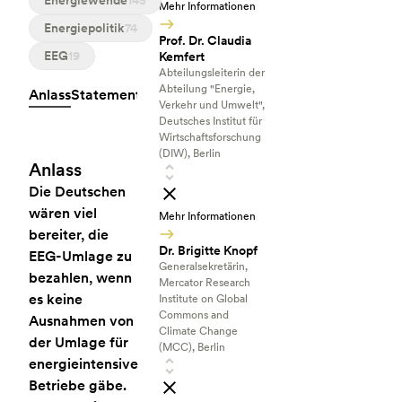
Energiewende
145
Mehr Informationen
Energiepolitik
74
Prof. Dr. Claudia
EEG
19
Kemfert
Abteilungsleiterin der
Abteilung "Energie,
Anlass
Statements
Interessenkonflikte
Quellen
Verkehr und Umwelt",
Deutsches Institut für
Wirtschaftsforschung
(DIW), Berlin
Anlass
Die Deutschen
wären viel
Mehr Informationen
bereiter, die
Dr. Brigitte Knopf
EEG-Umlage zu
Generalsekretärin,
bezahlen, wenn
Mercator Research
es keine
Institute on Global
Commons and
Ausnahmen von
Climate Change
der Umlage für
(MCC), Berlin
energieintensive
Betriebe gäbe.