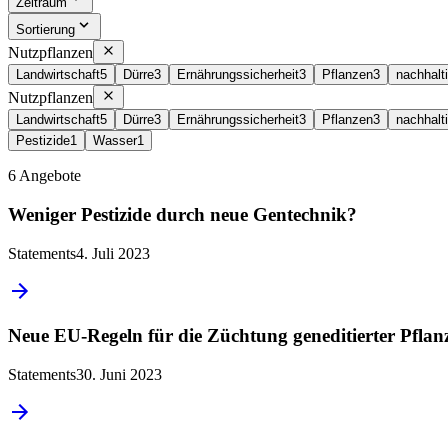
Zeitraum
Sortierung
Nutzpflanzen
Landwirtschaft
5
Dürre
3
Ernährungssicherheit
3
Pflanzen
3
nachhalt
Nutzpflanzen
Landwirtschaft
5
Dürre
3
Ernährungssicherheit
3
Pflanzen
3
nachhalt
Pestizide
1
Wasser
1
6 Angebote
Weniger Pestizide durch neue Gentechnik?
Statements
4. Juli 2023
Neue EU-Regeln für die Züchtung geneditierter Pflan
Statements
30. Juni 2023