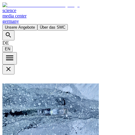
science
media center
germany
Unsere Angebote
Über das SMC
DE
EN