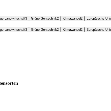
ige Landwirtschaft
3
Grüne Gentechnik
2
Klimawandel
2
Europäische Uni
ige Landwirtschaft
3
Grüne Gentechnik
2
Klimawandel
2
Europäische Uni
zensorten