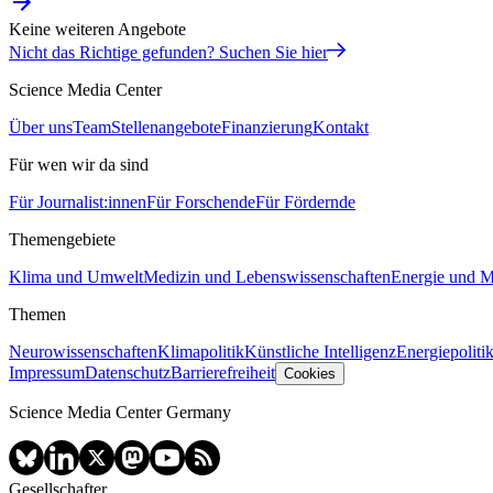
Keine weiteren Angebote
Nicht das Richtige gefunden? Suchen Sie hier
Science Media Center
Über uns
Team
Stellenangebote
Finanzierung
Kontakt
Für wen wir da sind
Für Journalist:innen
Für Forschende
Für Fördernde
Themengebiete
Klima und Umwelt
Medizin und Lebenswissenschaften
Energie und Mo
Themen
Neurowissenschaften
Klimapolitik
Künstliche Intelligenz
Energiepoliti
Impressum
Datenschutz
Barrierefreiheit
Cookies
Science Media Center Germany
Gesellschafter