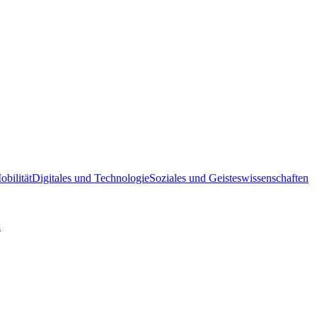
bilität
Digitales und Technologie
Soziales und Geisteswissenschaften
k