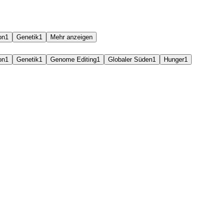
on
1
Genetik
1
Mehr anzeigen
on
1
Genetik
1
Genome Editing
1
Globaler Süden
1
Hunger
1