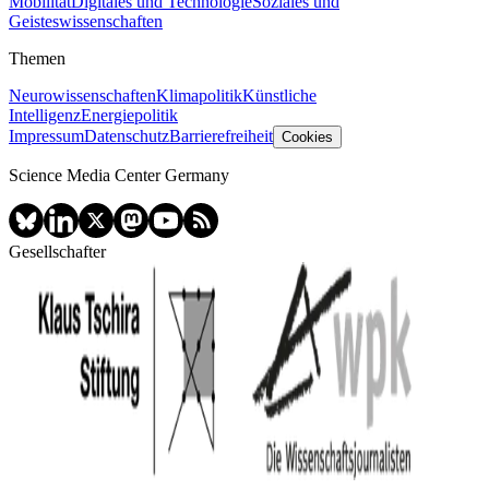
Mobilität
Digitales und Technologie
Soziales und
Geisteswissenschaften
Themen
Neurowissenschaften
Klimapolitik
Künstliche
Intelligenz
Energiepolitik
Impressum
Datenschutz
Barrierefreiheit
Cookies
Science Media Center Germany
Gesellschafter