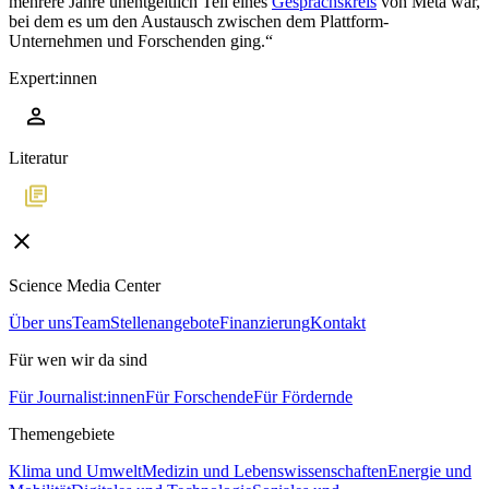
mehrere Jahre unentgeltlich Teil eines
Gesprächskreis
von Meta war,
bei dem es um den Austausch zwischen dem Plattform-
Unternehmen und Forschenden ging.“
Expert:innen
Literatur
Science Media Center
Über uns
Team
Stellenangebote
Finanzierung
Kontakt
Für wen wir da sind
Für Journalist:innen
Für Forschende
Für Fördernde
Themengebiete
Klima und Umwelt
Medizin und Lebenswissenschaften
Energie und