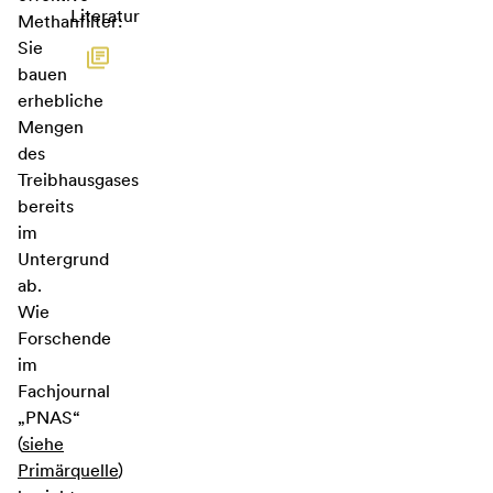
Literatur
Methanfilter:
Sie
bauen
erhebliche
Mengen
des
Treibhausgases
bereits
im
Untergrund
ab.
Wie
Forschende
im
Fachjournal
„PNAS“
(
siehe
Primärquelle
)