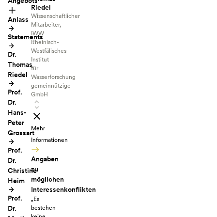
Angebots
Riedel
Wissenschaftlicher
Anlass
Mitarbeiter,
IWW
Statements
Rheinisch-
Westfälisches
Dr.
Institut
Thomas
für
Riedel
Wasserforschung
gemeinnützige
Prof.
GmbH
Dr.
Hans-
Peter
Mehr
Grossart
Informationen
Prof.
Angaben
Dr.
zu
Christine
möglichen
Heim
Interessenkonflikten
Prof.
„Es
Dr.
bestehen
keine