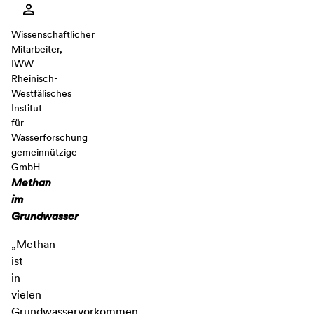
Wissenschaftlicher
Mitarbeiter,
IWW
Rheinisch-
Westfälisches
Institut
für
Wasserforschung
gemeinnützige
GmbH
Methan
im
Grundwasser
„Methan
ist
in
vielen
Grundwasservorkommen