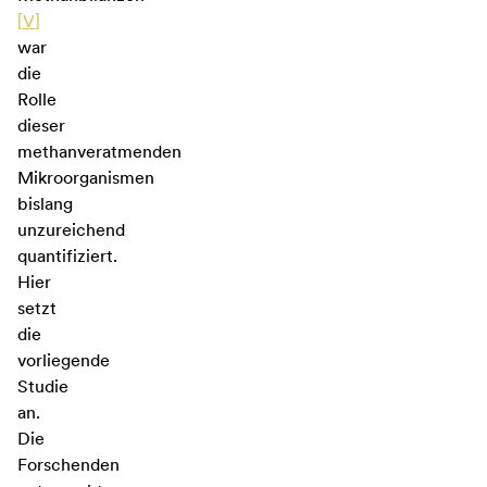
[
V
]
war
die
Rolle
dieser
methanveratmenden
Mikroorganismen
bislang
unzureichend
quantifiziert.
Hier
setzt
die
vorliegende
Studie
an.
Die
Forschenden