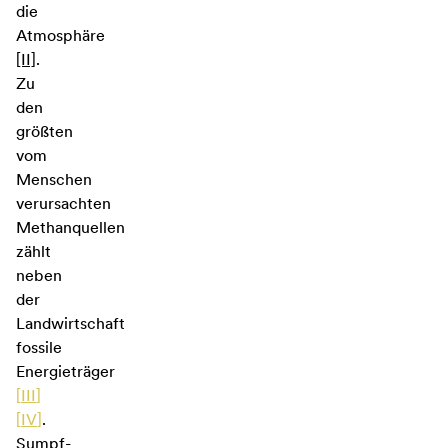
die
Atmosphäre
[II]
.
Zu
den
größten
vom
Menschen
verursachten
Methanquellen
zählt
neben
der
Landwirtschaft
fossile
Energieträger
[
III
]
[
IV
]
.
Sumpf-