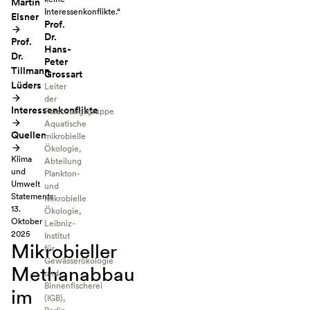
Martin
Interessenkonflikte.“
Elsner
Prof.
Dr.
Prof.
Hans-
Dr.
Peter
Tillmann
Grossart
Lüders
Leiter
der
Interessenkonflikte
Forschungsgruppe
Aquatische
Quellen
mikrobielle
Ökologie,
Klima
Abteilung
und
Plankton-
Umwelt
und
Statements
Mikrobielle
13.
Ökologie,
Oktober
Leibniz-
2025
Institut
Mikrobieller
für
Gewässerökologie
Methanabbau
und
Binnenfischerei
im
(IGB),