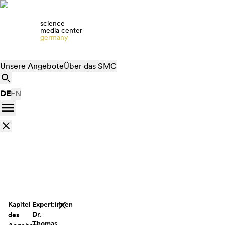
science
media center
germany
Unsere Angebote
Über das SMC
DE
EN
Kapitel
Expert:innen
Dr.
des
Thomas