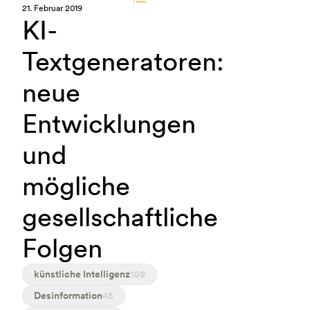
21. Februar 2019
KI-
Textgeneratoren:
neue
Entwicklungen
und
mögliche
gesellschaftliche
Folgen
künstliche Intelligenz
109
Desinformation
45