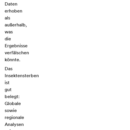
Daten
erhoben
als
außerhalb,
was
die
Ergebnisse
verfälschen
könnte.
Das
Insektensterben
ist
gut
belegt:
Globale
sowie
regionale
Analysen