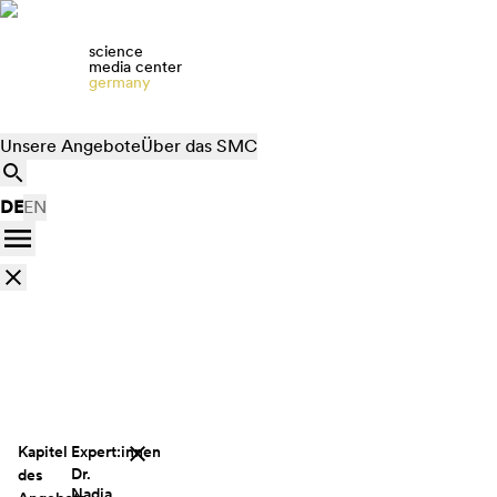
science
media center
germany
Unsere Angebote
Über das SMC
DE
EN
Kapitel
Expert:innen
Dr.
des
Nadja