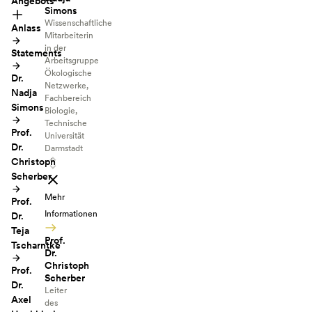
Angebots
Simons
Wissenschaftliche
Anlass
Mitarbeiterin
in der
Statements
Arbeitsgruppe
Ökologische
Dr.
Netzwerke,
Nadja
Fachbereich
Simons
Biologie,
Technische
Prof.
Universität
Dr.
Darmstadt
Christoph
Scherber
Mehr
Prof.
Informationen
Dr.
Teja
Prof.
Tscharntke
Dr.
Christoph
Prof.
Scherber
Dr.
Leiter
Axel
des