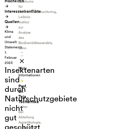
Hochkirch
Zentrums
für
Interessenkonflikte
Biodiversitätsmonitoring,
Leibniz-
Quellen
Institut
zur
Klima
Analyse
und
des
Umwelt
Biodiversitätswandels,
Statements
Bonn
1.
Februar
2023
Insektenarten
Mehr
Informationen
sind
Prof.
durch
Dr.
Naturschutzgebiete
Teja
Tscharntke
nicht
Leiter
der
gut
Abteilung
Agrarökologie,
geschützt
Department