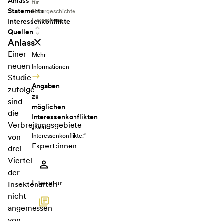
Anlass
für
Statements
Naturgeschichte
Luxemburg
Interessenkonflikte
Quellen
Anlass
Einer
Mehr
neuen
Informationen
Studie
Angaben
zufolge
zu
sind
möglichen
die
Interessenkonflikten
Verbreitungsgebiete
„Keine
Interessenkonflikte.“
von
Expert:innen
drei
Viertel
der
Literatur
Insektenarten
nicht
angemessen
von