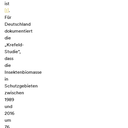
ist
[
I
]
.
Für
Deutschland
dokumentiert
die
„Krefeld-
Studie“,
dass
die
Insektenbiomasse
in
Schutzgebieten
zwischen
1989
und
2016
um
76