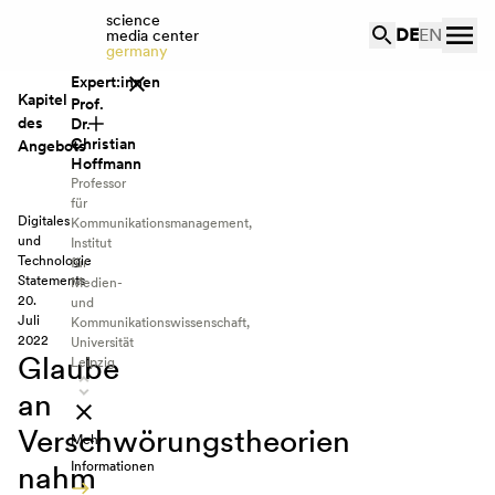
science
DE
EN
media center
germany
Expert:innen
Kapitel
Prof.
des
Dr.
Christian
Angebots
Hoffmann
Professor
Anlass
für
Digitales
Kommunikationsmanagement,
Statements
und
Institut
Technologie
für
Prof. Dr.
Statements
Medien-
Christian
20.
und
Hoffmann
Juli
Kommunikationswissenschaft,
Dr. Philipp
2022
Universität
Glaube
Müller
Leipzig
Dr. Lena
an
Frischlich
Verschwörungstheorien
Mehr
Interessenkonflikte
nahm
Informationen
Quellen