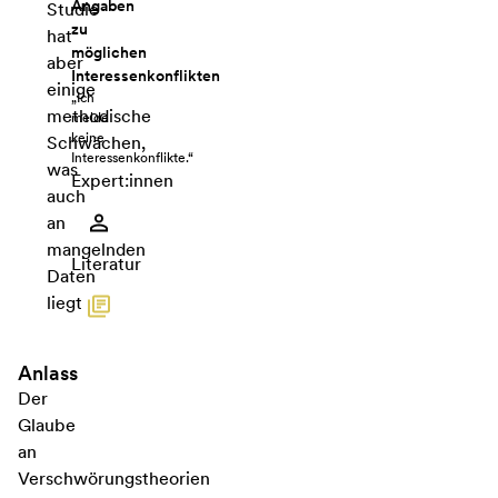
Angaben
Studie
zu
hat
möglichen
aber
Interessenkonflikten
einige
„Ich
methodische
melde
keine
Schwächen,
Interessenkonflikte.“
was
Expert:innen
auch
an
mangelnden
Literatur
Daten
liegt
Anlass
Der
Glaube
an
Verschwörungstheorien