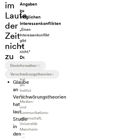
im
Angaben
zu
Laufe
möglichen
der
Interessenkonflikten
„Einen
Zeit
Interessenkonflikt
gibt
nicht
es
nicht.“
zu
Dr.
Philipp
Desinformation
45
Müller
Akademischer
Verschwörungstheorien
4
Rat
Glaube
am
an
Institut
Verschwörungstheorien
für
Medien-
hat
und
laut
Kommunikations­
Studie
wissenschaft,
Universität
in
Mannheim
den