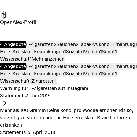
OpenAlex-Profil
4 Angebote
E-Zigaretten
2
Rauchen
2
Tabak
2
Alkohol
1
Ernährung
1
Herz-Kreislauf-Erkrankungen
1
Soziale Medien
1
Sucht
1
Wissenschaft
1
Mehr anzeigen
4 Angebote
E-Zigaretten
2
Rauchen
2
Tabak
2
Alkohol
1
Ernährung
1
Herz-Kreislauf-Erkrankungen
1
Soziale Medien
1
Sucht
1
Wissenschaft
1
Zigaretten
1
Werbung für E-Zigaretten auf Instagram
Statements
3. Juli 2019
Angebot: Werbung für E-Zigaretten auf Instagram
Mehr als 100 Gramm Reinalkohol pro Woche erhöhen Risiko,
vorzeitig zu sterben oder an Herz-Kreislauf-Krankheiten zu
erkranken
Statements
13. April 2018