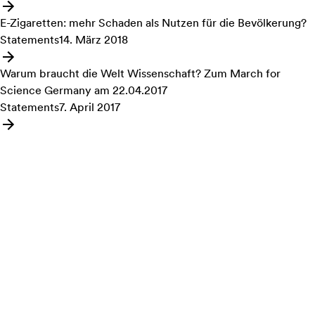
Angebot: Mehr als 100 Gramm Reinalkohol pro Woche erhöhen R
E-Zigaretten: mehr Schaden als Nutzen für die Bevölkerung?
Statements
14. März 2018
Angebot: E-Zigaretten: mehr Schaden als Nutzen für die Bevö
Warum braucht die Welt Wissenschaft? Zum March for
Science Germany am 22.04.2017
Statements
7. April 2017
Angebot: Warum braucht die Welt Wissenschaft? Zum March 