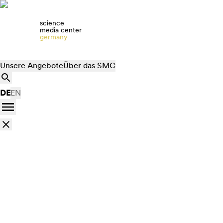
science
media center
germany
Unsere Angebote
Über das SMC
DE
EN