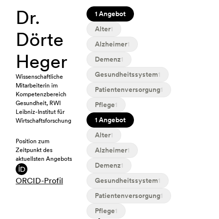
Dr.
1 Angebot
Alter
1
Dörte
Alzheimer
1
Heger
Demenz
1
Gesundheitssystem
1
Wissenschaftliche
Mitarbeiterin im
Patientenversorgung
1
Kompetenzbereich
Gesundheit, RWI
Pflege
1
Leibniz-Institut für
1 Angebot
Wirtschaftsforschung
Alter
1
Position zum
Alzheimer
1
Zeitpunkt des
aktuellsten Angebots
Demenz
1
ORCID-Profil
Gesundheitssystem
1
Patientenversorgung
1
Pflege
1