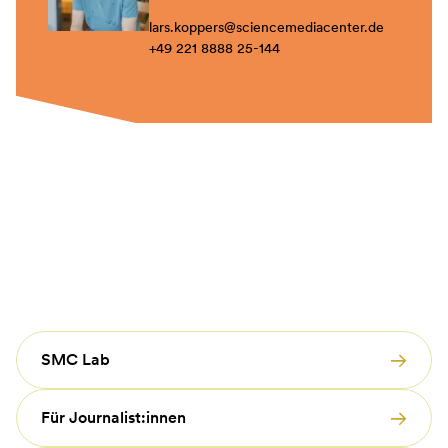
lars.koppers
@
sciencemediacenter.de
+49 221 8888 25-144
SMC Lab
Für Journalist:innen