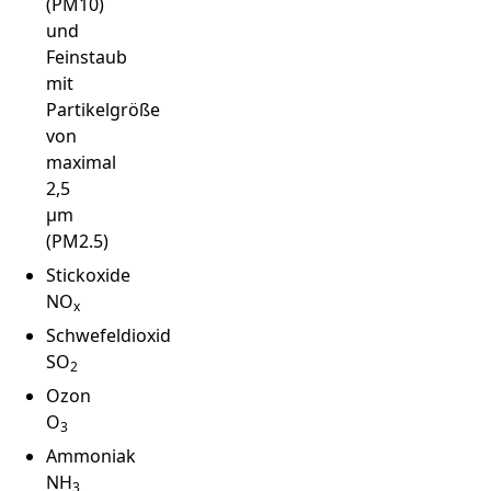
(PM10)
und
Feinstaub
mit
Partikelgröße
von
maximal
2,5
µm
(PM2.5)
Stickoxide
NO
x
Schwefeldioxid
SO
2
Ozon
O
3
Ammoniak
NH
3