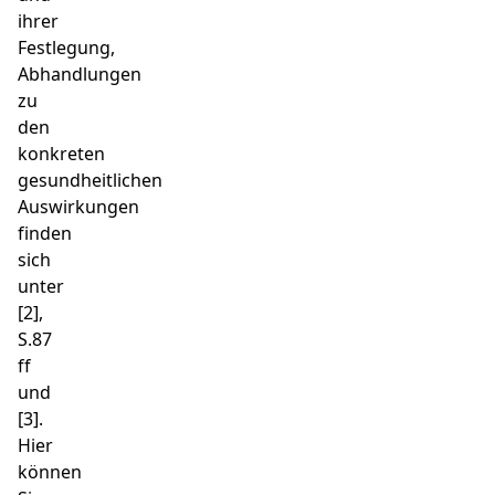
ihrer
Festlegung,
Abhandlungen
zu
den
konkreten
gesundheitlichen
Auswirkungen
finden
sich
unter
[2],
S.87
ff
und
[3].
Hier
können