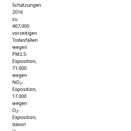
Schätzungen
2016
zu
467.000
vorzeitigen
Todesfällen
wegen
PM2.5-
Exposition,
71.000
wegen
NO
-
2
Exposition,
17.000
wegen
O
-
3
Exposition;
davon