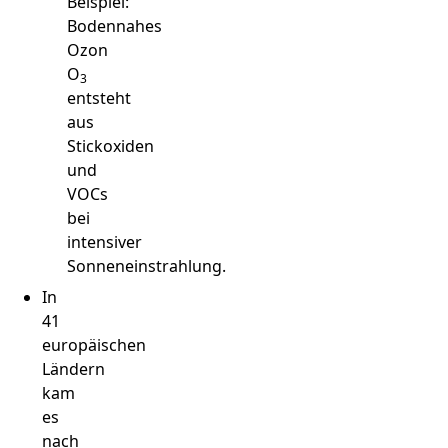
Beispiel:
Bodennahes
Ozon
O
3
entsteht
aus
Stickoxiden
und
VOCs
bei
intensiver
Sonneneinstrahlung.
In
41
europäischen
Ländern
kam
es
nach