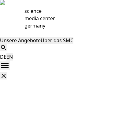
science
media center
germany
Unsere Angebote
Über das SMC
DE
EN