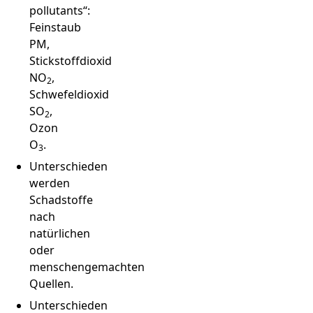
pollutants“:
Feinstaub
PM,
Stickstoffdioxid
NO
,
2
Schwefeldioxid
SO
,
2
Ozon
O
.
3
Unterschieden
werden
Schadstoffe
nach
natürlichen
oder
menschengemachten
Quellen.
Unterschieden