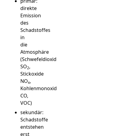
primär:
direkte
Emission
des
Schadstoffes
in
die
Atmosphäre
(Schwefeldioxid
SO
,
2
Stickoxide
NO
,
x
Kohlenmonoxid
CO,
VOC)
sekundär:
Schadstoffe
entstehen
erst