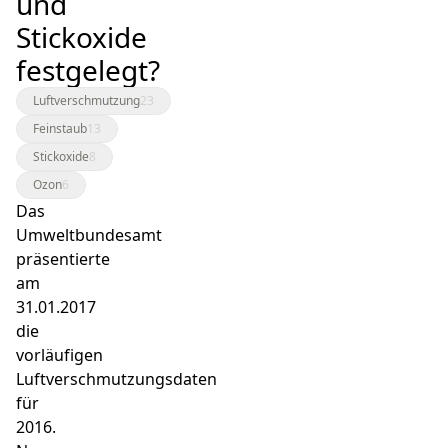
und
Stickoxide
festgelegt?
Luftverschmutzung
23
Feinstaub
13
Stickoxide
8
Ozon
6
Das
Umweltbundesamt
präsentierte
am
31.01.2017
die
vorläufigen
Luftverschmutzungsdaten
für
2016.