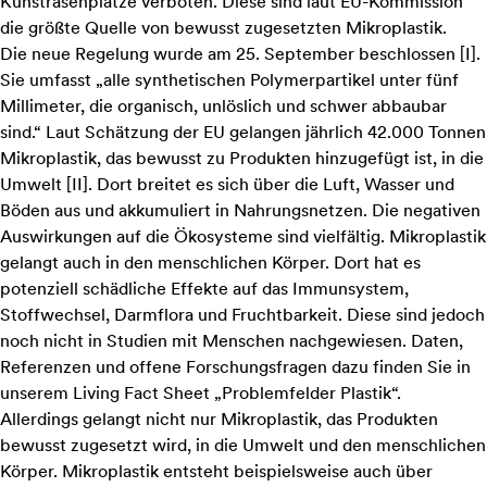
Kunstrasenplätze verboten. Diese sind laut EU-Kommission
die größte Quelle von bewusst zugesetzten Mikroplastik.
Die neue Regelung wurde am 25. September beschlossen [
I
].
Sie umfasst „alle synthetischen Polymerpartikel unter fünf
Millimeter, die organisch, unlöslich und schwer abbaubar
sind.“ Laut Schätzung der EU gelangen jährlich 42.000 Tonnen
Mikroplastik, das bewusst zu Produkten hinzugefügt ist, in die
Umwelt [
II
]. Dort breitet es sich über die Luft, Wasser und
Böden aus und akkumuliert in Nahrungsnetzen. Die negativen
Auswirkungen auf die Ökosysteme sind vielfältig. Mikroplastik
gelangt auch in den menschlichen Körper. Dort hat es
potenziell schädliche Effekte auf das Immunsystem,
Stoffwechsel, Darmflora und Fruchtbarkeit. Diese sind jedoch
noch nicht in Studien mit Menschen nachgewiesen. Daten,
Referenzen und offene Forschungsfragen dazu finden Sie in
unserem
Living Fact Sheet „Problemfelder Plastik“
.
Allerdings gelangt nicht nur Mikroplastik, das Produkten
bewusst zugesetzt wird, in die Umwelt und den menschlichen
Körper. Mikroplastik entsteht beispielsweise auch über