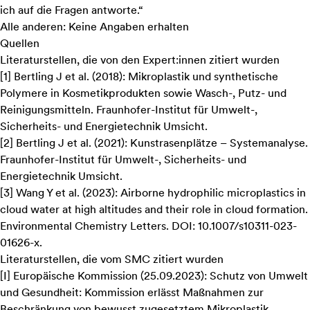
ich auf die Fragen antworte.“
Alle anderen: Keine Angaben erhalten
Quellen
Literaturstellen, die von den Expert:innen zitiert wurden
[
1
]
Bertling J et al. (2018):
Mikroplastik und synthetische
Polymere in Kosmetikprodukten sowie Wasch-, Putz- und
Reinigungsmitteln
. Fraunhofer-Institut für Umwelt-,
Sicherheits- und Energietechnik Umsicht.
[
2
]
Bertling J et al. (2021):
Kunstrasenplätze – Systemanalyse
.
Fraunhofer-Institut für Umwelt-, Sicherheits- und
Energietechnik Umsicht.
[
3
]
Wang Y et al. (2023):
Airborne hydrophilic microplastics in
cloud water at high altitudes and their role in cloud formation
.
Environmental Chemistry Letters. DOI: 10.1007/s10311-023-
01626-x.
Literaturstellen, die vom SMC zitiert wurden
[
I
]
Europäische Kommission (25.09.2023):
Schutz von Umwelt
und Gesundheit: Kommission erlässt Maßnahmen zur
Beschränkung von bewusst zugesetztem Mikroplastik
.