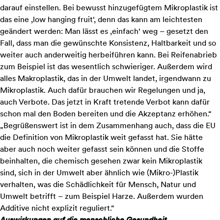
darauf einstellen. Bei bewusst hinzugefügtem Mikroplastik ist
das eine ,low hanging fruit‘, denn das kann am leichtesten
geändert werden: Man lässt es ,einfach‘ weg – gesetzt den
Fall, dass man die gewünschte Konsistenz, Haltbarkeit und so
weiter auch anderweitig herbeiführen kann. Bei Reifenabrieb
zum Beispiel ist das wesentlich schwieriger. Außerdem wird
alles Makroplastik, das in der Umwelt landet, irgendwann zu
Mikroplastik. Auch dafür brauchen wir Regelungen und ja,
auch Verbote. Das jetzt in Kraft tretende Verbot kann dafür
schon mal den Boden bereiten und die Akzeptanz erhöhen.“
„Begrüßenswert ist in dem Zusammenhang auch, dass die EU
die Definition von Mikroplastik weit gefasst hat. Sie hätte
aber auch noch weiter gefasst sein können und die Stoffe
beinhalten, die chemisch gesehen zwar kein Mikroplastik
sind, sich in der Umwelt aber ähnlich wie (Mikro-)Plastik
verhalten, was die Schädlichkeit für Mensch, Natur und
Umwelt betrifft – zum Beispiel Harze. Außerdem wurden
Additive nicht explizit reguliert.“
Auswirkungen auf die menschliche Gesundheit