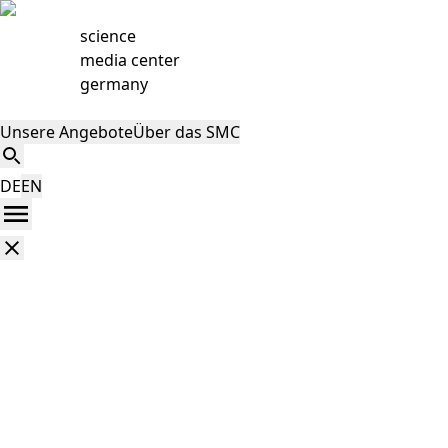
science
media center
germany
Unsere Angebote
Über das SMC
DE
EN