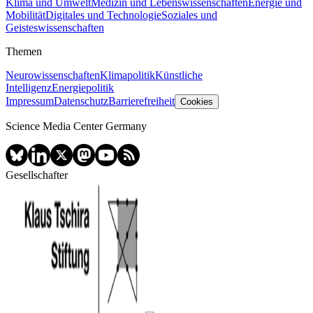
Klima und Umwelt
Medizin und Lebenswissenschaften
Energie und
Mobilität
Digitales und Technologie
Soziales und
Geisteswissenschaften
Themen
Neurowissenschaften
Klimapolitik
Künstliche
Intelligenz
Energiepolitik
Impressum
Datenschutz
Barrierefreiheit
Cookies
Science Media Center Germany
Gesellschafter