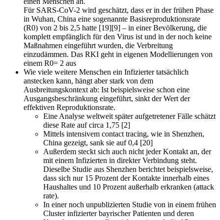
einen Menschen an.
Für SARS-CoV-2 wird geschätzt, dass er in der frühen Phase
in Wuhan, China eine sogenannte Basisreproduktionsrate
(R0) von 2 bis 2,5 hatte [19][9] – in einer Bevölkerung, die
komplett empfänglich für den Virus ist und in der noch keine
Maßnahmen eingeführt wurden, die Verbreitung
einzudämmen. Das RKI geht in eigenen Modellierungen von
einem R0= 2 aus
Wie viele weitere Menschen ein Infizierter tatsächlich
anstecken kann, hängt aber stark von dem
Ausbreitungskontext ab: Ist beispielsweise schon eine
Ausgangsbeschränkung eingeführt, sinkt der Wert der
effektiven Reproduktionsrate.
Eine Analyse weltweit später aufgetretener Fälle schätzt
diese Rate auf circa 1,75 [2]
Mittels intensivem contact tracing, wie in Shenzhen,
China gezeigt, sank sie auf 0,4 [20]
Außerdem steckt sich auch nicht jeder Kontakt an, der
mit einem Infizierten in direkter Verbindung steht.
Dieselbe Studie aus Shenzhen berichtet beispielsweise,
dass sich nur 15 Prozent der Kontakte innerhalb eines
Haushaltes und 10 Prozent außerhalb erkranken (attack
rate).
In einer noch unpublizierten Studie von in einem frühen
Cluster infizierter bayrischer Patienten und deren