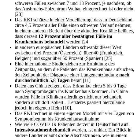
schweren Fällen zwischen 7 und 18 Prozent, je nachdem, ob
das Ausbruchs-Epizentrum Wuhan eingerechnet ist oder nicht
[23]
Das RKI schätzte in einer Modellierung, dass in Deutschland
circa 4,5 Prozent aller Fälle einen schweren Verlauf nehmen;
in einem anderen Bericht über die aktuellen Realfälle heißt es,
dass derzeit
12 Prozent aller bestätigten Fälle im
Krankenhaus behandelt
werden [24
in anderen europäischen Ländern schwankt dieser Wert
zwischen drei Prozent (Österreich), über 40 (Frankreich,
Belgien) und sogar über 50 Prozent (Spanien) [25]
Eine internationale Studie ziehen zur Ermittlung des
Zeitpunkts, an dem die Patienten das Krankenhaus aufsuchen,
den Zeitpunkt der Diagnose einer Lungenentzündung
nach
durchschnittlich 5,8 Tagen
heran [11]
Daten aus China zeigen, dass Erkrankte circa 5 bis 9 Tage
nach Symptombeginn ins Krankenhaus kommen. In China
wurden Fälle in Kliniken allerdings nicht nur behandelt,
sondern auch dort isoliert – Letzteres passiert hierzulande
jedoch im eigenen Heim [10].
Das RKI rechnet in einem eigenen Modell mit vier Tagen von
Symptombeginn bis Krankenhausaufnahme
Wie viele COVID-19-Patienten derzeit in Deutschland
auf
Intensivstationen
behandelt
werden, ist unklar. Ein Blick in
andere Länder erlaubt grobe Abschätzungen, wie in einem