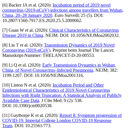
[6] Backer JA et al. (2020):
Incubation period of 2019 novel
coronavirus (2019-nCoV) infections among travellers from Wuhan,
China, 20–28 January 2020
. Euro Surveill; 25 (5). DOI:
10.2807/1560-7917.ES.2020.25.5.2000062.
[7] Guan W et al. (2020):
Clinical Characteristics of Coronavirus
Disease 2019 in China
. NEJM. DOI: 10.1056/NEJMoa2002032.
[8] Liu T et al. (2020):
Transmission Dynamics of 2019 Novel
Coronavirus (2019-nCoV)
. Preprint beim Journal The Lancet;
Manuskript-Nummer: THELANCET-D-20-00553.
[9] Li Q et al. (2020):
Early Transmission Dynamics in Wuhan,
China, of Novel Coronavirus–Infected Pneumonia
. NEJM; 382:
1199-1207. DOI: 10.1056/NEJMoa2001316.
[10] Linton N et al. (2020):
Incubation Period and Other
Epidemiological Characteristics of 2019 Novel Coronavirus
Infections with Right Truncation: A Statistical Analysis of Publicly
Available Case Data
. J Clin Med; 9 (2): 538.
DOI: 10.3390/jcm9020538.
[11] Gaythorpe K et al. (2020):
Report 8: Symptom progression of
COVID-19. Imperial College London COVID-19 Response
Team
. DOI: 10.25561/773.