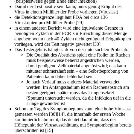
(beispielsweise gegen Ende einer Infektion)
Damit der Test positiv sein kann, muss genug Erbgut des
Virus in einem Milliliter der Probe vorliegen (Viruslast)
die Detektionsgrenze liegt laut FDA bei circa 136
Viruskopien pro Milliliter Probe [29]
in einem anderen Bericht wird eine äquivalente Grenze in
benötigten Zyklen in der PCR zur Erreichung dieser Menge
angeben; wenn nach 40 Zyklen nicht genügend Erbgutkopien
vorliegen, wird der Test negativ gewertet [30]
Das Testergebnis hängt stark von der untersuchten Probe ab:
Die Qualität des Abstrichs spielt eine Rolle; im Rachen
muss beispielsweise beherzt abgestrichen werden,
damit genügend Zellmaterial abgelöst wird; das kann
mitunter schmerzhaft sein – eine Selbstbeprobung von
Patienten kann daher fehlerhaft sein
Je nach Verlauf muss anderes Material verwendet
werden: Im Anfangsstadium ist ein Rachenabstrich am
besten geeignet; später muss das Lungensekret
(Sputum) untersucht werden, da die Infektion tief in die
Lunge gewandert ist
Schon am Tag des Symptombeginns kann eine hohe Viruslast
gemessen werden [30][14], die innerhalb der ersten Woche
kontinuierlich abnimmt; das deutet daraufhin, dass der
Höhepunkt der Virusausschüttung mit Symptombeginn bereits
überschritten ist [15]