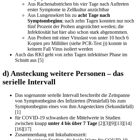
Aus Rachenabstrichen bis vier Tage nach Auftreten
erster Symptome in Zellkultur anzüchtbar
Aus Lungensekret bis zu
acht Tage nach
Symptombeginn
; nach zehn Tagen konnten nur noch
fünf Prozent der Proben angezüchtet werden; die
Infektiosität hat hier also schon stark abgenommen.
Aus Proben mit einer Viruslast von unter 10 hoch 6
Kopien pro Milliliter (siehe PCR-Test j)) konnte in
keinem Fall Virus isoliert werden
Auch das RKI geht von zehn Tagen infektiöser Phase im
Schnitt aus [5]
d) Ansteckung weitere Personen – das
serielle Intervall
Das sogenannte serielle Intervall beschreibt die Zeitspanne
von Symptombeginn des Infizierten (Primärfall) bis zum
Symptombeginn eines von ihm Angesteckten (Sekundärfall)
[1]
für COVID-19 schwanken die Mittelwerte in Studien
zwischen knapp
unter 4 bis über 7 Tage
[2][3][9][13][14]
[16][17]
Zusammenhang mit Inkubationszeit: