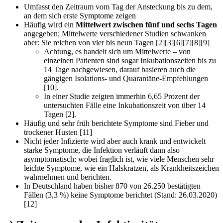
Umfasst den Zeitraum vom Tag der Ansteckung bis zu dem,
an dem sich erste Symptome zeigen
Häufig wird ein
Mittelwert zwischen fünf und sechs Tagen
angegeben; Mittelwerte verschiedener Studien schwanken
aber: Sie reichen von vier bis neun Tagen [2][3][6][7][8][9]
Achtung, es handelt sich um Mittelwerte – von
einzelnen Patienten sind sogar Inkubationszeiten bis zu
14 Tage nachgewiesen, darauf basieren auch die
gängigen Isolations- und Quarantäne-Empfehlungen
[10].
In einer Studie zeigten immerhin 6,65 Prozent der
untersuchten Fälle eine Inkubationszeit von über 14
Tagen [2].
Häufig und sehr früh berichtete Symptome sind Fieber und
trockener Husten [11]
Nicht jeder Infizierte wird aber auch krank und entwickelt
starke Symptome, die Infektion verläuft dann also
asymptomatisch; wobei fraglich ist, wie viele Menschen sehr
leichte Symptome, wie ein Halskratzen, als Krankheitszeichen
wahrnehmen und berichten.
In Deutschland haben bisher 870 von 26.250 bestätigten
Fällen (3,3 %) keine Symptome berichtet (Stand: 26.03.2020)
[12]