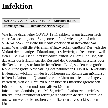
Infektion
SARS-CoV-2
207
COVID-19
192
Krankenhäuser
24
Immunsystem
19
Infektionsepidemiologie
18
Wie lange dauert eine COVID-19-Krankheit, wann tauchen nach
einer Ansteckung erste Symptome auf und wie lange sind mit
SARS-CoV-2 Infizierte für Kontaktpersonen ansteckend? Vor
allem: Was weiß die Wissenschaft inzwischen darüber? Der typische
Verlauf der neuartigen Erkrankung ist schwierig zu bestimmen, weil
sich COVID-19 sehr unterschiedlich äußert. Äußere Einflüsse, wie
das Alter der Erkrankten, der Zustand des Gesundheitssystems oder
die Bevölkerungsstruktur im betroffenen Land, spielen eine große
Rolle. Eine grobe Abschätzung des natürlichen COVID-19-Verlaufs
ist dennoch wichtig, um der Bevölkerung die Regeln zur möglichst
frühen Isolation und Quarantäne zu erklären und sie in die Lage zu
versetzen, sich ein Urteil zu bilden über das Infektionsgeschehen.
Für Journalistinnen und Journalisten können
infektionsepidemiologische Maße, wie Inkubationszeit, serielles
Intervall und Infektiosität wichtige Anhaltspunkte dafür liefern, ob
und wann weitere Menschen von Infizierten angesteckt werden
können.