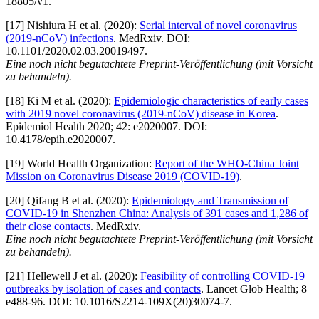
18805/v1.
[17] Nishiura H et al. (2020):
Serial interval of novel coronavirus
(2019-nCoV) infections
. MedRxiv. DOI:
10.1101/2020.02.03.20019497.
Eine noch nicht begutachtete Preprint-Veröffentlichung (mit Vorsicht
zu behandeln).
[18] Ki M et al. (2020):
Epidemiologic characteristics of early cases
with 2019 novel coronavirus (2019-nCoV) disease in Korea
.
Epidemiol Health 2020; 42: e2020007. DOI:
10.4178/epih.e2020007.
[19] World Health Organization:
Report of the WHO-China Joint
Mission on Coronavirus Disease 2019 (COVID-19)
.
[20] Qifang B et al. (2020):
Epidemiology and Transmission of
COVID-19 in Shenzhen China: Analysis of 391 cases and 1,286 of
their close contacts
. MedRxiv.
Eine noch nicht begutachtete Preprint-Veröffentlichung (mit Vorsicht
zu behandeln).
[21] Hellewell J et al. (2020):
Feasibility of controlling COVID-19
outbreaks by isolation of cases and contacts
. Lancet Glob Health; 8
e488-96. DOI: 10.1016/S2214-109X(20)30074-7.