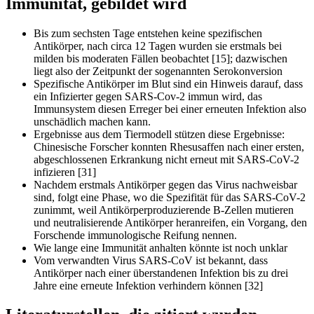
Immunität, gebildet wird
Bis zum sechsten Tage entstehen keine spezifischen
Antikörper, nach circa 12 Tagen wurden sie erstmals bei
milden bis moderaten Fällen beobachtet [15]; dazwischen
liegt also der Zeitpunkt der sogenannten Serokonversion
Spezifische Antikörper im Blut sind ein Hinweis darauf, dass
ein Infizierter gegen SARS-Cov-2 immun wird, das
Immunsystem diesen Erreger bei einer erneuten Infektion also
unschädlich machen kann.
Ergebnisse aus dem Tiermodell stützen diese Ergebnisse:
Chinesische Forscher konnten Rhesusaffen nach einer ersten,
abgeschlossenen Erkrankung nicht erneut mit SARS-CoV-2
infizieren [31]
Nachdem erstmals Antikörper gegen das Virus nachweisbar
sind, folgt eine Phase, wo die Spezifität für das SARS-CoV-2
zunimmt, weil Antikörperproduzierende B-Zellen mutieren
und neutralisierende Antikörper heranreifen, ein Vorgang, den
Forschende immunologische Reifung nennen.
Wie lange eine Immunität anhalten könnte ist noch unklar
Vom verwandten Virus SARS-CoV ist bekannt, dass
Antikörper nach einer überstandenen Infektion bis zu drei
Jahre eine erneute Infektion verhindern können [32]