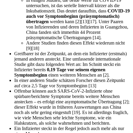
In einigen Studien, die beide Werte für COVID-19
untersuchen, ist das serielle Intervall kürzer als die
Inkubationszeit. Das deutet daraufhin, dass
COVID-19
auch vor Symptombeginn (präsymptomatisch)
übertragen
werden kann [2][13][17]. Unter Paaren
von Infizierenden und deren Infizierten in Guangzhou,
China fanden sich immerhin 44 Prozent
präsymptomatische Übertragungen [14].
Andere Studien finden diesen Effekt wiederum nicht
[9][18]
Greifbarer ist der Zeitpunkt, an dem ein Infizierter (erstmals)
jemand anderen ansteckt. Eine umfassende internationale
Studie gibt dazu folgenden Wert an: Im Schnitt steckt ein
Infizierter bereits
0,19
Tage vor seinem eigenen
Symptombeginn
einen weiteren Menschen an [2].
In einer anderen Studie schätzen Forscher diesen Zeitpunkt
auf circa 2,5 Tage vor Symptombeginn [13]
Offenbar können auch SARS-CoV-2-Infizierte ohne
spürbare/berichtete Symptome bereits weitere Menschen
anstecken – es erfolgt eine asymptomatische Übertragung [2];
dieser Effekt wurde in früheren Auswertungen aus China
noch als sehr gering eingestuft [19]. Es ist allerdings fraglich,
wie viele Menschen sehr leichte Symptome, wie ein
Halskratzen, als solche wahrnehmen und berichten.
Ein Infizierter steckt in der Regel jedoch auch mehr als nur