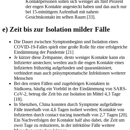
Kontaktpersonen sollen sich weniger als fünf Prozent
der engen Kontakte angesteckt haben und das auch nur
bei 15-minütigem Aufenthalt mit nahem
Gesichtskontakt im selben Raum [33].
e) Zeit bis zur Isolation milder Fälle
Die Dauer zwischen Symptombeginn und Isolation eines
COVID-19-Falles spielt eine große Rolle für eine erfolgreiche
Eindämmung der Pandemie [21]
Je kürzer diese Zeitspanne, desto weniger Kontakte kann ein
Infizierter anstecken; werden auch die engen Kontakte eines
Infizierten frühzeitig aufgefunden und quarantänisiert,
verhindert man auch präsymptomatische Infektionen weiterer
Menschen
Bei den ersten Fällen und zugehörigen Kontakten in
Südkorea, häufig ein Vorbild in der Eindämmung von SARS-
CoV-2, betrug die Zeit bis zur Isolation im Mittel 4,3 Tage
[18].
In Shenzhen, China konnten durch Symptome aufgefallene
Fälle innerhalb von 4,6 Tagen isoliert werden; Kontakte von
Infizierten durch contact tracing innerhalb von 2,7 Tagen [20].
Ein Nachverfolgen der Kontakte half also dabei, die Zeit um
zwei Tage zu reduzieren, in der infektiöse Fälle weitere