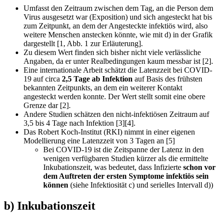
Umfasst den Zeitraum zwischen dem Tag, an die Person dem
Virus ausgesetzt war (Exposition) und sich angesteckt hat bis
zum Zeitpunkt, an dem der Angesteckte infektiös wird, also
weitere Menschen anstecken könnte, wie mit d) in der Grafik
dargestellt [1, Abb. 1 zur Erläuterung].
Zu diesem Wert finden sich bisher nicht viele verlässliche
Angaben, da er unter Realbedingungen kaum messbar ist [2].
Eine internationale Arbeit schätzt die Latenzzeit bei COVID-
19 auf circa
2,5 Tage
ab Infektion
auf Basis des frühsten
bekannten Zeitpunkts, an dem ein weiterer Kontakt
angesteckt werden konnte. Der Wert stellt somit eine obere
Grenze dar [2].
Andere Studien schätzen den nicht-infektiösen Zeitraum auf
3,5 bis 4 Tage nach Infektion [3][4].
Das Robert Koch-Institut (RKI) nimmt in einer eigenen
Modellierung eine Latenzzeit von 3 Tagen an [5]
Bei COVID-19 ist die Zeitspanne der Latenz in den
wenigen verfügbaren Studien kürzer als die ermittelte
Inkubationszeit, was bedeutet, dass Infizierte
schon vor
dem Auftreten der ersten Symptome infektiös sein
können
(siehe Infektiosität c) und serielles Intervall d))
b) Inkubationszeit