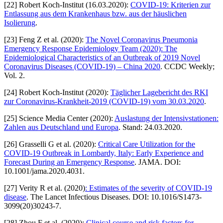
[22] Robert Koch-Institut (16.03.2020):
COVID-19: Kriterien zur
Entlassung aus dem Krankenhaus bzw. aus der häuslichen
Isolierung
.
[23] Feng Z et al. (2020):
The Novel Coronavirus Pneumonia
Emergency Response Epidemiology Team (2020): The
Epidemiological Characteristics of an Outbreak of 2019 Novel
Coronavirus Diseases (COVID-19) – China 2020
. CCDC Weekly;
Vol. 2.
[24] Robert Koch-Institut (2020):
Täglicher Lagebericht des RKI
zur Coronavirus-Krankheit-2019 (COVID-19) vom 30.03.2020
.
[25] Science Media Center (2020):
Auslastung der Intensivstationen:
Zahlen aus Deutschland und Europa
. Stand: 24.03.2020.
[26] Grasselli G et al. (2020):
Critical Care Utilization for the
COVID-19 Outbreak in Lombardy, Italy: Early Experience and
Forecast During an Emergency Response
. JAMA. DOI:
10.1001/jama.2020.4031.
[27] Verity R et al. (2020)
: Estimates of the severity of COVID-19
disease
. The Lancet Infectious Diseases. DOI: 10.1016/S1473-
3099(20)30243-7.
[28] Zhou F et al. (2020):
Clinical course and risk factors for