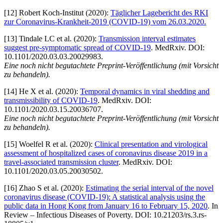
[12] Robert Koch-Institut (2020):
Täglicher Lagebericht des RKI
zur Coronavirus-Krankheit-2019 (COVID-19) vom 26.03.2020.
[13] Tindale LC et al. (2020):
Transmission interval estimates
suggest pre-symptomatic spread of COVID-19
. MedRxiv. DOI:
10.1101/2020.03.03.20029983.
Eine noch nicht begutachtete Preprint-Veröffentlichung (mit Vorsicht
zu behandeln).
[14] He X et al. (2020):
Temporal dynamics in viral shedding and
transmissibility of COVID-19
. MedRxiv. DOI:
10.1101/2020.03.15.20036707.
Eine noch nicht begutachtete Preprint-Veröffentlichung (mit Vorsicht
zu behandeln).
[15] Woelfel R et al. (2020):
Clinical presentation and virological
assessment of hospitalized cases of coronavirus disease 2019 in a
travel-associated transmission cluster
. MedRxiv. DOI:
10.1101/2020.03.05.20030502.
[16] Zhao S et al. (2020):
Estimating the serial interval of the novel
coronavirus disease (COVID-19): A statistical analysis using the
public data in Hong Kong from January 16 to February 15, 2020
. In
Review – Infectious Diseases of Poverty. DOI: 10.21203/rs.3.rs-