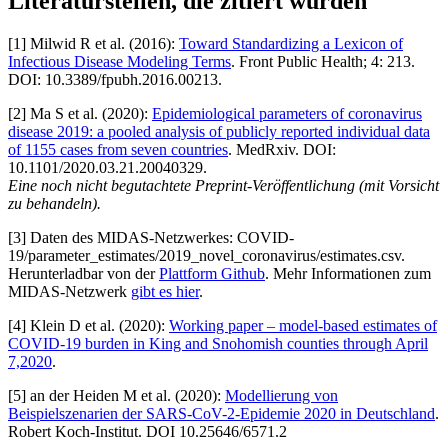
Literaturstellen, die zitiert wurden
[1] Milwid R et al. (2016):
Toward Standardizing a Lexicon of
Infectious Disease Modeling Terms
. Front Public Health; 4: 213.
DOI: 10.3389/fpubh.2016.00213.
[2] Ma S et al. (2020):
Epidemiological parameters of coronavirus
disease 2019: a pooled analysis of publicly reported individual data
of 1155 cases from seven countries
. MedRxiv. DOI:
10.1101/2020.03.21.20040329.
Eine noch nicht begutachtete Preprint-Veröffentlichung (mit Vorsicht
zu behandeln).
[3] Daten des MIDAS-Netzwerkes: COVID-
19/parameter_estimates/2019_novel_coronavirus/estimates.csv.
Herunterladbar von der
Plattform Github
. Mehr Informationen zum
MIDAS-Netzwerk
gibt es hier
.
[4] Klein D et al. (2020):
Working paper – model-based estimates of
COVID-19 burden in King and Snohomish counties through April
7,2020
.
[5] an der Heiden M et al. (2020):
Modellierung von
Beispielszenarien der SARS-CoV-2-Epidemie 2020 in Deutschland
.
Robert Koch-Institut. DOI 10.25646/6571.2