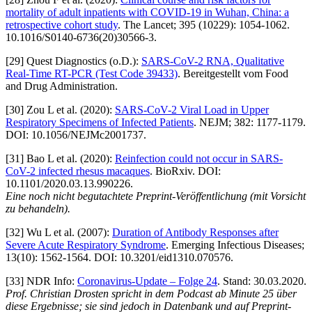
mortality of adult inpatients with COVID-19 in Wuhan, China: a
retrospective cohort study
. The Lancet; 395 (10229): 1054-1062.
10.1016/S0140-6736(20)30566-3.
[29] Quest Diagnostics (o.D.):
SARS-CoV-2 RNA, Qualitative
Real-Time RT-PCR (Test Code 39433)
. Bereitgestellt vom Food
and Drug Administration.
[30] Zou L et al. (2020):
SARS-CoV-2 Viral Load in Upper
Respiratory Specimens of Infected Patients
. NEJM; 382: 1177-1179.
DOI: 10.1056/NEJMc2001737.
[31] Bao L et al. (2020):
Reinfection could not occur in SARS-
CoV-2 infected rhesus macaques
. BioRxiv. DOI:
10.1101/2020.03.13.990226.
Eine noch nicht begutachtete Preprint-Veröffentlichung (mit Vorsicht
zu behandeln).
[32] Wu L et al. (2007):
Duration of Antibody Responses after
Severe Acute Respiratory Syndrome
. Emerging Infectious Diseases;
13(10): 1562-1564. DOI: 10.3201/eid1310.070576.
[33] NDR Info:
Coronavirus-Update – Folge 24
. Stand: 30.03.2020.
Prof. Christian Drosten spricht in dem Podcast ab Minute 25 über
diese Ergebnisse; sie sind jedoch in Datenbank und auf Preprint-