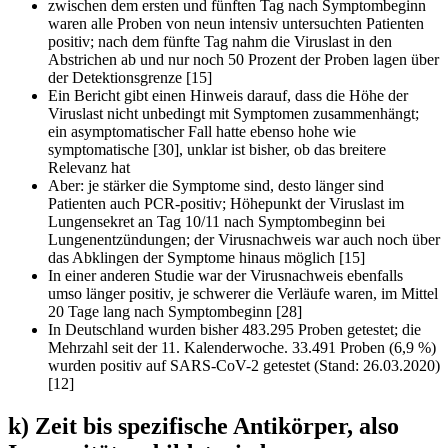
zwischen dem ersten und fünften Tag nach Symptombeginn
waren alle Proben von neun intensiv untersuchten Patienten
positiv; nach dem fünfte Tag nahm die Viruslast in den
Abstrichen ab und nur noch 50 Prozent der Proben lagen über
der Detektionsgrenze [15]
Ein Bericht gibt einen Hinweis darauf, dass die Höhe der
Viruslast nicht unbedingt mit Symptomen zusammenhängt;
ein asymptomatischer Fall hatte ebenso hohe wie
symptomatische [30], unklar ist bisher, ob das breitere
Relevanz hat
Aber: je stärker die Symptome sind, desto länger sind
Patienten auch PCR-positiv; Höhepunkt der Viruslast im
Lungensekret an Tag 10/11 nach Symptombeginn bei
Lungenentzündungen; der Virusnachweis war auch noch über
das Abklingen der Symptome hinaus möglich [15]
In einer anderen Studie war der Virusnachweis ebenfalls
umso länger positiv, je schwerer die Verläufe waren, im Mittel
20 Tage lang nach Symptombeginn [28]
In Deutschland wurden bisher 483.295 Proben getestet; die
Mehrzahl seit der 11. Kalenderwoche. 33.491 Proben (6,9 %)
wurden positiv auf SARS-CoV-2 getestet (Stand: 26.03.2020)
[12]
k) Zeit bis spezifische Antikörper, also