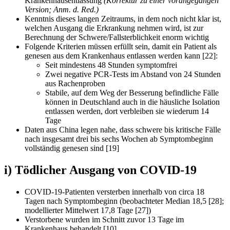
Krankenhausentlassung
(Korrektur zu einer vorangegangen
Version; Anm. d. Red.)
Kenntnis dieses langen Zeitraums, in dem noch nicht klar ist,
welchen Ausgang die Erkrankung nehmen wird, ist zur
Berechnung der Schwere/Fallsterblichkeit enorm wichtig
Folgende Kriterien müssen erfüllt sein, damit ein Patient als
genesen aus dem Krankenhaus entlassen werden kann [22]:
Seit mindestens 48 Stunden symptomfrei
Zwei negative PCR-Tests im Abstand von 24 Stunden
aus Rachenproben
Stabile, auf dem Weg der Besserung befindliche Fälle
können in Deutschland auch in die häusliche Isolation
entlassen werden, dort verbleiben sie wiederum 14
Tage
Daten aus China legen nahe, dass schwere bis kritische Fälle
nach insgesamt drei bis sechs Wochen ab Symptombeginn
vollständig genesen sind [19]
i) Tödlicher Ausgang von COVID-19
COVID-19-Patienten versterben innerhalb von circa 18
Tagen nach Symptombeginn (beobachteter Median 18,5 [28];
modellierter Mittelwert 17,8 Tage [27])
Verstorbene wurden im Schnitt zuvor 13 Tage im
Krankenhaus behandelt [10]