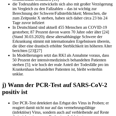
die Todeszahlen entwickeln sich also mit großer Verzögerung
im Vergleich zu den Fallzahlen – das ist wichtig zur
Berechnung der Schwere/Fallsterblichkeit; Menschen, die
zum Zeitpunkt X sterben, haben sich daher circa 23 bis 24
Tage zuvor infiziert
In Deutschland sind aktuell 455 Menschen an COVID-19
gestorben; 87 Prozent davon waren 70 Jahre oder älter [24]
(Stand 30.03.2020); diese altersabhängige Schwere der
Erkrankung stimmt mit internationalen Ergebnissen überein,
die über eine drastisch erhöhte Sterblichkeit im höheren Alter
berichten [23][27]
In Modellierungen setzt das RKI als Annahme voraus, dass
50 Prozent der intensivmedizinisch behandelten Patienten
sterben [5]; wie hoch der reale Anteil der Todesfälle pro im
Krankenhaus behandelter Patienten ist, bleibt weiterhin
unklar.
j) Wann der PCR-Test auf SARS-CoV-2
positiv ist
Der PCR-Test detektiert das Erbgut des Virus in Proben; er
reagiert damit nicht nur auf das vermehrungsfähige
(infektiöse) Virus, sondern auch auf verbleibende auf Reste