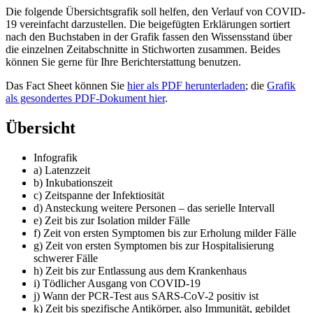
Die folgende Übersichtsgrafik soll helfen, den Verlauf von COVID-
19 vereinfacht darzustellen. Die beigefügten Erklärungen sortiert
nach den Buchstaben in der Grafik fassen den Wissensstand über
die einzelnen Zeitabschnitte in Stichworten zusammen. Beides
können Sie gerne für Ihre Berichterstattung benutzen.
Das Fact Sheet können Sie
hier als PDF herunterladen
; die
Grafik
als gesondertes PDF-Dokument hier
.
Übersicht
Infografik
a) Latenzzeit
b) Inkubationszeit
c) Zeitspanne der Infektiosität
d) Ansteckung weitere Personen – das serielle Intervall
e) Zeit bis zur Isolation milder Fälle
f) Zeit von ersten Symptomen bis zur Erholung milder Fälle
g) Zeit von ersten Symptomen bis zur Hospitalisierung
schwerer Fälle
h) Zeit bis zur Entlassung aus dem Krankenhaus
i) Tödlicher Ausgang von COVID-19
j) Wann der PCR-Test aus SARS-CoV-2 positiv ist
k) Zeit bis spezifische Antikörper, also Immunität, gebildet