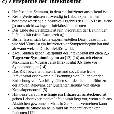
c) Zeitspanne der Infektiosität
Umfasst den Zeitraum, in dem ein Infizierter ansteckend ist
Reale Werte müssen aufwendig in Laborexperimenten
bestimmt werden; ein positives Ergebnis des PCR-Tests (siehe
j)) muss nicht zwingend Infektiosität bedeuten
Das Ende der Latenzzeit ist rein theoretisch der Beginn der
Infektiosität (siehe Latenzzeit a))
Bisher lassen sich keine experimentellen Daten dazu finden,
wie viel Viruslast ein Infizierter vor Symptombeginn hat und
ab wann welche Dosis infektiös wirkt.
Zwei Studien geben Startpunkt der Infektiosität mit circa
2,5
Tagen vor Symptombeginn
an [13] [14] an, mit einem
Maximum an Viruslast also Infektiosität 0,6 Tage vor
Symptombeginn [14].
Das RKI bewertet diesen Umstand so: „Diese frühe
Infektiosität erschwert die Erkennung von Fällen vor der
Entstehung von Nachfolgefällen sehr deutlich und führt zu
der großen Relevanz der Quarantänisierung von engen
Kontaktpersonen“ [5]
Hinweise darauf,
wie lange ein Infizierter ansteckend ist
,
geben Laborexperimente: Infektiosität liegt vor, wenn sich aus
Abstrichen gewonnene Virus in Zellkultur vermehren kann
Detaillierte Studie an neun mild bis moderat erkrankten
Patienten [15]: