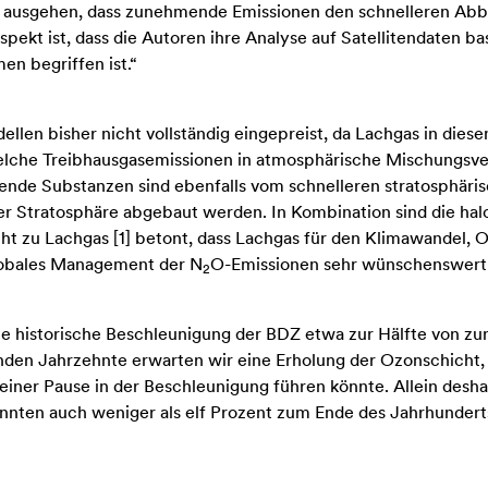
n ausgehen, dass zunehmende Emissionen den schnelleren Abba
 Aspekt ist, dass die Autoren ihre Analyse auf Satellitendaten 
n begriffen ist.“
ellen bisher nicht vollständig eingepreist, da Lachgas in die
welche Treibhausgasemissionen in atmosphärische Mischungsver
uende Substanzen sind ebenfalls vom schnelleren stratosphäri
r Stratosphäre abgebaut werden. In Kombination sind die halo
cht zu Lachgas
[1]
betont, dass Lachgas für den Klimawandel, O
globales Management der N
O-Emissionen sehr wünschenswert i
2
ie historische Beschleunigung der BDZ etwa zur Hälfte von 
en Jahrzehnte erwarten wir eine Erholung der Ozonschicht, 
 einer Pause in der Beschleunigung führen könnte. Allein des
nnten auch weniger als elf Prozent zum Ende des Jahrhundert