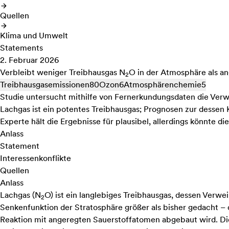
Quellen
Klima und Umwelt
Statements
2. Februar 2026
Verbleibt weniger Treibhausgas N
O in der Atmosphäre als 
2
Treibhausgasemissionen
80
Ozon
6
Atmosphärenchemie
5
Studie untersucht mithilfe von Fernerkundungsdaten die Verw
Lachgas ist ein potentes Treibhausgas; Prognosen zur dessen 
Experte hält die Ergebnisse für plausibel, allerdings könnte
Anlass
Statement
Interessenkonflikte
Quellen
Anlass
Lachgas (N
O) ist ein langlebiges Treibhausgas, dessen Verw
2
Senkenfunktion der Stratosphäre größer als bisher gedacht – 
Reaktion mit angeregten Sauerstoffatomen abgebaut wird. Di