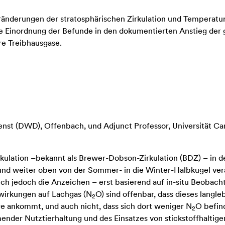
änderungen der stratosphärischen Zirkulation und Temperatur
die Einordnung der Befunde in den dokumentierten Anstieg de
e Treibhausgase.
nst (DWD), Offenbach, und Adjunct Professor, Universität Ca
ulation –bekannt als Brewer-Dobson-Zirkulation (BDZ) – in der
 und weiter oben von der Sommer- in die Winter-Halbkugel ver
h jedoch die Anzeichen – erst basierend auf in-situ Beobachtu
uswirkungen auf Lachgas (N
O) sind offenbar, dass dieses langl
2
re ankommt, und auch nicht, dass sich dort weniger N
O befin
2
mender Nutztierhaltung und des Einsatzes von stickstoffhalti