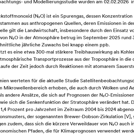
bachtungs- und Modellierungsstudie wurden am 02.02.2026 in 
stoffmonoxid (N₂O) ist ein Spurengas, dessen Konzentration i
stammen aus anthropogenen Quellen, deren Emissionen in de
ilt die Landwirtschaft, insbesondere durch den Einsatz von
 von N₂O in der Atmosphäre betrug im September 2025 rund 33
chnittliche jährliche Zuwachs bei knapp einem ppb.
zt es eine etwa 300-mal stärkere Treibhauswirkung als Kohle
atmosphärische Transportprozesse aus der Troposphäre in die
m Laufe der Zeit jedoch durch Reaktionen mit atomarem Sauers
rnien werteten für die aktuelle Studie Satellitenbeobachtung
m Mikrowellenbereich erhoben, die auch durch Wolken und Ae
 als andere Ansätze, die sich auf Prognosen der N₂O-Emissio
 wie sich die Senkenfunktion der Stratosphäre verändert hat. 
 1,4 Prozent pro Jahrzehnt im Zeitraum 2004 bis 2024 abgenom
tionsmusters, der sogenannten Brewer-Dobson-Zirkulation
[
V
]
,
igen zudem, dass sich die kürzere Verweildauer von N₂O auch 
konomischen Pfaden, die für Klimaprognosen verwendet werden