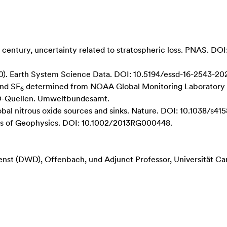
 century, uncertainty related to stratospheric loss
. PNAS. DOI
0)
. Earth System Science Data. DOI: 10.5194/essd-16-2543-20
and SF
determined from NOAA Global Monitoring Laborator
6
O-Quellen
. Umweltbundesamt.
bal nitrous oxide sources and sinks
. Nature. DOI: 10.1038/s41
ws of Geophysics. DOI: 10.1002/2013RG000448.
nst (DWD), Offenbach, und Adjunct Professor, Universität Ca