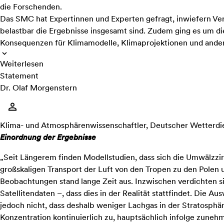
die Forschenden.
Das SMC hat Expertinnen und Experten gefragt, inwiefern Ver
belastbar die Ergebnisse insgesamt sind. Zudem ging es um 
Konsequenzen für Klimamodelle, Klimaprojektionen und ander
Weiterlesen
Statement
Dr. Olaf Morgenstern
Klima- und Atmosphärenwissenschaftler, Deutscher Wetterdie
Einordnung der Ergebnisse
„Seit Längerem finden Modellstudien, dass sich die Umwälzzirk
großskaligen Transport der Luft von den Tropen zu den Polen
Beobachtungen stand lange Zeit aus. Inzwischen verdichten sic
Satellitendaten –, dass dies in der Realität stattfindet. Die A
jedoch nicht, dass deshalb weniger Lachgas in der Stratosphä
Konzentration kontinuierlich zu, hauptsächlich infolge zuneh