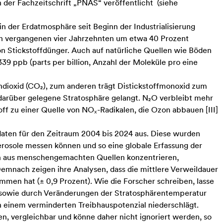
der Fachzeitschrift „PNAS“ veröffentlicht (
siehe
n der Erdatmosphäre seit Beginn der Industrialisierung
n vergangenen vier Jahrzehnten um etwa 40 Prozent
 Stickstoffdünger. Auch auf natürliche Quellen wie Böden
9 ppb (parts per billion, Anzahl der Moleküle pro eine
ndioxid (CO₂), zum anderen trägt Distickstoffmonoxid zum
 darüber gelegene Stratosphäre gelangt. N₂O verbleibt mehr
toff zu einer Quelle von NOₓ-Radikalen, die Ozon abbauen
[
III
]
sdaten für den Zeitraum 2004 bis 2024 aus. Diese wurden
rosole messen können und so eine globale Erfassung der
nen aus menschengemachten Quellen konzentrieren,
Demnach zeigen ihre Analysen, dass die mittlere Verweildauer
men hat (± 0,9 Prozent). Wie die Forscher schreiben, lasse
 sowie durch Veränderungen der Stratosphärentemperatur
in einem verminderten Treibhauspotenzial niederschlägt.
, vergleichbar und könne daher nicht ignoriert werden, so