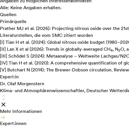
Angaben zu möglichen Interessenkonflikten
Alle: Keine Angaben erhalten.
Quellen
Primärquelle
Prather MJ et al. (2026):
Projecting nitrous oxide over the 21st
Literaturstellen, die vom SMC zitiert wurden
[
I
]
Tian H et al. (2024):
Global nitrous oxide budget (1980–202
[
II
]
Lan X et al (2026):
Trends in globally-averaged CH
, N
O, 
4
2
[
III
]
Schödel S (2024):
Metaanalyse – Weltweite Lachgas/N2
[
IV
]
Tian H et al. (2020):
A comprehensive quantification of glo
[
V
]
Butchart N (2014):
The Brewer-Dobson circulation
. Revie
Expert:in
Dr. Olaf Morgenstern
Klima- und Atmosphärenwissenschaftler, Deutscher Wetterdie
Mehr Informationen
Expert:innen