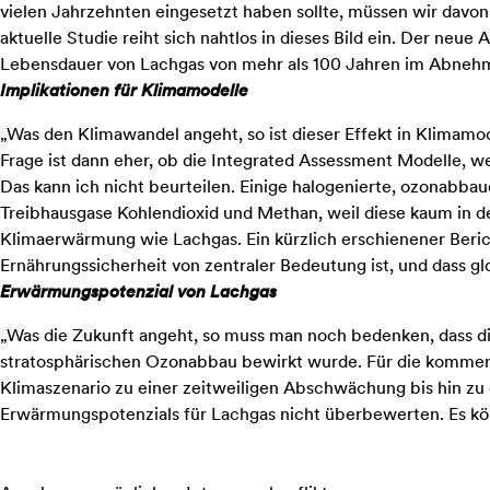
vielen Jahrzehnten eingesetzt haben sollte, müssen wir davo
aktuelle Studie reiht sich nahtlos in dieses Bild ein. Der neue
Lebensdauer von Lachgas von mehr als 100 Jahren im Abnehme
Implikationen für Klimamodelle
„Was den Klimawandel angeht, so ist dieser Effekt in Klimamod
Frage ist dann eher, ob die Integrated Assessment Modelle, 
Das kann ich nicht beurteilen. Einige halogenierte, ozonabba
Treibhausgase Kohlendioxid und Methan, weil diese kaum in de
Klimaerwärmung wie Lachgas. Ein kürzlich erschienener Beri
Ernährungssicherheit von zentraler Bedeutung ist, und dass 
Erwärmungspotenzial von Lachgas
„Was die Zukunft angeht, so muss man noch bedenken, dass d
stratosphärischen Ozonabbau bewirkt wurde. Für die kommend
Klimaszenario zu einer zeitweiligen Abschwächung bis hin zu
Erwärmungspotenzials für Lachgas nicht überbewerten. Es kö