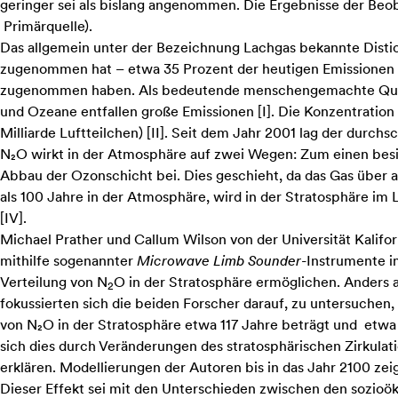
geringer sei als bislang angenommen. Die Ergebnisse der Beo
Primärquelle
).
Das allgemein unter der Bezeichnung Lachgas bekannte Distick
zugenommen hat – etwa 35 Prozent der heutigen Emissionen 
zugenommen haben. Als bedeutende menschengemachte Quelle g
und Ozeane entfallen große Emissionen
[
I
]
. Die Konzentration
Milliarde Luftteilchen)
[
II
]
. Seit dem Jahr 2001 lag der durchs
N₂O wirkt in der Atmosphäre auf zwei Wegen: Zum einen besit
Abbau der Ozonschicht bei. Dies geschieht, da das Gas über 
als 100 Jahre in der Atmosphäre, wird in der Stratosphäre i
[
IV
]
.
Michael Prather und Callum Wilson von der Universität Kalifo
mithilfe sogenannter
Microwave Limb Sounder
-Instrumente i
Verteilung von N
O in der Stratosphäre ermöglichen. Anders
2
fokussierten sich die beiden Forscher darauf, zu untersuchen,
von N₂O in der Stratosphäre etwa 117 Jahre beträgt und etwa
sich dies durch Veränderungen des stratosphärischen Zirkula
erklären. Modellierungen der Autoren bis in das Jahr 2100 ze
Dieser Effekt sei mit den Unterschieden zwischen den sozioö