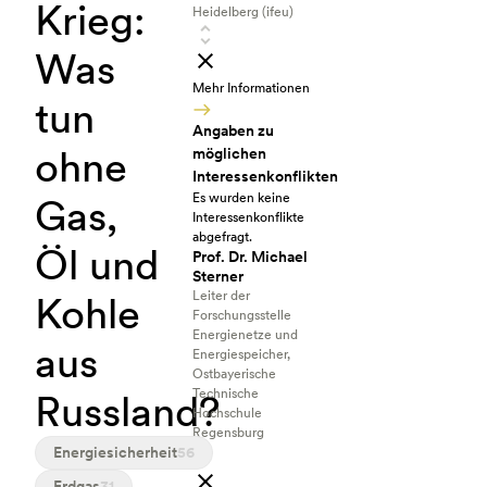
Krieg:
Heidelberg (ifeu)
Was
Mehr Informationen
tun
Angaben zu
ohne
möglichen
Interessenkonflikten
Es wurden keine
Gas,
Interessenkonflikte
abgefragt.
Öl und
Prof. Dr. Michael
Sterner
Leiter der
Kohle
Forschungsstelle
Energienetze und
aus
Energiespeicher,
Ostbayerische
Technische
Russland?
Hochschule
Regensburg
Energiesicherheit
56
Erdgas
31