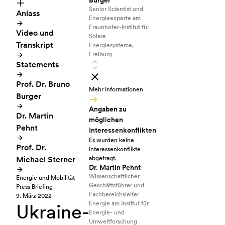
Burger
Senior Scientist und
Anlass
Energieexperte am
Fraunhofer-Institut für
Video und
Solare
Transkript
Energiesysteme,
Freiburg
Statements
Prof. Dr. Bruno
Mehr Informationen
Burger
Angaben zu
Dr. Martin
möglichen
Pehnt
Interessenkonflikten
Es wurden keine
Prof. Dr.
Interessenkonflikte
Michael Sterner
abgefragt.
Dr. Martin Pehnt
Wissenschaftlicher
Energie und Mobilität
Geschäftsführer und
Press Briefing
Fachbereichsleiter
9. März 2022
Energie am Institut für
Ukraine-
Energie- und
Umweltforschung