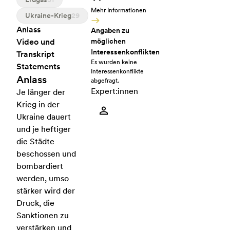
Mehr Informationen
Ukraine-Krieg
29
Anlass
Angaben zu
Video und
möglichen
Interessenkonflikten
Transkript
Es wurden keine
Statements
Interessenkonflikte
Anlass
abgefragt.
Expert:innen
Je länger der
Krieg in der
Ukraine dauert
und je heftiger
die Städte
beschossen und
bombardiert
werden, umso
stärker wird der
Druck, die
Sanktionen zu
verstärken und