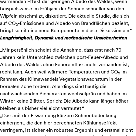
wärmenden Effekt der geringen Albedo des Waldes, wenn
beispielsweise im Frühjahr der Schnee schneller von den
Wipfeln abschmilzt, diskutiert. Die aktuelle Studie, die sich
auf CO
-Emissionen und Albedo von Brandflächen bezieht,
2
bringt somit eine neue Komponente in diese Diskussion ein.“
Langfristigkeit, Dynamik und methodische Unsicherheiten
„Mir persönlich scheint die Annahme, dass erst nach 70
Jahren kein Unterschied zwischen post-Feuer-Albedo und
Albedo des Waldes ohne Feuereinfluss mehr vorhanden ist,
recht lang. Auch weil wärmere Temperaturen und CO
im
2
Rahmen des Klimawandels Vegetationswachstum in der
borealen Zone fördern. Allerdings sind häufig die
nachwachsenden Pionierarten wechselgrün und haben im
Winter keine Blätter. Sprich: Die Albedo kann länger höher
bleiben als bisher vielleicht vermutet.“
„Dass mit der Erwärmung kürzere Schneebedeckung
einhergeht, die den hier berechneten Kühlungseffekt
verringern, ist sicher ein robustes Ergebnis und erstmal nicht