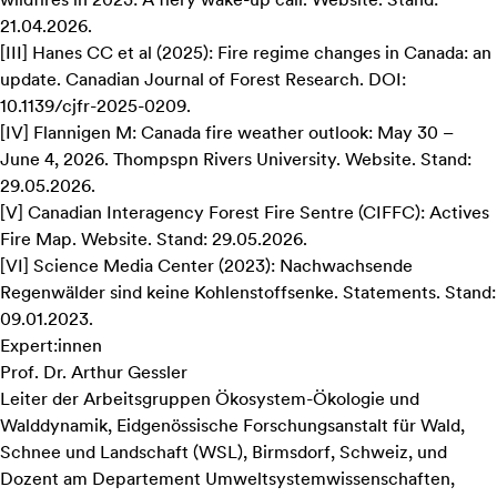
21.04.2026.
[
III
]
Hanes CC et al (2025):
Fire regime changes in Canada: an
update
. Canadian Journal of Forest Research. DOI:
10.1139/cjfr-2025-0209.
[
IV
]
Flannigen M:
Canada fire weather outlook: May 30 –
June 4, 2026
. Thompspn Rivers University. Website. Stand:
29.05.2026.
[
V
]
Canadian Interagency Forest Fire Sentre (CIFFC):
Actives
Fire Map
. Website. Stand: 29.05.2026.
[
VI
]
Science Media Center (2023):
Nachwachsende
Regenwälder sind keine Kohlenstoffsenke. Statements
. Stand:
09.01.2023.
Expert:innen
Prof. Dr. Arthur Gessler
Leiter der Arbeitsgruppen Ökosystem-Ökologie und
Walddynamik, Eidgenössische Forschungsanstalt für Wald,
Schnee und Landschaft (WSL), Birmsdorf, Schweiz, und
Dozent am Departement Umweltsystemwissenschaften,