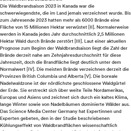
Die Waldbrandsaison 2023 in Kanada war die
schwerwiegendste, die im Land jemals verzeichnet wurde. Bis
zum Jahresende 2023 hatten mehr als 6000 Brände eine
Fläche von 15 Millionen Hektar verwüstet
[II]
. Normalerweise
werden in Kanada jedes Jahr durchschnittlich 2,5 Millionen
Hektar Wald durch Brände zerstört
[
III
]
. Laut einer aktuellen
Prognose zum Beginn der Waldbrandsaison liegt die Zahl der
Brände derzeit nahe am Zehnjahresdurchschnitt für diese
Jahreszeit, doch die Brandfläche liegt deutlich unter dem
Normalwert
[
IV
]
. Die meisten Brände verzeichnen derzeit die
Provinzen British Columbia und Alberta
[V]
. Die boreale
Nadelwaldzone ist der nördlichste geschlossene Waldgürtel
der Erde. Sie erstreckt sich über weite Teile Nordamerikas,
Europas und Asiens und zeichnet sich durch ein kaltes Klima,
lange Winter sowie von Nadelbäumen dominierte Wälder aus.
Das Science Media Center Germany hat Expertinnen und
Experten gebeten, den in der Studie beschriebenen
Kühlungseffekt von Waldbrandflächen wissenschaftlich