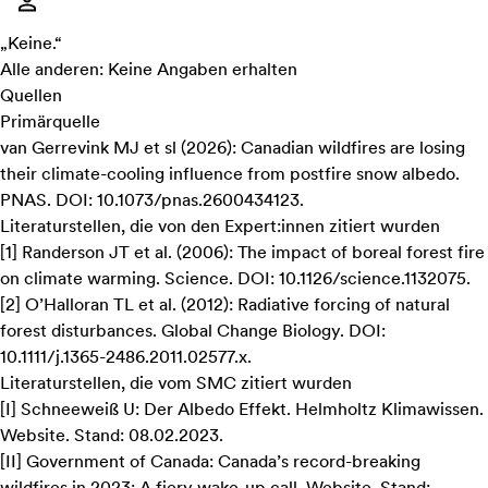
„Keine.“
Alle anderen: Keine Angaben erhalten
Quellen
Primärquelle
van Gerrevink MJ et sl (2026):
Canadian wildfires are losing
their climate-cooling influence from postfire snow albedo
.
PNAS. DOI: 10.1073/pnas.2600434123.
Literaturstellen, die von den Expert:innen zitiert wurden
[
1
]
Randerson JT et al. (2006):
The impact of boreal forest fire
on climate warming
. Science. DOI: 10.1126/science.1132075.
[
2
]
O’Halloran TL et al. (2012):
Radiative forcing of natural
forest disturbances
. Global Change Biology. DOI:
10.1111/j.1365-2486.2011.02577.x.
Literaturstellen, die vom SMC zitiert wurden
[
I
]
Schneeweiß U:
Der Albedo Effekt
. Helmholtz Klimawissen.
Website. Stand: 08.02.2023.
[
II
]
Government of Canada:
Canada’s record-breaking
wildfires in 2023: A fiery wake-up call
. Website. Stand: