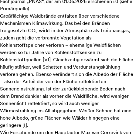
Fachjournal „PNAS“, der am 01.06.2026 erschienen ist (
siehe
Primärquelle
).
Großflächige Waldbrände entfalten über verschiedene
Mechanismen Klimawirkung. Das bei den Bränden
freigesetzte CO
wirkt in der Atmosphäre als Treibhausgas,
2
zudem geht die verbrannte Vegetation als
Kohlenstoffspeicher verloren – ehemalige Waldflächen
werden so für Jahre von Kohlenstoffsenken zu
Kohlenstoffquellen
[
VI
]
. Gleichzeitig erwärmt sich die Fläche
häufig stärker, weil Schatten und Verdunstungskühlung
verloren gehen. Ebenso verändert sich die Albedo der Fläche
– also der Anteil der von der Fläche reflektierten
Sonneneinstrahlung. Ist der zurückbleibende Boden nach
dem Brand dunkler als vorher die Waldfläche, wird weniger
Sonnenlicht reflektiert, so wird auch weniger
Wärmestrahlung ins All abgegeben. Weißer Schnee hat eine
hohe Albedo, grüne Flächen wie Wälder hingegen eine
geringere
[
I
]
.
Wie Forschende um den Hauptautor Max van Gerrevink von