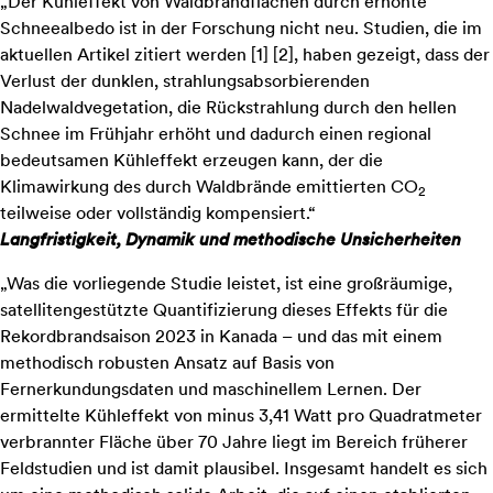
„Der Kühleffekt von Waldbrandflächen durch erhöhte
Schneealbedo ist in der Forschung nicht neu. Studien, die im
aktuellen Artikel zitiert werden
[
1
]
[
2
]
, haben gezeigt, dass der
Verlust der dunklen, strahlungsabsorbierenden
Nadelwaldvegetation, die Rückstrahlung durch den hellen
Schnee im Frühjahr erhöht und dadurch einen regional
bedeutsamen Kühleffekt erzeugen kann, der die
Klimawirkung des durch Waldbrände emittierten CO
2
teilweise oder vollständig kompensiert.“
Langfristigkeit, Dynamik und methodische Unsicherheiten
„Was die vorliegende Studie leistet, ist eine großräumige,
satellitengestützte Quantifizierung dieses Effekts für die
Rekordbrandsaison 2023 in Kanada – und das mit einem
methodisch robusten Ansatz auf Basis von
Fernerkundungsdaten und maschinellem Lernen. Der
ermittelte Kühleffekt von minus 3,41 Watt pro Quadratmeter
verbrannter Fläche über 70 Jahre liegt im Bereich früherer
Feldstudien und ist damit plausibel. Insgesamt handelt es sich