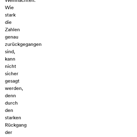
Weihnachten.
Wie
stark
die
Zahlen
genau
zurückgegangen
sind,
kann
nicht
sicher
gesagt
werden,
denn
durch
den
starken
Rückgang
der