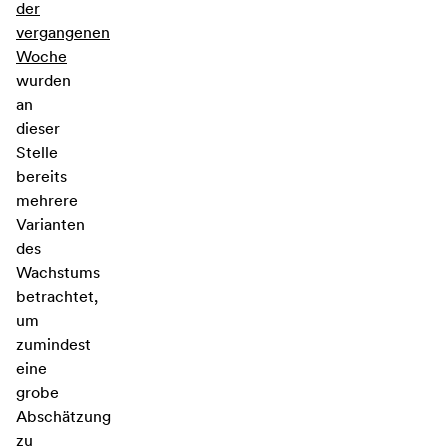
der
vergangenen
Woche
wurden
an
dieser
Stelle
bereits
mehrere
Varianten
des
Wachstums
betrachtet,
um
zumindest
eine
grobe
Abschätzung
zu