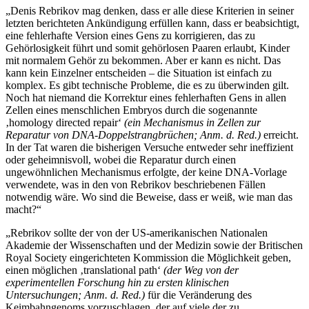
„Denis Rebrikov mag denken, dass er alle diese Kriterien in seiner
letzten berichteten Ankündigung erfüllen kann, dass er beabsichtigt,
eine fehlerhafte Version eines Gens zu korrigieren, das zu
Gehörlosigkeit führt und somit gehörlosen Paaren erlaubt, Kinder
mit normalem Gehör zu bekommen. Aber er kann es nicht. Das
kann kein Einzelner entscheiden – die Situation ist einfach zu
komplex. Es gibt technische Probleme, die es zu überwinden gilt.
Noch hat niemand die Korrektur eines fehlerhaften Gens in allen
Zellen eines menschlichen Embryos durch die sogenannte
‚homology directed repair‘
(ein Mechanismus in Zellen zur
Reparatur von DNA-Doppelstrangbrüchen; Anm. d. Red.)
erreicht.
In der Tat waren die bisherigen Versuche entweder sehr ineffizient
oder geheimnisvoll, wobei die Reparatur durch einen
ungewöhnlichen Mechanismus erfolgte, der keine DNA-Vorlage
verwendete, was in den von Rebrikov beschriebenen Fällen
notwendig wäre. Wo sind die Beweise, dass er weiß, wie man das
macht?“
„Rebrikov sollte der von der US-amerikanischen Nationalen
Akademie der Wissenschaften und der Medizin sowie der Britischen
Royal Society eingerichteten Kommission die Möglichkeit geben,
einen möglichen ‚translational path‘
(der Weg von der
experimentellen Forschung hin zu ersten klinischen
Untersuchungen; Anm. d. Red.)
für die Veränderung des
Keimbahngenoms vorzuschlagen, der auf viele der zu