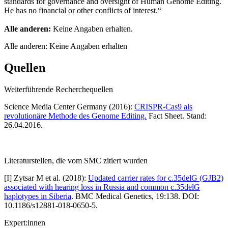
standards for governance and oversight of Human Genome Editing.
He has no financial or other conflicts of interest.“
Alle anderen:
Keine Angaben erhalten.
Alle anderen: Keine Angaben erhalten
Quellen
Weiterführende Recherchequellen
Science Media Center Germany (2016):
CRISPR-Cas9 als
revolutionäre Methode des Genome Editing.
Fact Sheet. Stand:
26.04.2016.
Literaturstellen, die vom SMC zitiert wurden
[
I
]
Zytsar M et al. (2018):
Updated carrier rates for c.35delG (GJB2)
associated with hearing loss in Russia and common c.35delG
haplotypes in Siberia
. BMC Medical Genetics, 19:138. DOI:
10.1186/s12881-018-0650-5.
Expert:innen