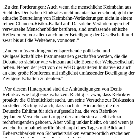
„Zu den Forderungen: Auch wenn die menschliche Keimbahn aus
Sicht des Deutschen Ethikrates nicht unantastbar erscheint, geht die
ethische Beurteilung von Keimbahn-Veränderungen nicht in einem
reinen Chancen-Risiko-Kalkül auf. Da solche Veränderungen tief
verwurzelte Menschenbilder berühren, sind umfassende ethische
Reflexionen, vor allem auch unter Beteiligung der Gesellschaft und
zwar bis auf die Weltebene, vonnöten.“
„Zudem müssen dringend entsprechende politische und
zivilgesellschaftliche Instrumentarien geschaffen werden, die die
Debatte so sichtbar wie wirksam auf die Ebene der Weltgesellschaft
heben. Neben der jetzt von der WHO gestarteten Initiative ist auch
an eine große Konferenz mit möglichst umfassender Beteiligung der
Zivilgesellschaften zu denken.“
„Vor diesem Hintergrund sind die Ankündigungen von Denis
Rebrikov wie folgt einzuschätzen: Richtig ist zwar, dass Rebrikov
proaktiv die Öffentlichkeit sucht, um seine Versuche zur Diskussion
zu stellen. Richtig ist auch, dass nach der Hierarchie, die der
Deutsche Ethikrat für sich aufgestellt hat, die von Rebrikov
geplanten Versuche zur Gruppe der am ehesten als ethisch zu
rechtfertigenden gehören. Aber völlig unklar bleibt, ob und wenn ja
welche Keimbahneingriffe überhaupt eines Tages mit Blick auf
Beherrschbarkeit von Sicherheitsrisiken verantwortlich erscheinen