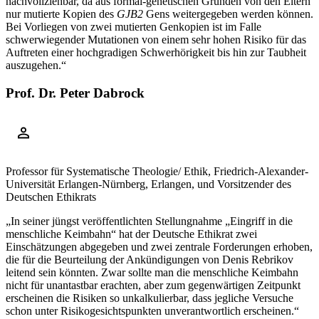
nachvollziehbar, da aus formal-genetischen Gründen von den Eltern
nur mutierte Kopien des
GJB2
Gens weitergegeben werden können.
Bei Vorliegen von zwei mutierten Genkopien ist im Falle
schwerwiegender Mutationen von einem sehr hohen Risiko für das
Auftreten einer hochgradigen Schwerhörigkeit bis hin zur Taubheit
auszugehen.“
Prof. Dr. Peter Dabrock
Professor für Systematische Theologie/ Ethik, Friedrich-Alexander-
Universität Erlangen-Nürnberg, Erlangen, und Vorsitzender des
Deutschen Ethikrats
„In seiner jüngst veröffentlichten Stellungnahme „Eingriff in die
menschliche Keimbahn“ hat der Deutsche Ethikrat zwei
Einschätzungen abgegeben und zwei zentrale Forderungen erhoben,
die für die Beurteilung der Ankündigungen von Denis Rebrikov
leitend sein könnten. Zwar sollte man die menschliche Keimbahn
nicht für unantastbar erachten, aber zum gegenwärtigen Zeitpunkt
erscheinen die Risiken so unkalkulierbar, dass jegliche Versuche
schon unter Risikogesichtspunkten unverantwortlich erscheinen.“