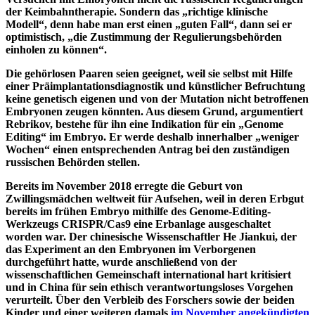
der Keimbahntherapie. Sondern das „richtige klinische
Modell“, denn habe man erst einen „guten Fall“, dann sei er
optimistisch, „die Zustimmung der Regulierungsbehörden
einholen zu können“.
Die gehörlosen Paaren seien geeignet, weil sie selbst mit Hilfe
einer Präimplantationsdiagnostik und künstlicher Befruchtung
keine genetisch eigenen und von der Mutation nicht betroffenen
Embryonen zeugen könnten. Aus diesem Grund, argumentiert
Rebrikov, bestehe für ihn eine Indikation für ein „Genome
Editing“ im Embryo. Er werde deshalb innerhalber „weniger
Wochen“ einen entsprechenden Antrag bei den zuständigen
russischen Behörden stellen.
Bereits im November 2018 erregte die Geburt von
Zwillingsmädchen weltweit für Aufsehen, weil in deren Erbgut
bereits im frühen Embryo mithilfe des Genome-Editing-
Werkzeugs CRISPR/Cas9 eine Erbanlage ausgeschaltet
worden war. Der chinesische Wissenschaftler He Jiankui, der
das Experiment an den Embryonen im Verborgenen
durchgeführt hatte, wurde anschließend von der
wissenschaftlichen Gemeinschaft international hart kritisiert
und in China für sein ethisch verantwortungsloses Vorgehen
verurteilt. Über den Verbleib des Forschers sowie der beiden
Kinder und einer weiteren damals
im November angekündigten