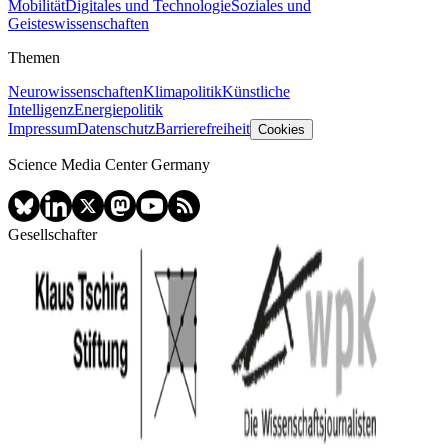
Mobilität
Digitales und Technologie
Soziales und
Geisteswissenschaften
Themen
Neurowissenschaften
Klimapolitik
Künstliche
Intelligenz
Energiepolitik
Impressum
Datenschutz
Barrierefreiheit
Cookies
Science Media Center Germany
Gesellschafter