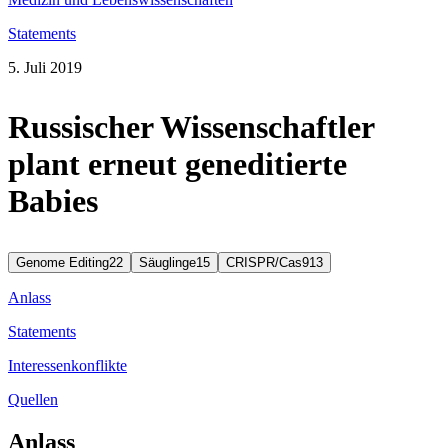
Statements
5. Juli 2019
Russischer Wissenschaftler
plant erneut geneditierte
Babies
Genome Editing
22
Säuglinge
15
CRISPR/Cas9
13
Anlass
Statements
Interessenkonflikte
Quellen
Anlass