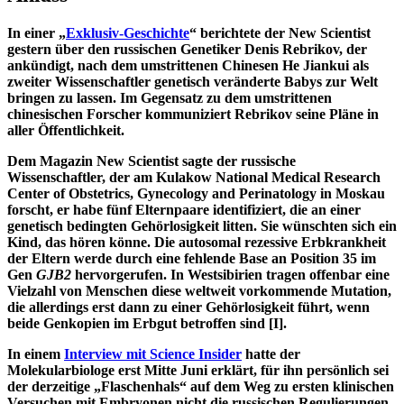
In einer „
Exklusiv-Geschichte
“ berichtete der New Scientist
gestern über den russischen Genetiker Denis Rebrikov, der
ankündigt, nach dem umstrittenen Chinesen He Jiankui als
zweiter Wissenschaftler genetisch veränderte Babys zur Welt
bringen zu lassen. Im Gegensatz zu dem umstrittenen
chinesischen Forscher kommuniziert Rebrikov seine Pläne in
aller Öffentlichkeit.
Dem Magazin New Scientist sagte der russische
Wissenschaftler, der am Kulakow National Medical Research
Center of Obstetrics, Gynecology and Perinatology in Moskau
forscht, er habe fünf Elternpaare identifiziert, die an einer
genetisch bedingten Gehörlosigkeit litten. Sie wünschten sich ein
Kind, das hören könne. Die autosomal rezessive Erbkrankheit
der Eltern werde durch eine fehlende Base an Position 35 im
Gen
GJB2
hervorgerufen. In Westsibirien tragen offenbar eine
Vielzahl von Menschen diese weltweit vorkommende Mutation,
die allerdings erst dann zu einer Gehörlosigkeit führt, wenn
beide Genkopien im Erbgut betroffen sind
[
I
]
.
In einem
Interview mit Science Insider
hatte der
Molekularbiologe erst Mitte Juni erklärt, für ihn persönlich sei
der derzeitige „Flaschenhals“ auf dem Weg zu ersten klinischen
Versuchen mit Embryonen nicht die russischen Regulierungen