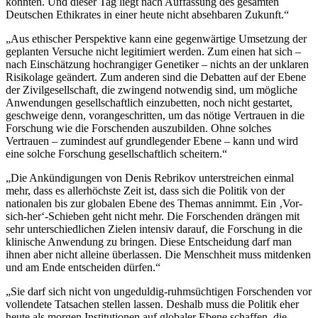
könnten. Und dieser Tag liegt nach Auffassung des gesamten
Deutschen Ethikrates in einer heute nicht absehbaren Zukunft.“
„Aus ethischer Perspektive kann eine gegenwärtige Umsetzung der
geplanten Versuche nicht legitimiert werden. Zum einen hat sich –
nach Einschätzung hochrangiger Genetiker – nichts an der unklaren
Risikolage geändert. Zum anderen sind die Debatten auf der Ebene
der Zivilgesellschaft, die zwingend notwendig sind, um mögliche
Anwendungen gesellschaftlich einzubetten, noch nicht gestartet,
geschweige denn, vorangeschritten, um das nötige Vertrauen in die
Forschung wie die Forschenden auszubilden. Ohne solches
Vertrauen – zumindest auf grundlegender Ebene – kann und wird
eine solche Forschung gesellschaftlich scheitern.“
„Die Ankündigungen von Denis Rebrikov unterstreichen einmal
mehr, dass es allerhöchste Zeit ist, dass sich die Politik von der
nationalen bis zur globalen Ebene des Themas annimmt. Ein ‚Vor-
sich-her‘-Schieben geht nicht mehr. Die Forschenden drängen mit
sehr unterschiedlichen Zielen intensiv darauf, die Forschung in die
klinische Anwendung zu bringen. Diese Entscheidung darf man
ihnen aber nicht alleine überlassen. Die Menschheit muss mitdenken
und am Ende entscheiden dürfen.“
„Sie darf sich nicht von ungeduldig-ruhmsüchtigen Forschenden vor
vollendete Tatsachen stellen lassen. Deshalb muss die Politik eher
heute als morgen Institutionen auf globaler Ebene schaffen, die