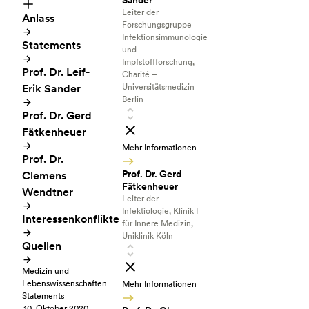
Sander
Leiter der
Anlass
Forschungsgruppe
Infektionsimmunologie
Statements
und
Impfstoffforschung,
Prof. Dr. Leif-
Charité –
Erik Sander
Universitätsmedizin
Berlin
Prof. Dr. Gerd
Fätkenheuer
Mehr Informationen
Prof. Dr.
Prof. Dr. Gerd
Clemens
Fätkenheuer
Wendtner
Leiter der
Infektiologie, Klinik I
Interessenkonflikte
für Innere Medizin,
Uniklinik Köln
Quellen
Medizin und
Lebenswissenschaften
Mehr Informationen
Statements
30. Oktober 2020