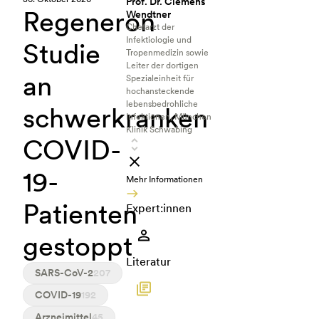
Prof. Dr. Clemens
Regeneron
Wendtner
Chefarzt der
Infektiologie und
Studie
Tropenmedizin sowie
Leiter der dortigen
an
Spezialeinheit für
hochansteckende
lebensbedrohliche
schwerkranken
Infektionen, München
Klinik Schwabing
COVID-
19-
Mehr Informationen
Patienten
Expert:innen
gestoppt
Literatur
SARS-CoV-2
207
COVID-19
192
Arzneimittel
45