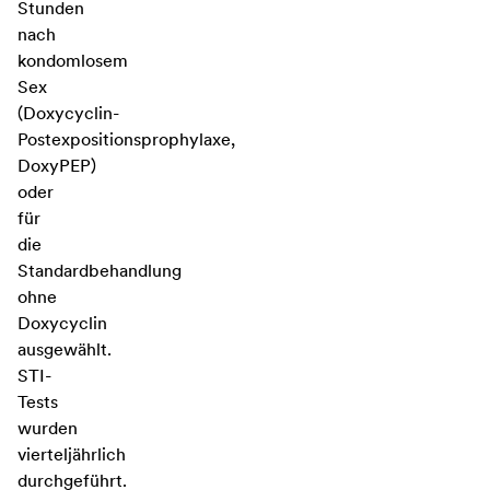
Stunden
nach
kondomlosem
Sex
(Doxycyclin-
Postexpositionsprophylaxe,
DoxyPEP)
oder
für
die
Standardbehandlung
ohne
Doxycyclin
ausgewählt.
STI-
Tests
wurden
vierteljährlich
durchgeführt.