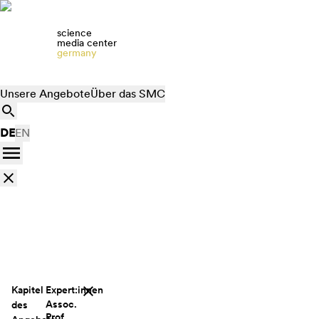
science
media center
germany
Unsere Angebote
Über das SMC
DE
EN
Kapitel
Expert:innen
Assoc.
des
Prof.