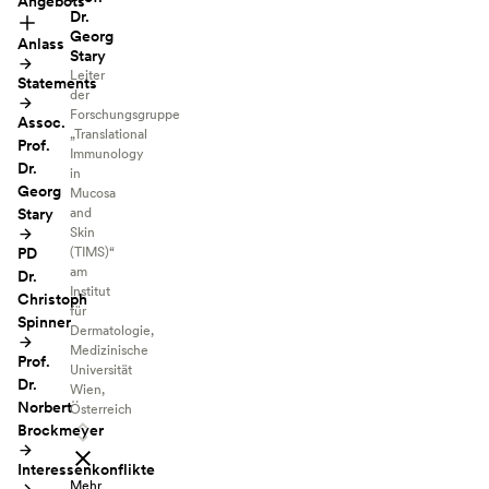
Angebots
Dr.
Georg
Anlass
Stary
Leiter
Statements
der
Forschungsgruppe
Assoc.
„Translational
Prof.
Immunology
Dr.
in
Georg
Mucosa
Stary
and
Skin
PD
(TIMS)“
am
Dr.
Institut
Christoph
für
Spinner
Dermatologie,
Medizinische
Prof.
Universität
Dr.
Wien,
Norbert
Österreich
Brockmeyer
Interessenkonflikte
Mehr