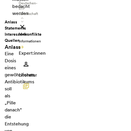
Deutschen-
bedacht
STI-
werden
Gesellschaft
Anlass
Statements
Interessenkonflikte
Mehr
Quellen
Informationen
Anlass
Expert:innen
Eine
Dosis
eines
gewöhnlichen
Literatur
Antibiotikums
soll
als
„Pille
danach“
die
Entstehung
von