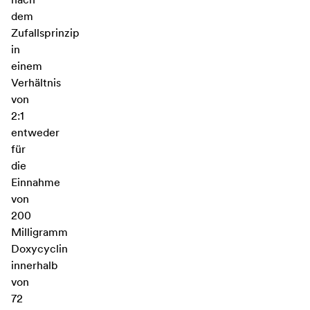
dem
Zufallsprinzip
in
einem
Verhältnis
von
2:1
entweder
für
die
Einnahme
von
200
Milligramm
Doxycyclin
innerhalb
von
72