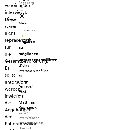
Segeberg
voneinander
interviewt.
Diese
Mehr
waren
Informationen
nicht
repräsentativ
Angaben
für
zu
möglichen
die
Interessenkonflikten
Gesamtbevölkerung.
„Keine
Es
Interessenkonflikte
sollte
zu
dieser
untersucht
Anfrage.“
werden,
Prof.
inwiefern
Dr.
Matthias
die
Kochanek
Angehörigen
Leiter
den
internistische
Intensivmedizin,
Patientenwillen
Uniklinik