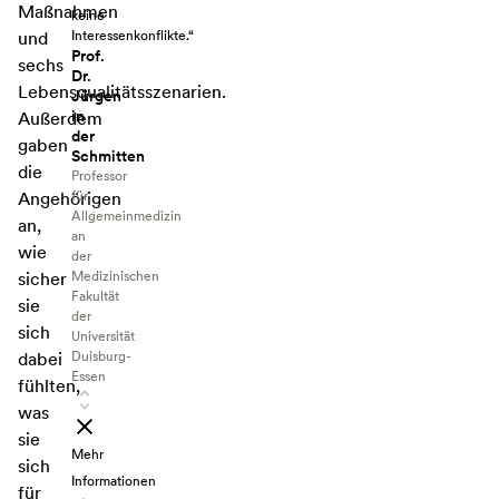
Maßnahmen
keine
Interessenkonflikte.“
und
Prof.
sechs
Dr.
Lebensqualitätsszenarien.
Jürgen
in
Außerdem
der
gaben
Schmitten
die
Professor
für
Angehörigen
Allgemeinmedizin
an,
an
wie
der
Medizinischen
sicher
Fakultät
sie
der
sich
Universität
Duisburg-
dabei
Essen
fühlten,
was
sie
Mehr
sich
Informationen
für