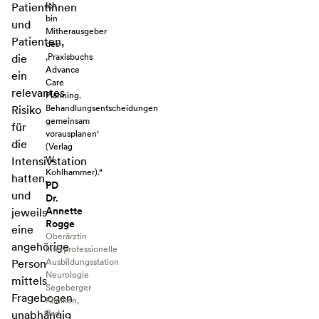
Ich
Patientinnen
bin
und
Mitherausgeber
Patienten,
des
‚Praxisbuchs
die
Advance
ein
Care
relevantes
Planning.
Behandlungsentscheidungen
Risiko
gemeinsam
für
vorausplanen‘
die
(Verlag
W.
Intensivstation
Kohlhammer).“
hatten,
PD
und
Dr.
Annette
jeweils
Rogge
eine
Oberärztin
angehörige
Interprofessionelle
Ausbildungsstation
Person
Neurologie
mittels
Segeberger
Fragebogen
Kliniken,
Bad
unabhängig