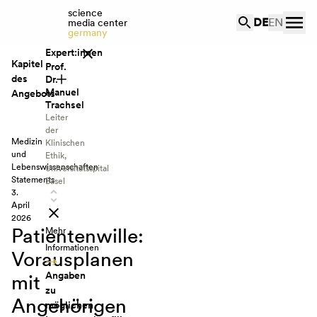
science
DE
EN
media center
germany
Expert:innen
Kapitel
Prof.
des
Dr.
Manuel
Angebots
Trachsel
Leiter
Anlass
der
Medizin
Klinischen
Statements
und
Ethik,
Lebenswissenschaften
Universitätsspital
Prof. Dr.
Statements
Basel
Manuel
3.
Trachsel
April
Prof. Dr.
2026
Patientenwille:
Christiane
Mehr
Hartog
Informationen
Vorausplanen
Prof. Dr. Uwe
Angaben
mit
Janssens
zu
Prof. Dr.
Angehörigen
möglichen
Georg