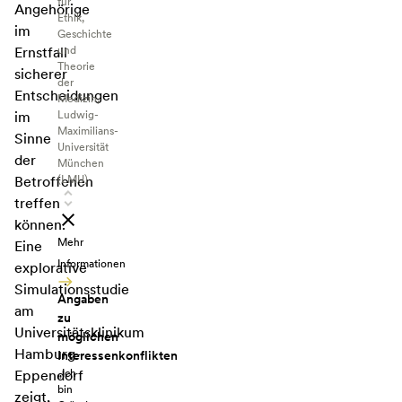
für
Angehörige
Ethik,
im
Geschichte
und
Ernstfall
Theorie
sicherer
der
Entscheidungen
Medizin,
Ludwig-
im
Maximilians-
Sinne
Universität
der
München
(LMU)
Betroffenen
treffen
können.
Mehr
Eine
Informationen
explorative
Simulationsstudie
Angaben
am
zu
Universitätsklinikum
möglichen
Hamburg-
Interessenkonflikten
„Ich
Eppendorf
bin
zeigt,