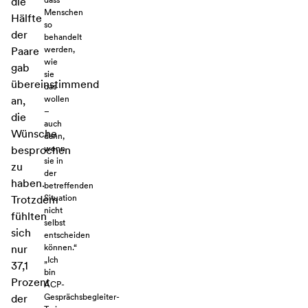
dass
die
Menschen
Hälfte
so
der
behandelt
werden,
Paare
wie
gab
sie
übereinstimmend
das
wollen
an,
–
die
auch
Wünsche
dann,
wenn
besprochen
sie in
zu
der
haben.
betreffenden
Situation
Trotzdem
nicht
fühlten
selbst
sich
entscheiden
können.“
nur
„Ich
37,1
bin
Prozent
ACP-
Gesprächsbegleiter-
der