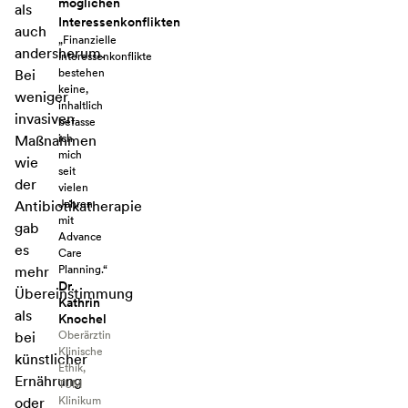
möglichen
als
Interessenkonflikten
auch
„Finanzielle
andersherum.
Interessenkonflikte
bestehen
Bei
keine,
weniger
inhaltlich
invasiven
befasse
ich
Maßnahmen
mich
wie
seit
der
vielen
Jahren
Antibiotikatherapie
mit
gab
Advance
es
Care
Planning.“
mehr
Dr.
Übereinstimmung
Kathrin
als
Knochel
Oberärztin
bei
Klinische
künstlicher
Ethik,
Ernährung
TUM
Klinikum
oder