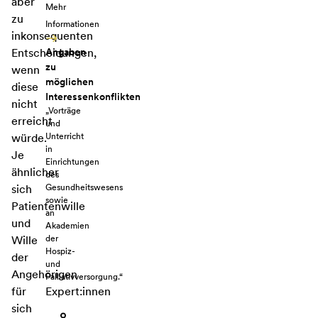
aber
Mehr
zu
Informationen
inkonsequenten
Angaben
Entscheidungen,
zu
wenn
möglichen
diese
Interessenkonflikten
nicht
„Vorträge
erreicht
und
Unterricht
würde.
in
Je
Einrichtungen
ähnlicher
des
Gesundheitswesens
sich
sowie
Patientenwille
an
und
Akademien
der
Wille
Hospiz-
der
und
Angehörigen
Palliativversorgung.“
Expert:innen
für
sich