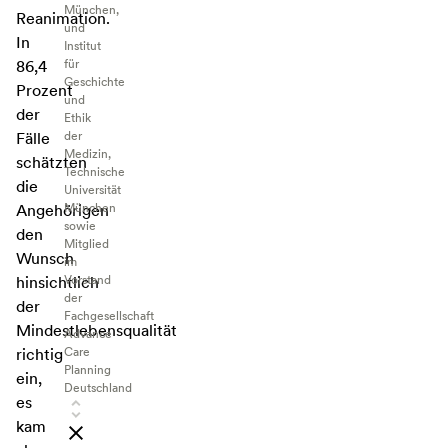
München,
Reanimation.
und
In
Institut
für
86,4
Geschichte
Prozent
und
der
Ethik
der
Fälle
Medizin,
schätzten
Technische
die
Universität
München
Angehörigen
sowie
den
Mitglied
Wunsch
im
Vorstand
hinsichtlich
der
der
Fachgesellschaft
Mindestlebensqualität
Advance
Care
richtig
Planning
ein,
Deutschland
es
kam