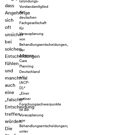
Gründungs-
dass
Vorstandsmitglied
der
Angehörige
deutschen
sich
Fachgesellschaft
oft
für
Vorausplanung
unsicher
von
bei
Behandlungsentscheidungen,
solchen
der
Advance
Entscheidungen
Care
fühlen
Planning
und
Deutschland
e.V.
manchmal
(ACP-
auch
D).“
eine
„Einer
meiner
„falsche“
Forschungsschwerpunkte
Entscheidung
ist die
treffen
Vorausplanung
von
würden.
Behandlungsentscheidungen;
Die
unter