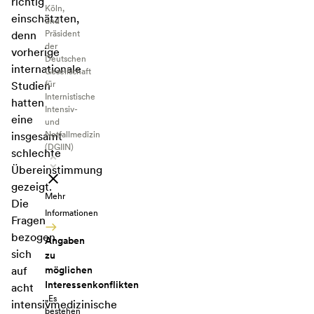
richtig
Köln,
einschätzten,
und
Präsident
denn
der
vorherige
Deutschen
internationale
Gesellschaft
für
Studien
Internistische
hatten
Intensiv-
eine
und
Notfallmedizin
insgesamt
(DGIIN)
schlechte
Übereinstimmung
gezeigt.
Mehr
Die
Informationen
Fragen
bezogen
Angaben
sich
zu
möglichen
auf
Interessenkonflikten
acht
„Es
intensivmedizinische
bestehen