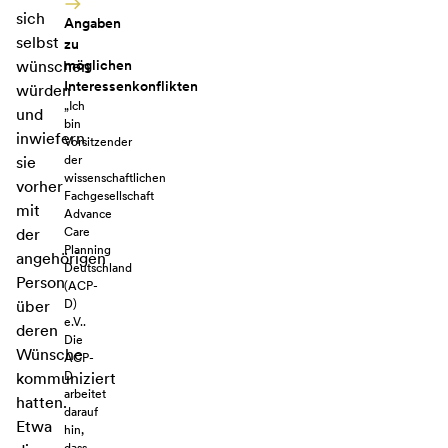
sich
Angaben
selbst
zu
möglichen
wünschen
Interessenkonflikten
würden
„Ich
und
bin
inwiefern
Vorsitzender
der
sie
wissenschaftlichen
vorher
Fachgesellschaft
mit
Advance
Care
der
Planning
angehörigen
Deutschland
Person
(ACP-
D)
über
e.V.
.
deren
Die
Wünsche
ACP-
D
kommuniziert
arbeitet
hatten.
darauf
Etwa
hin,