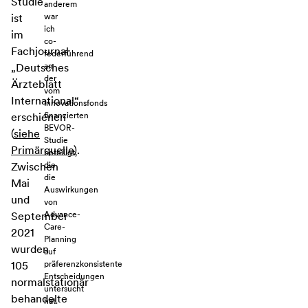
Studie
anderem
war
ist
ich
im
co-
Fachjournal
federführend
an
„Deutsches
der
Ärzteblatt
vom
International“
Innovationsfonds
finanzierten
erschienen
BEVOR-
(
siehe
Studie
Primärquelle
).
beteiligt,
die
Zwischen
die
Mai
Auswirkungen
und
von
Advance-
September
Care-
2021
Planning
wurden
auf
präferenzkonsistente
105
Entscheidungen
normalstationär
untersucht
behandelte
hat.