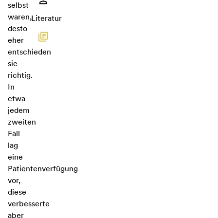
selbst
waren,
Literatur
desto
eher
entschieden
sie
richtig.
In
etwa
jedem
zweiten
Fall
lag
eine
Patientenverfügung
vor,
diese
verbesserte
aber