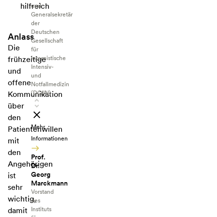
hilfreich
und
Generalsekretär
der
Deutschen
Anlass
Gesellschaft
Die
für
Internistische
frühzeitige
Intensiv-
und
und
offene
Notfallmedizin
(DGIIN)
Kommunikation
über
den
Mehr
Patientenwillen
Informationen
mit
den
Prof.
Angehörigen
Dr.
Georg
ist
Marckmann
sehr
Vorstand
wichtig,
des
Instituts
damit