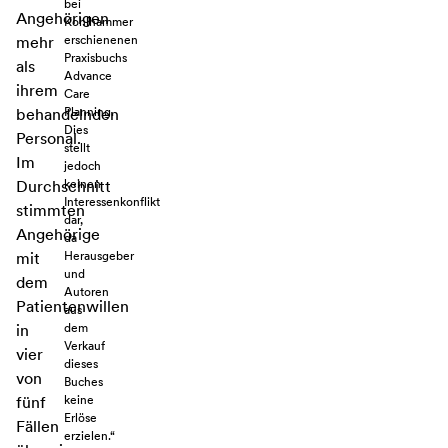
bei
Angehörigen
Kohlhammer
erschienenen
mehr
Praxisbuchs
als
Advance
ihrem
Care
Planning.
behandelnden
Dies
Personal.
stellt
Im
jedoch
keinen
Durchschnitt
Interessenkonflikt
stimmten
dar,
Angehörige
da
Herausgeber
mit
und
dem
Autoren
Patientenwillen
aus
dem
in
Verkauf
vier
dieses
von
Buches
keine
fünf
Erlöse
Fällen
erzielen.“