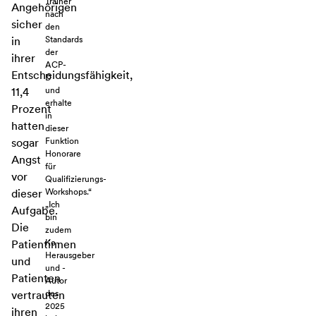
Trainer
Angehörigen
nach
sicher
den
Standards
in
der
ihrer
ACP-
Entscheidungsfähigkeit,
D
und
11,4
erhalte
Prozent
in
hatten
dieser
Funktion
sogar
Honorare
Angst
für
vor
Qualifizierungs-
Workshops.“
dieser
„Ich
Aufgabe.
bin
Die
zudem
Ko-
Patientinnen
Herausgeber
und
und -
Patienten
Autor
des
vertrauten
2025
ihren