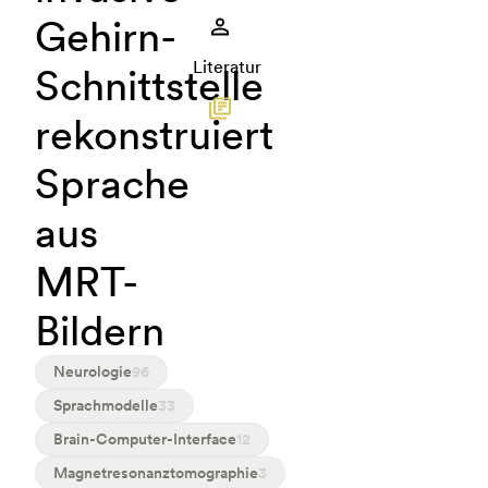
Gehirn-
Literatur
Schnittstelle
rekonstruiert
Sprache
aus
MRT-
Bildern
Neurologie
96
Sprachmodelle
33
Brain-Computer-Interface
12
Magnetresonanztomographie
3