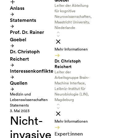
Goebel
Leiter der Abteilung
Anlass
für kognitive
Neurowissenschaften,
Statements
Maastricht University,
Niederlande
Prof. Dr. Rainer
Goebel
Mehr Informationen
Dr. Christoph
Reichert
Dr. Christoph
Reichert
Interessenkonflikte
Leiter der
Arbeitsgruppe Brain-
Quellen
Machine Interface,
Leibniz-Institut für
Medizin und
Neurobiologie (LIN),
Lebenswissenschaften
Magdeburg
Statements
3. Mai 2023
Nicht-
Mehr Informationen
invasive
Expert:innen