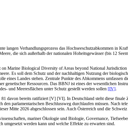
zehnte langen Verhandlungsprozess das Hochseeschutzabkommen in Kraf
 Meere, die sich außerhalb der nationalen Hoheitsgewässer (bis 12 Seem
 on Marine Biological Diversity of Areas beyond National Jurisdict
tmeere. Es soll dem Schutz und der nachhaltigen Nutzung der biologisch
rolle eines Landes stehen. Zentrale Punkte des Abkommens umfassen di
er genetischer Ressourcen. Das BBNJ ist eines der wesentlichen Inst
s- und Meeresflächen unter Schutz gestellt werden sollen
[IV]
.
1 davon bereits ratifiziert
[
V
]
[
VI
]
. In Deutschland steht diese fina
noch den parlamentarischen Beschlussweg durchlaufen müssen. Nach tel
ser Mitte 2026 abgeschlossen sein. Auch Österreich und die Schweiz hab
swissenschaften, mariner Ökologie und Biologie, Governance, Tiefseeb
ch umgesetzt werden kann und welche Effekte zu erwarten sind.