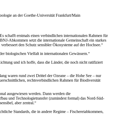
oologie an der Goethe-Universität Frankfurt/Main
Es schafft erstmals einen verbindlichen internationalen Rahmen für
BBNJ-Abkommen setzt die internationale Gemeinschaft ein starkes
d verbessert den Schutz sensibler Ökosysteme auf der Hochsee.“
er biologischen Vielfalt in internationalen Gewässern.“
htung und ich hoffe, dass die Länder, die noch nicht ratifiziert
lang waren rund zwei Drittel der Ozeane – die Hohe See – nur
uerschnittlichen, rechtsverbindlichen Rahmen für Biodiversität
tional ausgewiesen werden. Dann werden die
aufbau und Technologietransfer
(zumindest formal) das Nord-Süd-
ensibel, aber zentral.“
chtliche Standards, die in andere Regime – Fischereiabkommen,