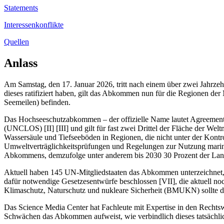
Statements
Interessenkonflikte
Quellen
Anlass
Am Samstag, den 17. Januar 2026, tritt nach einem über zwei Jahr
dieses ratifiziert haben, gilt das Abkommen nun für die Regionen der
Seemeilen) befinden.
Das Hochseeschutzabkommen – der offizielle Name lautet Agreement
(UNCLOS)
[
II
]
[
III
]
und gilt für fast zwei Drittel der Fläche der Wel
Wassersäule und Tiefseeböden in Regionen, die nicht unter der Kont
Umweltverträglichkeitsprüfungen und Regelungen zur Nutzung marin
Abkommens, demzufolge unter anderem bis 2030 30 Prozent der Lande
Aktuell haben 145 UN-Mitgliedstaaten das Abkommen unterzeichnet, 8
dafür notwendige Gesetzesentwürfe beschlossen
[
VII
]
, die aktuell 
Klimaschutz, Naturschutz und nukleare Sicherheit (BMUKN) sollte die
Das Science Media Center hat Fachleute mit Expertise in den Recht
Schwächen das Abkommen aufweist, wie verbindlich dieses tatsächli