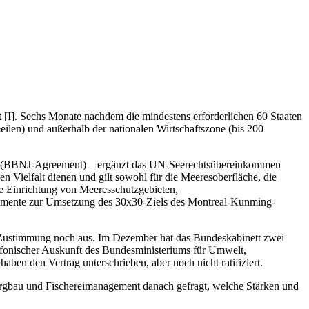
t
[
I
]
. Sechs Monate nachdem die mindestens erforderlichen 60 Staaten
eilen) und außerhalb der nationalen Wirtschaftszone (bis 200
ion (BBNJ-Agreement) – ergänzt das UN-Seerechtsübereinkommen
en Vielfalt dienen und gilt sowohl für die Meeresoberfläche, die
e Einrichtung von Meeresschutzgebieten,
rumente zur Umsetzung des 30x30-Ziels des Montreal-Kunming-
le Zustimmung noch aus. Im Dezember hat das Bundeskabinett zwei
efonischer Auskunft des Bundesministeriums für Umwelt,
en den Vertrag unterschrieben, aber noch nicht ratifiziert.
ergbau und Fischereimanagement danach gefragt, welche Stärken und