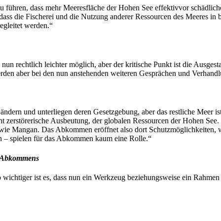
 führen, dass mehr Meeresfläche der Hohen See effektivvor schädlichen
dass die Fischerei und die Nutzung anderer Ressourcen des Meeres in
begleitet werden.“
 rechtlich leichter möglich, aber der kritische Punkt ist die Ausgesta
erden aber bei den nun anstehenden weiteren Gesprächen und Verhandlu
ndern und unterliegen deren Gesetzgebung, aber das restliche Meer i
cht zerstörerische Ausbeutung, der globalen Ressourcen der Hohen See.
 wie Mangan. Das Abkommen eröffnet also dort Schutzmöglichkeiten, w
 – spielen für das Abkommen kaum eine Rolle.“
g-Abkommens
 wichtiger ist es, dass nun ein Werkzeug beziehungsweise ein Rahmen