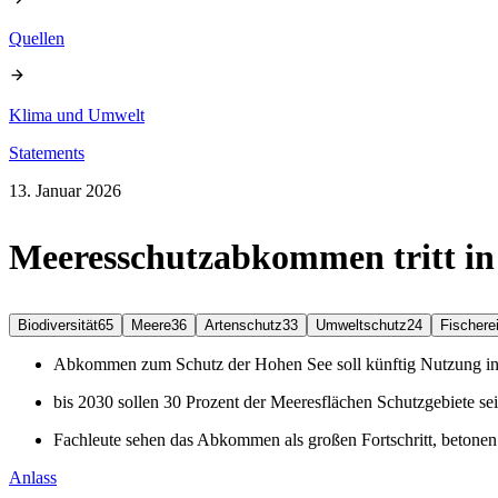
Quellen
Klima und Umwelt
Statements
13. Januar 2026
Meeresschutzabkommen tritt in
Biodiversität
65
Meere
36
Artenschutz
33
Umweltschutz
24
Fischere
Abkommen zum Schutz der Hohen See soll künftig Nutzung inte
bis 2030 sollen 30 Prozent der Meeresflächen Schutzgebiete se
Fachleute sehen das Abkommen als großen Fortschritt, betonen
Anlass