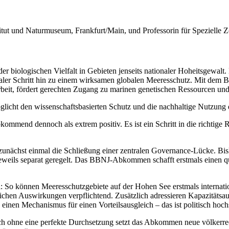
tut und Naturmuseum, Frankfurt/Main, und Professorin für Spezielle Z
biologischen Vielfalt in Gebieten jenseits nationaler Hoheitsgewalt. 
traler Schritt hin zu einem wirksamen globalen Meeresschutz. Mit dem 
rbeit, fördert gerechten Zugang zu marinen genetischen Ressourcen un
öglicht den wissenschaftsbasierten Schutz und die nachhaltige Nutzung d
end dennoch als extrem positiv. Es ist ein Schritt in die richtige Ric
zunächst einmal die Schließung einer zentralen Governance-Lücke. Bis
n jeweils separat geregelt. Das BBNJ-Abkommen schafft erstmals einen q
al: So können Meeresschutzgebiete
auf der Hohen See erstmals interna
eblichen Auswirkungen verpflichtend. Zusätzlich adressieren Kapazitäts
inen Mechanismus für einen Vorteilsausgleich – das ist politisch hochs
uch ohne eine perfekte Durchsetzung setzt das Abkommen neue völkerre