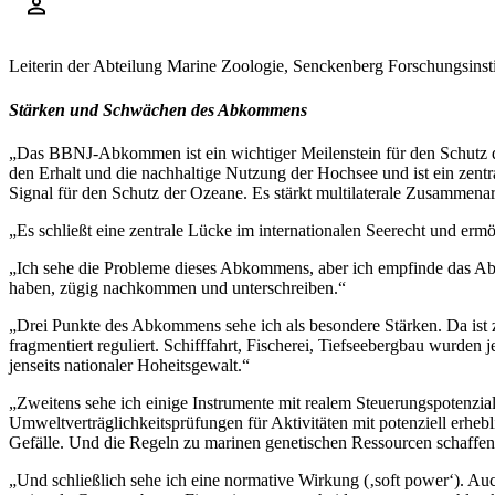
Leiterin der Abteilung Marine Zoologie, Senckenberg Forschungsinsti
Stärken und Schwächen des Abkommens
„Das BBNJ-Abkommen ist ein wichtiger Meilenstein für den Schutz der 
den Erhalt und die nachhaltige Nutzung der Hochsee und ist ein zen
Signal für den Schutz der Ozeane. Es stärkt multilaterale Zusammena
„Es schließt eine zentrale Lücke im internationalen Seerecht und erm
„Ich sehe die Probleme dieses Abkommens, aber ich empfinde das Abkomm
haben, zügig nachkommen und unterschreiben.“
„Drei Punkte des Abkommens sehe ich als besondere Stärken. Da ist 
fragmentiert reguliert. Schifffahrt, Fischerei, Tiefseebergbau wurde
jenseits nationaler Hoheitsgewalt.“
„Zweitens sehe ich einige Instrumente mit realem Steuerungspotenzi
Umweltverträglichkeitsprüfungen
für Aktivitäten mit potenziell erh
Gefälle. Und die Regeln zu marinen genetischen Ressourcen schaffen e
„Und schließlich sehe ich eine normative Wirkung (‚soft power‘). A