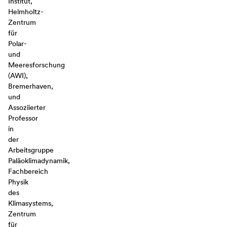
Institut,
Helmholtz-
Zentrum
für
Polar-
und
Meeresforschung
(AWI),
Bremerhaven,
und
Assoziierter
Professor
in
der
Arbeitsgruppe
Paläoklimadynamik,
Fachbereich
Physik
des
Klimasystems,
Zentrum
für