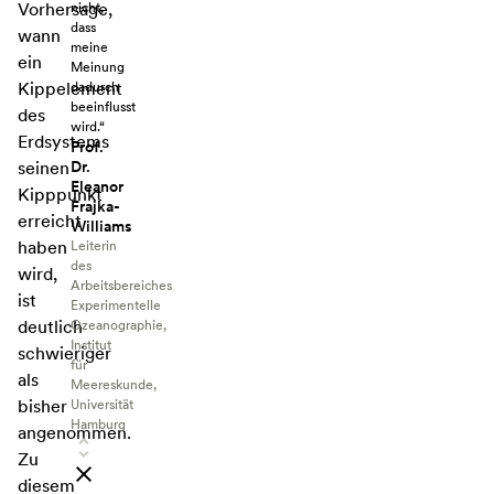
Vorhersage,
nicht,
dass
wann
meine
ein
Meinung
Kippelement
dadurch
beeinflusst
des
wird.“
Erdsystems
Prof.
Dr.
seinen
Eleanor
Kipppunkt
Frajka-
erreicht
Williams
haben
Leiterin
des
wird,
Arbeitsbereiches
ist
Experimentelle
deutlich
Ozeanographie,
Institut
schwieriger
für
als
Meereskunde,
bisher
Universität
Hamburg
angenommen.
Zu
diesem