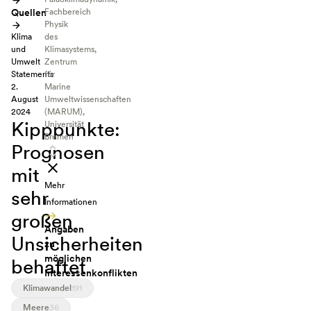
Quellen
Fachbereich
Physik
Klima
des
und
Klimasystems,
Umwelt
Zentrum
Statements
für
2.
Marine
August
Umweltwissenschaften
2024
(MARUM),
Kipppunkte:
Universität
Bremen
Prognosen
mit
Mehr
sehr
Informationen
großen
Angaben
Unsicherheiten
zu
möglichen
behaftet
Interessenkonflikten
„Ich
Klimawandel
191
habe
Meere
36