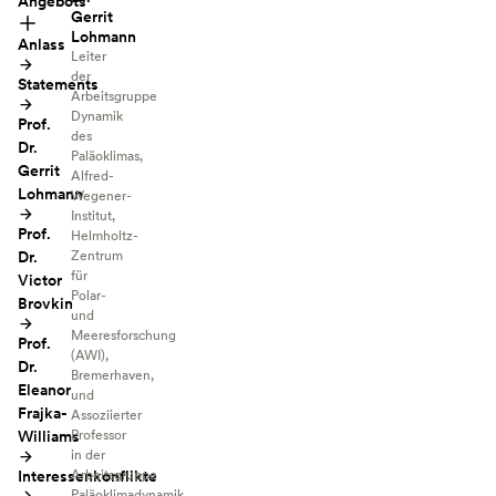
Angebots
Gerrit
Lohmann
Anlass
Leiter
der
Statements
Arbeitsgruppe
Dynamik
Prof.
des
Dr.
Paläoklimas,
Gerrit
Alfred-
Lohmann
Wegener-
Institut,
Prof.
Helmholtz-
Dr.
Zentrum
für
Victor
Polar-
Brovkin
und
Meeresforschung
Prof.
(AWI),
Dr.
Bremerhaven,
Eleanor
und
Frajka-
Assoziierter
Williams
Professor
in der
Interessenkonflikte
Arbeitsgruppe
Paläoklimadynamik,