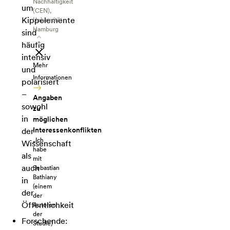
Nachhaltigkeit
um
(CEN),
Kippelemente
Universität
Hamburg
sind
häufig
intensiv
Mehr
und
Informationen
polarisiert
–
Angaben
sowohl
zu
in
möglichen
Interessenkonflikten
der
„Ich
Wissenschaft
habe
als
mit
auch
Sebastian
Bathiany
in
(einem
der
der
Öffentlichkeit
Autoren
der
Forschende:
Studie)