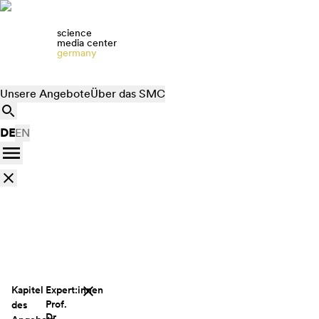
science
media center
germany
Unsere Angebote
Über das SMC
DE
EN
Kapitel
Expert:innen
Prof.
des
Dr.