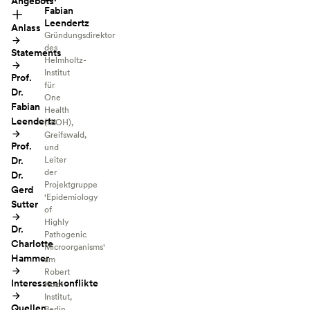
Angebots
Fabian
Leendertz
Anlass
Gründungsdirektor
des
Statements
Helmholtz-
Institut
Prof.
für
Dr.
One
Fabian
Health
Leendertz
(HIOH),
Greifswald,
Prof.
und
Dr.
Leiter
der
Dr.
Projektgruppe
Gerd
'Epidemiology
Sutter
of
Highly
Dr.
Pathogenic
Charlotte
Microorganisms'
Hammer
am
Robert
Interessenkonflikte
Koch-
Institut,
Quellen
Berlin