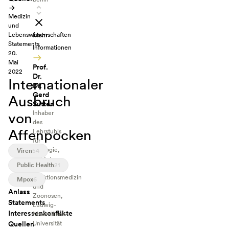
Medizin
und
Lebenswissenschaften
Mehr
Statements
Informationen
20.
Mai
Prof.
2022
Dr.
Internationaler
Dr.
Gerd
Ausbruch
Sutter
von
Inhaber
des
Affenpocken
Lehrstuhls
für
Virologie,
Viren
54
Institut
Public Health
21
für
Infektionsmedizin
Mpox
6
und
Anlass
Zoonosen,
Statements
Ludwig-
Interessenkonflikte
Maximilians-
Quellen
Universität