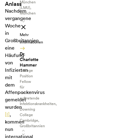
München
Anlass
(LMU),
Nachdem
München
vergangene
Woche
in
Mehr
Großbritannien
Informationen
eine
Dr.
Häufung
Charlotte
von
Hammer
Infizierten
College
Position
mit
Fellow
dem
für
Affenpockenvirus
neu
auftretende
gemeldet
Infektionskrankheiten,
wurden
Downing
[
I
]
,
College
Cambridge,
kommen
Großbritannien
nun
international