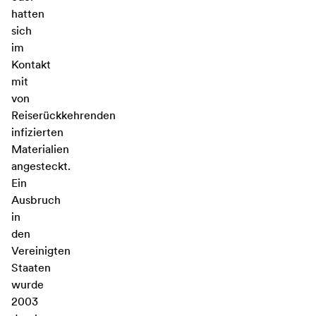
hatten
sich
im
Kontakt
mit
von
Reiserückkehrenden
infizierten
Materialien
angesteckt.
Ein
Ausbruch
in
den
Vereinigten
Staaten
wurde
2003