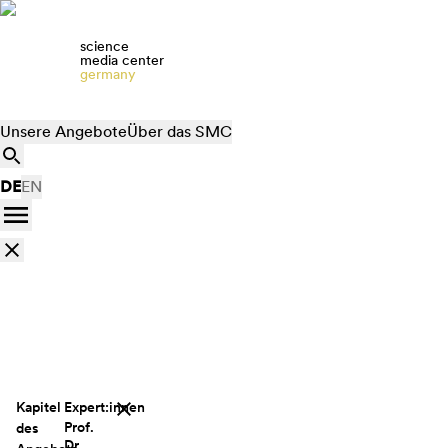
science
media center
germany
Unsere Angebote
Über das SMC
DE
EN
Kapitel
Expert:innen
Prof.
des
Dr.