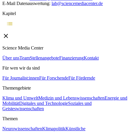
E-Mail Datenauswertung:
lab@sciencemediacenter.de
Kapitel
Science Media Center
Über uns
Team
Stellenangebote
Finanzierung
Kontakt
Für wen wir da sind
Für Journalist:innen
Für Forschende
Für Fördernde
Themengebiete
Klima und Umwelt
Medizin und Lebenswissenschaften
Energie und
Mobilität
Digitales und Technologie
Soziales und
Geisteswissenschaften
Themen
Neurowissenschaften
Klimapolitik
Künstliche