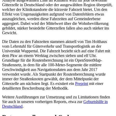
Analyse ausgewählten Liste an Kliniken wird für jede bewohnte
Gitterzelle in Deutschland oder der ausgewählten Region überprüft,
welcher der Klinikstandorte die kürzeste Fahrzeit bietet. Um den
Effekt von Ungenauigkeiten aufgrund von Datenfehlern etwas
auszugleichen, werden diese Fahrzeiten auf Gemeindeebene
aggregiert. Dabei wird der Mittelwert über die Wohnbevölkerung
gebildet, stärker besiedelte Gitterzellen fallen also auch stärker ins
Gewicht.
Die Daten zu den Fahrzeiten stammen aktuell von Tim Holthaus
vom Lehrstuhl für Güterverkehr und Transportlogistik an der
Universität Wuppertal. Die Fahrzeit bezieht sich auf eine Fahrt mit
dem Pkw an einem Werktag zwischen sieben und elf Uhr.
Grundlage für die Routenberechnung ist ein OpenStreetMap-
Straßennetz, in dem für alle 100-Meter-Segmente die mittlere
Geschwindigkeit aus Navigationsdaten aus dem Jahr 2017
verwendet wurde. Als Startpunkt der Routenberechnung wurde
immer der Straßenknoten gewählt, der dem Mittelpunkt der
Gitterzelle am nächsten liegt. Es existiert ein
Preprint
mit einer
detaillierten Beschreibung der Methodik.
Weitere Ausführungen zur Umsetzung und zu Limitationen finden
Sie auch in unseren vorherigen Reports, etwa zur
Geburtshilfe in
Deutschland
.