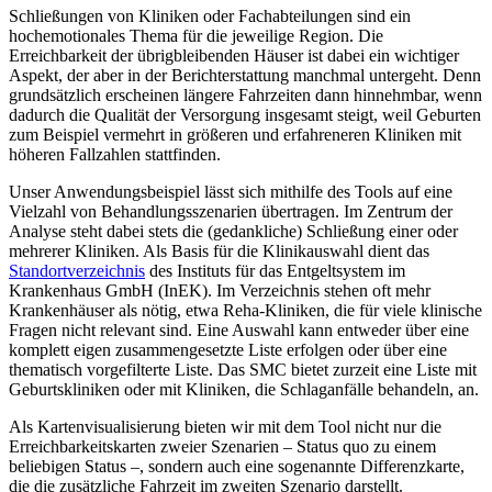
Schließungen von Kliniken oder Fachabteilungen sind ein
hochemotionales Thema für die jeweilige Region. Die
Erreichbarkeit der übrigbleibenden Häuser ist dabei ein wichtiger
Aspekt, der aber in der Berichterstattung manchmal untergeht. Denn
grundsätzlich erscheinen längere Fahrzeiten dann hinnehmbar, wenn
dadurch die Qualität der Versorgung insgesamt steigt, weil Geburten
zum Beispiel vermehrt in größeren und erfahreneren Kliniken mit
höheren Fallzahlen stattfinden.
Unser Anwendungsbeispiel lässt sich mithilfe des Tools auf eine
Vielzahl von Behandlungsszenarien übertragen. Im Zentrum der
Analyse steht dabei stets die (gedankliche) Schließung einer oder
mehrerer Kliniken. Als Basis für die Klinikauswahl dient das
Standortverzeichnis
des Instituts für das Entgeltsystem im
Krankenhaus GmbH (InEK). Im Verzeichnis stehen oft mehr
Krankenhäuser als nötig, etwa Reha-Kliniken, die für viele klinische
Fragen nicht relevant sind. Eine Auswahl kann entweder über eine
komplett eigen zusammengesetzte Liste erfolgen oder über eine
thematisch vorgefilterte Liste. Das SMC bietet zurzeit eine Liste mit
Geburtskliniken oder mit Kliniken, die Schlaganfälle behandeln, an.
Als Kartenvisualisierung bieten wir mit dem Tool nicht nur die
Erreichbarkeitskarten zweier Szenarien – Status quo zu einem
beliebigen Status –, sondern auch eine sogenannte Differenzkarte,
die die zusätzliche Fahrzeit im zweiten Szenario darstellt.