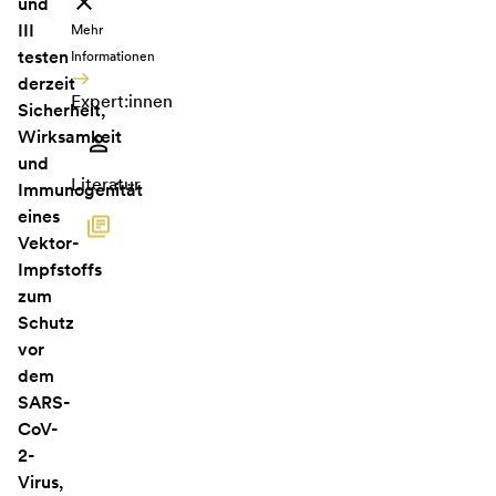
und
III
Mehr
testen
Informationen
derzeit
Expert:innen
Sicherheit,
Wirksamkeit
und
Literatur
Immunogenität
eines
Vektor-
Impfstoffs
zum
Schutz
vor
dem
SARS-
CoV-
2-
Virus,