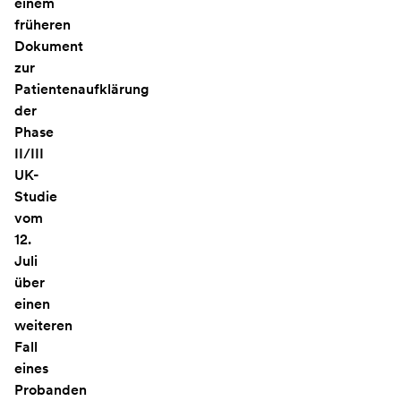
einem
früheren
Dokument
zur
Patientenaufklärung
der
Phase
II/III
UK-
Studie
vom
12.
Juli
über
einen
weiteren
Fall
eines
Probanden