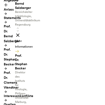
Angebots
Bernd
Salzberger
Anlass
Bereichsleiter
Infektiologie,
Statements
Universitätsklinikum
Regensburg
Prof.
Dr.
Bernd
Salzberger
Mehr
Informationen
Prof.
Dr.
Prof.
Stephan
Dr.
Stephan
Becker
Becker
Prof.
Direktor
des
Dr.
Instituts
Clemens
für
Wendtner
Virologie,
Philipps-
Interessenkonflikte
Universität
Marburg,
Quellen