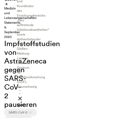
und
Koordinator
Medizin
des
und
Forschungsbereichs
Lebenswissenschaften
„Neu
Statements
auftretende
9.
Infektionskrankheiten“
September
sowie
2020
stellvertretender
Impfstoffstudien
Standortsprecher
Gießen-
von
Marburg-
AstraZeneca
Langen,
Deutsches
gegen
Zentrum
für
SARS-
Infektionsforschung
(DZIF),
CoV-
Braunschweig
2
pausieren
Mehr
Informationen
SARS-CoV-2
207