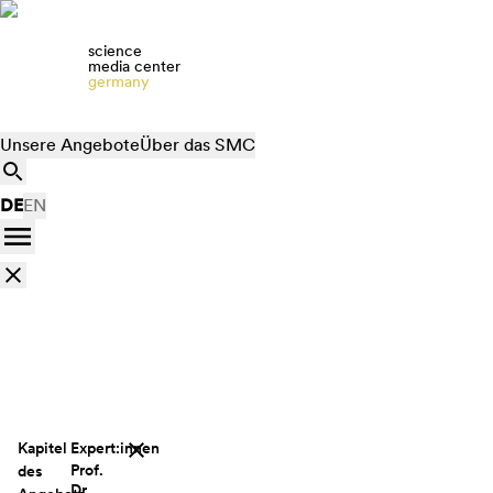
science
media center
germany
Unsere Angebote
Über das SMC
DE
EN
Kapitel
Expert:innen
Prof.
des
Dr.