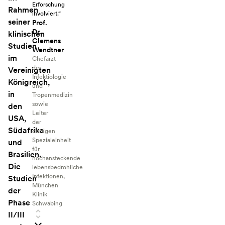
Erforschung
Rahmen
involviert.“
seiner
Prof.
Dr.
klinischen
Clemens
Studien
Wendtner
im
Chefarzt
der
Vereinigten
Infektiologie
Königreich,
und
in
Tropenmedizin
sowie
den
Leiter
USA,
der
Südafrika
dortigen
Spezialeinheit
und
für
Brasilien.
hochansteckende
Die
lebensbedrohliche
Infektionen,
Studien
München
der
Klinik
Phase
Schwabing
II/III