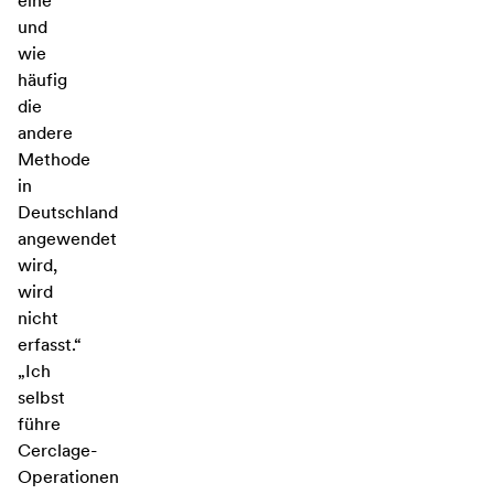
eine
und
wie
häufig
die
andere
Methode
in
Deutschland
angewendet
wird,
wird
nicht
erfasst.“
„Ich
selbst
führe
Cerclage-
Operationen