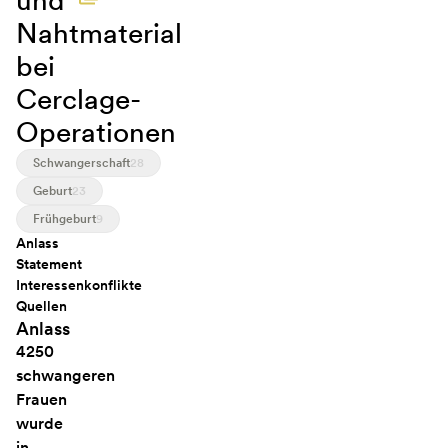
und
Nahtmaterial
bei
Cerclage-
Operationen
Schwangerschaft
28
Geburt
23
Frühgeburt
9
Anlass
Statement
Interessenkonflikte
Quellen
Anlass
4250
schwangeren
Frauen
wurde
in