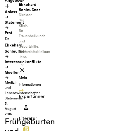
Angebots
Ekkehard
Schleußner
Anlass
Direktor
der
Statement
Klinik
für
Prof.
Frauenheilkunde
Dr.
und
Ekkehard
Geburtshilfe,
Schleußner
Universitätsklinikum
Jena
Interessenkonflikte
Quellen
Mehr
Medizin
Informationen
und
Lebenswissenschaften
Expert:innen
Statements
3.
August
2016
Literatur
Frühgeburten