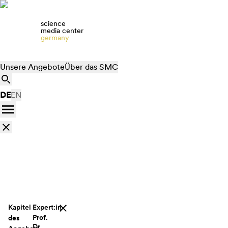
science
media center
germany
Unsere Angebote
Über das SMC
DE
EN
Kapitel
Expert:in
Prof.
des
Dr.