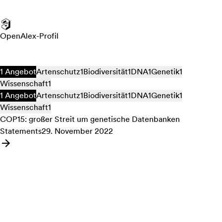
OpenAlex-Profil
1 Angebot
Artenschutz
1
Biodiversität
1
DNA
1
Genetik
1
Wissenschaft
1
1 Angebot
Artenschutz
1
Biodiversität
1
DNA
1
Genetik
1
Wissenschaft
1
COP15: großer Streit um genetische Datenbanken
Statements
29. November 2022
Angebot: COP15: großer Streit um genetische Datenbanken