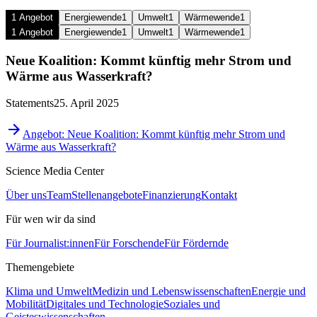
1 Angebot
Energiewende
1
Umwelt
1
Wärmewende
1
1 Angebot
Energiewende
1
Umwelt
1
Wärmewende
1
Neue Koalition: Kommt künftig mehr Strom und
Wärme aus Wasserkraft?
Statements
25. April 2025
Angebot: Neue Koalition: Kommt künftig mehr Strom und
Wärme aus Wasserkraft?
Science Media Center
Über uns
Team
Stellenangebote
Finanzierung
Kontakt
Für wen wir da sind
Für Journalist:innen
Für Forschende
Für Fördernde
Themengebiete
Klima und Umwelt
Medizin und Lebenswissenschaften
Energie und
Mobilität
Digitales und Technologie
Soziales und
Geisteswissenschaften