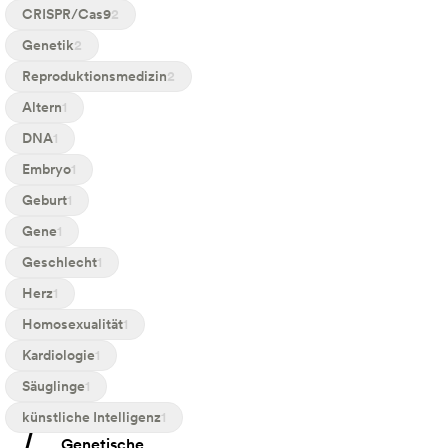
CRISPR/Cas9
2
Genetik
2
Reproduktionsmedizin
2
Altern
1
DNA
1
Embryo
1
Geburt
1
Gene
1
Geschlecht
1
Herz
1
Homosexualität
1
Kardiologie
1
Säuglinge
1
künstliche Intelligenz
1
Angebot: Genetische Veränderung von menschlichen Embryo
Genetische