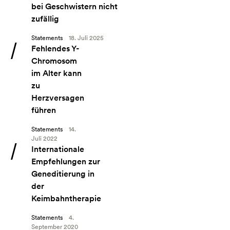
bei Geschwistern nicht
zufällig
Statements
18. Juli 2025
Angebot: Fehlendes Y-Chromosom im Alter kann zu Herzvers
Fehlendes Y-
Chromosom
im Alter kann
zu
Herzversagen
führen
Statements
14.
Juli 2022
Angebot: Internationale Empfehlungen zur Geneditierung in
Internationale
Empfehlungen zur
Geneditierung in
der
Keimbahntherapie
Statements
4.
September 2020