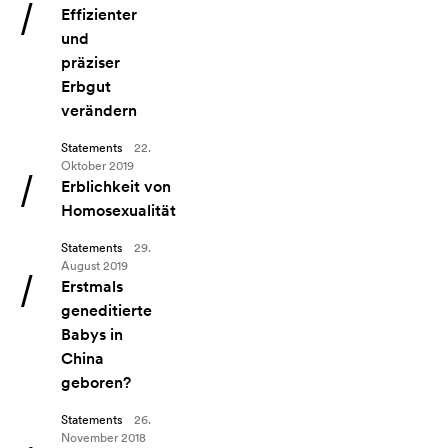
Angebot: Effizienter und präziser Erbgut verändern
Effizienter
und
präziser
Erbgut
verändern
Statements
22.
Oktober 2019
Angebot: Erblichkeit von Homosexualität
Erblichkeit von
Homosexualität
Statements
29.
August 2019
Angebot: Erstmals geneditierte Babys in China geboren?
Erstmals
geneditierte
Babys in
China
geboren?
Statements
26.
November 2018