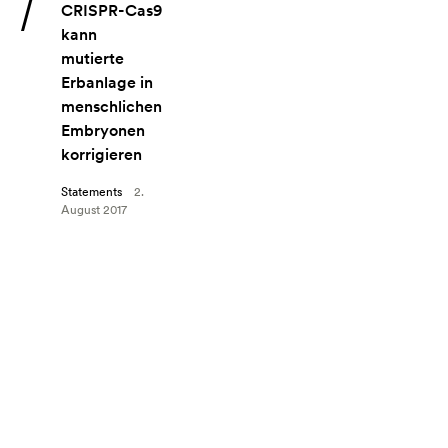
Angebot: CRISPR-Cas9 kann mutierte Erbanlage in menschli
CRISPR-Cas9
kann
mutierte
Erbanlage in
menschlichen
Embryonen
korrigieren
Statements
2.
August 2017