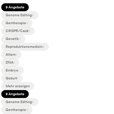
9 Angebote
Genome Editing
5
Gentherapie
4
CRISPR/Cas9
2
Genetik
2
Reproduktionsmedizin
2
Altern
1
DNA
1
Embryo
1
Geburt
1
Mehr anzeigen
9 Angebote
Genome Editing
5
Gentherapie
4