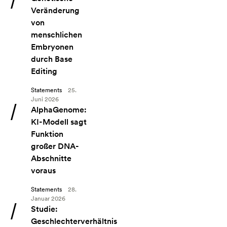
Veränderung
von
menschlichen
Embryonen
durch Base
Editing
Statements
25.
Juni 2026
Angebot: AlphaGenome: KI-Modell sagt Funktion großer DNA
AlphaGenome:
KI-Modell sagt
Funktion
großer DNA-
Abschnitte
voraus
Statements
28.
Januar 2026
Angebot: Studie: Geschlechterverhältnis bei Geschwistern nic
Studie:
Geschlechterverhältnis