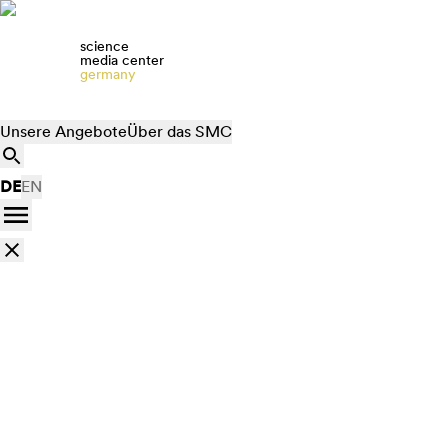
science
media center
germany
Unsere Angebote
Über das SMC
DE
EN