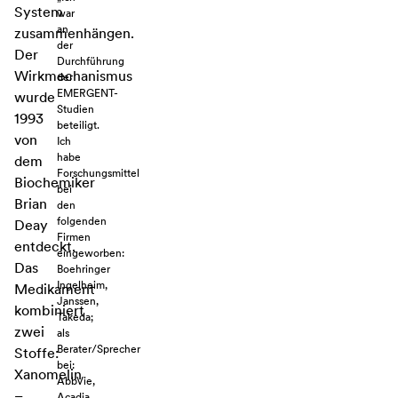
System
war
an
zusammenhängen.
der
Der
Durchführung
Wirkmechanismus
der
EMERGENT-
wurde
Studien
1993
beteiligt.
von
Ich
habe
dem
Forschungsmittel
Biochemiker
bei
Brian
den
folgenden
Deay
Firmen
entdeckt.
eingeworben:
Das
Boehringer
Ingelheim,
Medikament
Janssen,
kombiniert
Takeda;
zwei
als
Berater/Sprecher
Stoffe:
bei:
Xanomelin
AbbVie,
–
Acadia,