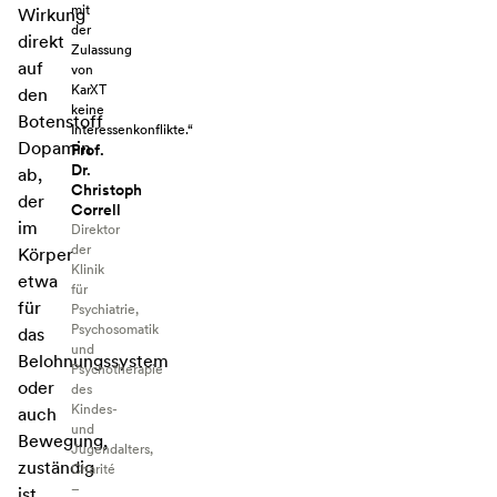
mit
Wirkung
der
direkt
Zulassung
auf
von
KarXT
den
keine
Botenstoff
Interessenkonflikte.“
Dopamin
Prof.
Dr.
ab,
Christoph
der
Correll
im
Direktor
der
Körper
Klinik
etwa
für
für
Psychiatrie,
Psychosomatik
das
und
Belohnungssystem
Psychotherapie
oder
des
Kindes-
auch
und
Bewegung,
Jugendalters,
zuständig
Charité
–
ist.