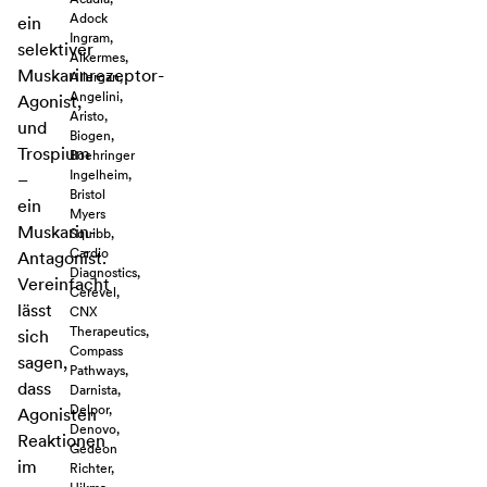
Adock
ein
Ingram,
selektiver
Alkermes,
Muskarinrezeptor-
Allergan,
Angelini,
Agonist,
Aristo,
und
Biogen,
Trospium
Boehringer
Ingelheim,
–
Bristol
ein
Myers
Muskarin-
Squibb,
Cardio
Antagonist.
Diagnostics,
Vereinfacht
Cerevel,
lässt
CNX
Therapeutics,
sich
Compass
sagen,
Pathways,
dass
Darnista,
Delpor,
Agonisten
Denovo,
Reaktionen
Gedeon
im
Richter,