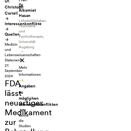
Dr.
Dr.
Christoph
Alkomiet
Correll
Hasan
Lehrstuhlinhaber,
Interessenkonflikte
Psychiatrie
und
Quellen
Psychotherapie,
Universität
Medizin
Augsburg
und
Lebenswissenschaften
Statements
27.
Mehr
September
Informationen
2024
FDA
Angaben
lässt
zu
möglichen
neuartiges
Interessenkonflikten
Medikament
„Ich
kenne
zur
die
Studien