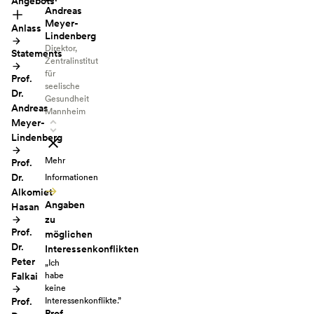
Angebots
Andreas
Meyer-
Anlass
Lindenberg
Direktor,
Statements
Zentralinstitut
für
Prof.
seelische
Dr.
Gesundheit
Andreas
Mannheim
Meyer-
Lindenberg
Mehr
Prof.
Dr.
Informationen
Alkomiet
Angaben
Hasan
zu
Prof.
möglichen
Dr.
Interessenkonflikten
Peter
„Ich
Falkai
habe
keine
Prof.
Interessenkonflikte.”
Prof.