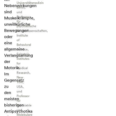
Universitätsmedizin
Nebenwirkungen
Berlin,
sind
und
Professor
Muskelkrämpfe,
für
unwillkürliche
psychiatrische
Bewegungen
Neurowissenschaften,
Institute
oder
of
eine
Behavioral
allgemeine
Science,
Feinstein
Verlangsamung
Institutes
der
for
Motorik.
Medical
Research,
Im
New
Gegensatz
York,
zu
USA,
und
den
Professor
meisten
für
bisherigen
Psychiatrie
und
Antipsychotika
Molekulare