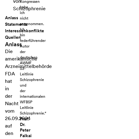
von
Kongressen
habe
Schizophrenie
ich
Anlass
nicht
angenommen.
Statements
Ich
Interessenkonflikte
bin
Quellen
federführender
Anlass
Autor
Die
der
deutschen
amerikanische
AWMF
Arzneimittelbehörde
S3-
FDA
Leitlinie
Schizophrenie
hat
und
in
der
der
internationalen
WFBSP
Nacht
Leitlinie
vom
Schizophrenie.“
26.09.2024
Prof.
Dr.
auf
Peter
den
Falkai