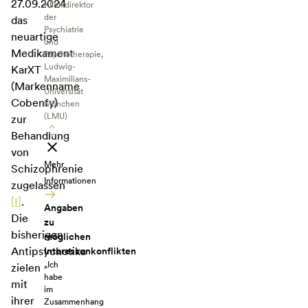
27.09.2024
Klinkidirektor
der
das
Psychiatrie
neuartige
und
Medikament
Psychotherapie,
Ludwig-
KarXT
Maximilians-
(Markenname
Universität
Cobenfy)
München
(LMU)
zur
Behandlung
von
Mehr
Schizophrenie
Informationen
zugelassen
[
I
]
.
Angaben
Die
zu
bisherigen
möglichen
Antipsychotika
Interessenkonflikten
„Ich
zielen
habe
mit
im
ihrer
Zusammenhang