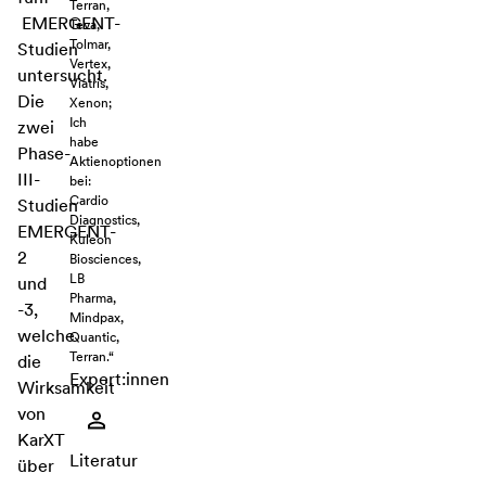
Terran,
EMERGENT-
Teva,
Tolmar,
Studien
Vertex,
untersucht.
Viatris,
Die
Xenon;
Ich
zwei
habe
Phase-
Aktienoptionen
III-
bei:
Cardio
Studien
Diagnostics,
EMERGENT-
Kuleon
2
Biosciences,
LB
und
Pharma,
-3,
Mindpax,
welche
Quantic,
Terran.“
die
Expert:innen
Wirksamkeit
von
KarXT
Literatur
über