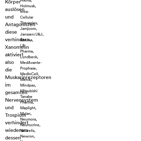
Hikma,
Körper
Holmusk,
auslösen
Intra-
und
Cellular
Therapies,
Antagonisten
Jamjoom,
diese
Janssen/J&J,
verhindern.
Karuna,
LB
Xanomelin
Pharma,
aktiviert
Lundbeck,
also
MedAvante-
Prophase,
die
MedInCell,
Muskarinrezeptoren
Merck,
im
Mindpax,
Mitsubishi
gesamten
Tanabe
Nervensystem
Pharma,
und
Maplight,
Mylan,
Trospium
Neumora,
verhindert
Neurocrine,
wiederum
Neurelis,
Newron,
dessen