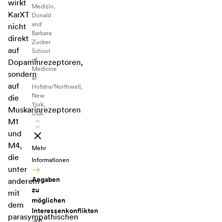
wirkt
Medizin,
KarXT
Donald
and
nicht
Barbara
direkt
Zucker
auf
School
of
Dopaminrezeptoren,
Medicine
sondern
at
auf
Hofstra/Northwell,
New
die
York,
Muskarinrezeptoren
USA
M1
und
M4,
Mehr
die
Informationen
unter
Angaben
anderem
zu
mit
möglichen
dem
Interessenkonflikten
parasympathischen
„Ich