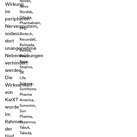
Noven,
Wirkung
Novo
im
Nordisk,
Otsuka,
peripheren
Pharmabrain,
Nervensystem,
PPD
sodass
Biotech,
Recordati,
dort
Relmada,
unangenehme
Reviva,
Nebenwirkungen
Rovi,
Sage,
verhindert
Seqirus,
werden.
SK
Die
Life
Science,
Wirksamkeit
Sumitomo
von
Pharma
KarXT
America,
Sunovion,
wurde
Sun
im
Pharma,
Rahmen
Supernus,
Tabuk,
der
Takeda,
fünf