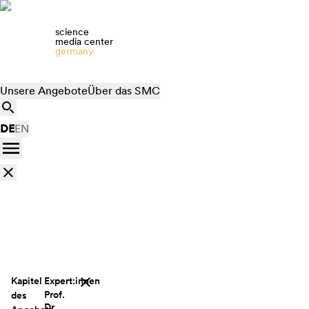
science
media center
germany
Unsere Angebote
Über das SMC
DE
EN
Kapitel
Expert:innen
Prof.
des
Dr.