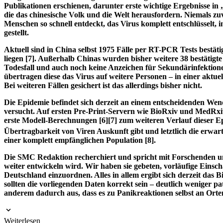
Publikationen erschienen, darunter erste wichtige Ergebnisse 
die das chinesische Volk und die Welt herausfordern. Niemals z
Menschen so schnell entdeckt, das Virus komplett entschlüsselt,
gestellt.
Aktuell sind in China selbst 1975 Fälle per RT-PCR Tests bestä
liegen
[
7
]
. Außerhalb Chinas wurden bisher weitere 38 bestätigte 
Todesfall und auch noch keine Anzeichen für Sekundärinfektione
übertragen diese das Virus auf weitere Personen – in einer aktue
Bei weiteren Fällen gesichert ist das allerdings bisher nicht.
Die Epidemie befindet sich derzeit an einem entscheidenden Wen
versucht. Auf ersten Pre-Print-Servern wie BioRxiv und MedRxi
erste Modell-Berechnungen
[
6
]
[
7
]
zum weiteren Verlauf dieser Ep
Übertragbarkeit von Viren Auskunft gibt und letztlich die erwar
einer komplett empfänglichen Population
[
8
]
.
Die SMC Redaktion recherchiert und spricht mit Forschenden und
weiter entwickeln wird. Wir haben sie gebeten, vorläufige Ein
Deutschland einzuordnen. Alles in allem ergibt sich derzeit das B
sollten die vorliegenden Daten korrekt sein – deutlich weniger
anderem dadurch aus, dass es zu Panikreaktionen selbst an Orten
Weiterlesen