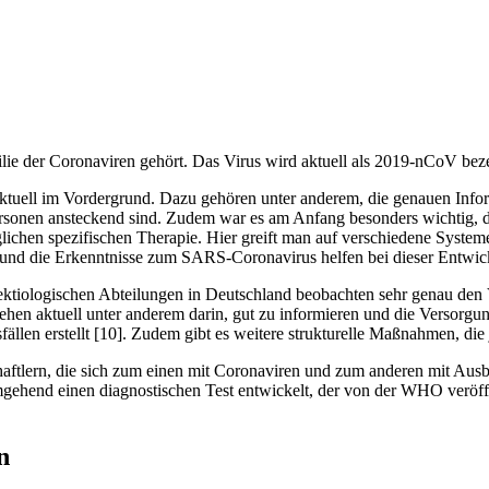
milie der Coronaviren gehört. Das Virus wird aktuell als 2019-nCoV be
 aktuell im Vordergrund. Dazu gehören unter anderem, die genauen Inf
ersonen ansteckend sind. Zudem war es am Anfang besonders wichtig, da
ichen spezifischen Therapie. Hier greift man auf verschiedene Systeme
 und die Erkenntnisse zum SARS-Coronavirus helfen bei dieser Entwic
ektiologischen Abteilungen in Deutschland beobachten sehr genau den 
hen aktuell unter anderem darin, gut zu informieren und die Versorgu
ällen erstellt
[
10
]
. Zudem gibt es weitere strukturelle Maßnahmen, die
aftlern, die sich zum einen mit Coronaviren und zum anderen mit Aus
gehend einen diagnostischen Test entwickelt, der von der WHO veröffen
n