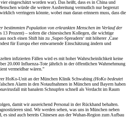
ier eingeschätzt worden war). Das heißt, dass es in China und
 Menschen würde die weitere Ausbreitung vermutlich nur begrenzt
 wirklich verringern könnte, wobei man daran erinnern muss, dass die
einer bestimmten Population von erkrankten Menschen im Verlauf der
13 Prozent) – sofern die chinesischen Kollegen, die wichtige
haus noch einen Shift hin zu ‚Super-Spreadern‘ mit höherer ‚Case
mindest für Europa eher entwarnende Einschätzung ändern und
elten infizierten Fällen wird es mit hoher Wahrscheinlichkeit keine
über 20.000 Influenza-Tote jährlich in der öffentlichen Wahrnehmung
zient vermeidbar wären.”
nserer HoKo-Unit an der München Klinik Schwabing
(HoKo bedeutet
ent falschen Alarm in den Notaufnahmen in München und Bayern haben
ronavirusfall mit banalem Schnupfen schnell als Verdacht im Raum
olgen, damit wir ausreichend Personal in der Rückhand behalten.
diagnostizieren sind. Wir werden sehen, was uns in München neben
d, es sind auch bereits Chinesen aus der Wuhan-Region zum Aufbau