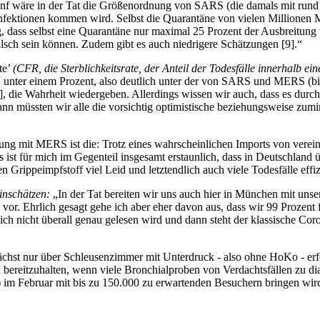
nf wäre in der Tat die Größenordnung von SARS (die damals mit rund v
 Infektionen kommen wird. Selbst die Quarantäne von vielen Millionen
g, dass selbst eine Quarantäne nur maximal 25 Prozent der Ausbreitung
lsch sein können. Zudem gibt es auch niedrigere Schätzungen
[
9
]
.“
te’
(CFR, die Sterblichkeitsrate, der Anteil der Todesfälle innerhalb 
nter einem Prozent, also deutlich unter der von SARS und MERS (bis 
]
, die Wahrheit wiedergeben. Allerdings wissen wir auch, dass es durc
Dann müssten wir alle die vorsichtig optimistische beziehungsweise zu
ung mit MERS ist die: Trotz eines wahrscheinlichen Imports von vereinz
st für mich im Gegenteil insgesamt erstaunlich, dass in Deutschland 
 Grippeimpfstoff viel Leid und letztendlich auch viele Todesfälle effi
einschätzen:
„In der Tat bereiten wir uns auch hier in München mit u
l vor. Ehrlich gesagt gehe ich aber eher davon aus, dass wir 99 Proz
ich nicht überall genau gelesen wird und dann steht der klassische Co
nächst nur über Schleusenzimmer mit Unterdruck - also ohne HoKo - erf
n bereitzuhalten, wenn viele Bronchialproben von Verdachtsfällen zu 
im Februar mit bis zu 150.000 zu erwartenden Besuchern bringen wir