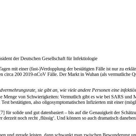
sident der Deutschen Gesellschaft für Infektiologie
agen mit einer (fast-)Verdopplung der bestätigten Fälle ist nur zu er
en circa 200 2019-nCoV Fälle. Der Markt in Wuhan (als vermutliche Que
vermehrungsrate, sie gibt an, wie viele andere Personen eine infektiös
ne Menge von Schwierigkeiten: Vermutlich gibt es wie bei SARS und M
st bestätigten, also oligosymptomatischen Infizierten mit einer (mögl
[
7
]
für solide und gut datenbasiert – bis auf die Genauigkeit der Schät
er derzeit noch recht ‚flüssig‘. Und können so auch dramatisch danebe
ben und gerade leisten, dann schwankt man zwischen Bewunderung und M