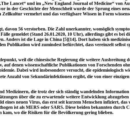
in „The Lancet“ und im „New England Journal of Medicine“ von A
uvor in der Geschichte der Menschheit wurde der Sprung eines ne
 in Zellkultur vermehrt und das verfügbare Wissen in Form wissens
tigt, davon 56 verstorben. Die Zahl unerkannter, womöglich sympt
Fälle gemeldet (Stand 26.01.2020, 10 Uhr), allerdings gibt es bei 
n. Anders ist die Lage in China
[
5
]
[
14
]
. Dort haben sich medizinis
llen Publikation wird zumindest befürchtet, dass vereinzelt selbs
depunkt, weil die chinesische Regierung die weitere Ausbreitung
v, auf denen wissenschaftliche Publikationen von Forschenden oh
idemie. Dabei wird insbesondere versucht, die epidemiologisch w
tete Anzahl von Sekundärinfektionen ergibt, die von einer einzige
 Medizinern, die trotz der sich ständig wandelnden Information p
schätzungen über die zu erwartende weitere Entwicklung abzugebe
ild eines neuen Virus, das erst seit kurzem Menschen infiziert, da
 pathogen ist als MERS oder SARS. Diese beiden bekannten durch C
 kam, wo die Risiken für die Bevölkerung gering blieben.