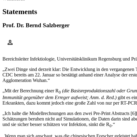
Statements
Prof. Dr. Bernd Salzberger
Bereichsleiter Infektiologie, Universitätsklinikum Regensburg und Prä
„Zwei Dinge sind derzeit klar: Die Entwicklung in den vergangenen T
CDC bereits am 22. Januar so bestätigt anhand einer Analyse der erst
Agglomeration Wuhan.“
„Mit der Berechnung einer R
(die Basisreproduktionszahl oder Grund
0
Immunität gegenüber dem Erreger aufweist; Anm. d. Red.)
gibt es ei
Erkrankten, dazu kommt jedoch eine große Zahl von nur per RT-PCR Te
„Ich halte die Modellrechnungen aus den zwei Pre-Print Abstracts
[
6
]
Schätzungen beruhen nicht auf Simulationen, die Daten darin sind ab
und sie sicher besser schützen vor Infektion, sinkt die R
.“
0
„Wenn man sich anschaut, was die chinesischen Forscher geleistet ha