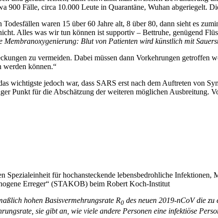
wa 900 Fälle, circa 10.000 Leute in Quarantäne, Wuhan abgeriegelt. Die
Todesfällen waren 15 über 60 Jahre alt, 8 über 80, dann sieht es zumin
s nicht. Alles was wir tun können ist supportiv – Bettruhe, genügend Fl
e Membranoxygenierung: Blut von Patienten wird künstlich mit Sauersto
steckungen zu vermeiden. Dabei müssen dann Vorkehrungen getroffen w
en werden können.“
 das wichtigste jedoch war, dass SARS erst nach dem Auftreten von Sy
tiger Punkt für die Abschätzung der weiteren möglichen Ausbreitung. 
gen Spezialeinheit für hochansteckende lebensbedrohliche Infektionen,
hogene Erreger“ (STAKOB) beim Robert Koch-Institut
maßlich hohen Basisvermehrungsrate R
des neuen 2019-nCoV die zu e
0
ngsrate, sie gibt an, wie viele andere Personen eine infektiöse Person