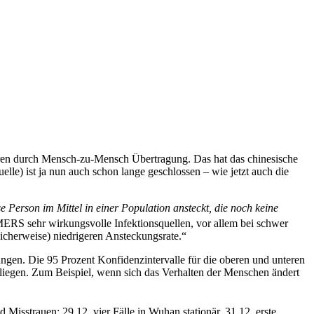
klären durch Mensch-zu-Mensch Übertragung. Das hat das chinesische
lle) ist ja nun auch schon lange geschlossen – wie jetzt auch die
e Person im Mittel in einer Population ansteckt, die noch keine
ERS sehr wirkungsvolle Infektionsquellen, vor allem bei schwer
icherweise) niedrigeren Ansteckungsrate.“
zungen. Die 95 Prozent Konfidenzintervalle für die oberen und unteren
nliegen. Zum Beispiel, wenn sich das Verhalten der Menschen ändert
isstrauen: 29.12. vier Fälle in Wuhan stationär, 31.12. erste