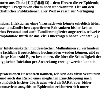
utoren aus China
[
1
]
[
2
]
[
3
]
[
4
]
[
13
]
– dem Herzen dieser Epidemie,
uartigen Erregers von einem noch unbekannten Tier auf den
chaftlicher Publikationen aller Welt so rasch zur Verfügung
omloser Infektionen ohne Virusnachweis könnte erheblich höher
diesen ausländischen exportierten Erkrankten bisher keinen
ches Personal und auch Familienmitglieder angesteckt, teilweise
t symptomlose Infizierte das Virus übertragen haben könnten
[
2
]
.
 der Infektionsketten mit drastischen Maßnahmen zu verhindern
ne fachliche Begutachtung hochgeladen werden können, gibt es
ichtige Kennzahl R
zu bestimmen, die über die Schnelligkeit der
0
n typischen Infektion per Ansteckung erzeugt werden kann in
rofessionell einschätzen können, wie sich das Virus vermutlich
n und auch das Risiko einer möglichen Einschleppung nach
s womöglich leichter übertragen wird als SARS, aber bisher –
oronaviren ausgelösten Epidemien zeichneten sich unter