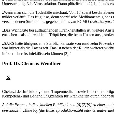
Untersuchung, 3.1. Virusisolation. Dann plötzlich am 22.1. abends et
„Wenn man sich die Todesfälle anschaut: Von 17 zuerst beschriebenen 
milder verläuft. Das ist gut so, denn spezifische Medikamente gibt e
verschiedenen Stufen – bis gegebenenfalls zur ECMO
(extrakorporal
„Das Wichtigste bei auftauchenden Krankheitsfällen ist, weitere An
entstehen – also durch kleine Tröpfchen, die beim Husten ausgestoß
„SARS hatte übrigens eine Sterblichkeitsrate von rund zehn Prozent,
war kürzer als die Latenzzeit. Das ist neben der R
ein weiterer wich
0
Infizierte bereits infektiös sein können
[
2
]
.“
Prof. Dr. Clemens Wendtner
Chefarzt der Infektiologie und Tropenmedizin sowie Leiter der dorti
Kompetenz- und Behandlungszentren für Krankheiten durch hochpat
Auf die Frage, ob die aktuellen Publikationen
[
6
]
[
7
]
[
9
]
zu einer mut
einschätzen:
„Eine R
(die Basisreproduktionszahl oder Grundvermehru
0