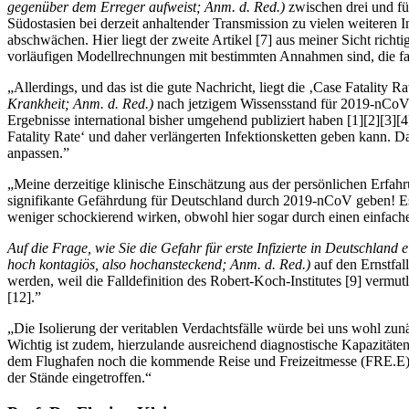
gegenüber dem Erreger aufweist; Anm. d. Red.)
zwischen drei und fü
Südostasien bei derzeit anhaltender Transmission zu vielen weiteren
abschwächen. Hier liegt der zweite Artikel
[
7
]
aus meiner Sicht richti
vorläufigen Modellrechnungen mit bestimmten Annahmen sind, die fa
„Allerdings, und das ist die gute Nachricht, liegt die ‚Case Fatality Ra
Krankheit; Anm. d. Red.)
nach jetzigem Wissensstand für 2019-nCoV u
Ergebnisse international bisher umgehend publiziert haben
[
1
]
[
2
]
[
3
]
[
4
Fatality Rate‘ und daher verlängerten Infektionsketten geben kann. 
anpassen.”
„Meine derzeitige klinische Einschätzung aus der persönlichen Erfahr
signifikante Gefährdung für Deutschland durch 2019-nCoV geben! Es i
weniger schockierend wirken, obwohl hier sogar durch einen einfachen
Auf die Frage, wie Sie die Gefahr für erste Infizierte in Deutschland 
hoch kontagiös, also hochansteckend; Anm. d. Red.)
auf den Ernstfal
werden, weil die Falldefinition des Robert-Koch-Institutes
[
9
]
vermutl
[
12
]
.”
„Die Isolierung der veritablen Verdachtsfälle würde bei uns wohl zu
Wichtig ist zudem, hierzulande ausreichend diagnostische Kapazitäte
dem Flughafen noch die kommende Reise und Freizeitmesse (FRE.E) 
der Stände eingetroffen.“