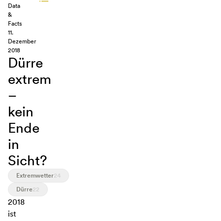
Data
&
Facts
11.
Dezember
2018
Dürre
extrem
–
kein
Ende
in
Sicht?
Extremwetter
24
Dürre
22
2018
ist