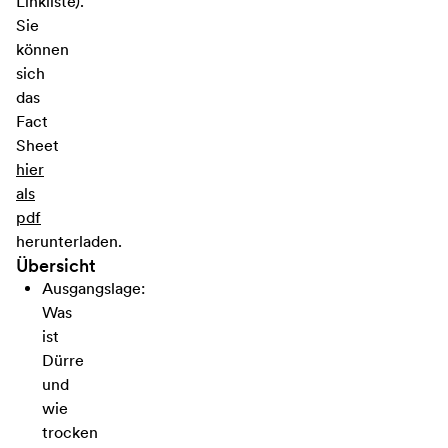
Linkliste).
Sie
können
sich
das
Fact
Sheet
hier
als
pdf
herunterladen.
Übersicht
Ausgangslage:
Was
ist
Dürre
und
wie
trocken