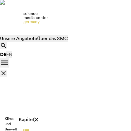
science
media center
germany
Unsere Angebote
Über das SMC
DE
EN
Klima
Kapitel
und
Umwelt