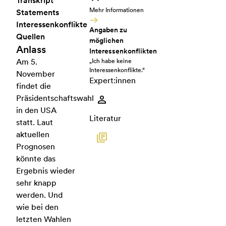
Transkript
Mehr Informationen
Statements
Interessenkonflikte
Angaben zu
Quellen
möglichen
Anlass
Interessenkonflikten
Am 5.
„Ich habe keine
Interessenkonflikte.“
November
Expert:innen
findet die
Präsidentschaftswahl
in den USA
Literatur
statt. Laut
aktuellen
Prognosen
könnte das
Ergebnis wieder
sehr knapp
werden. Und
wie bei den
letzten Wahlen