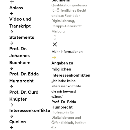
Buchheim
Qualifikationsprofessor
Anlass
für Öffentliches Recht
und das Recht der
Video und
Digitalisierung,
Transkript
Philipps-Universität
Marburg
Statements
Prof. Dr.
Mehr Informationen
Johannes
Buchheim
Angaben zu
möglichen
Prof. Dr. Edda
Interessenkonflikten
Humprecht
„Ich habe keine
Interessenkonflikte
Prof. Dr. Curd
die mir bewusst
wären.“
Knüpfer
Prof. Dr. Edda
Humprecht
Interessenkonflikte
Professorin für
Digitalisierung und
Quellen
Öffentlichkeit, Institut
für