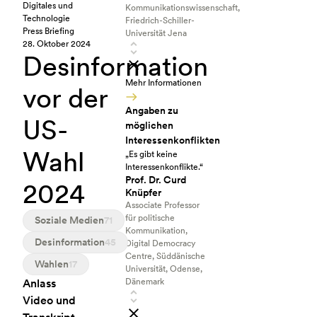
Digitales und
Kommunikationswissenschaft,
Technologie
Friedrich-Schiller-
Press Briefing
Universität Jena
28. Oktober 2024
Desinformation
Mehr Informationen
vor der
Angaben zu
US-
möglichen
Interessenkonflikten
Wahl
„Es gibt keine
Interessenkonflikte.“
Prof. Dr. Curd
2024
Knüpfer
Associate Professor
für politische
Soziale Medien
71
Kommunikation,
Desinformation
45
Digital Democracy
Centre, Süddänische
Wahlen
17
Universität, Odense,
Anlass
Dänemark
Video und