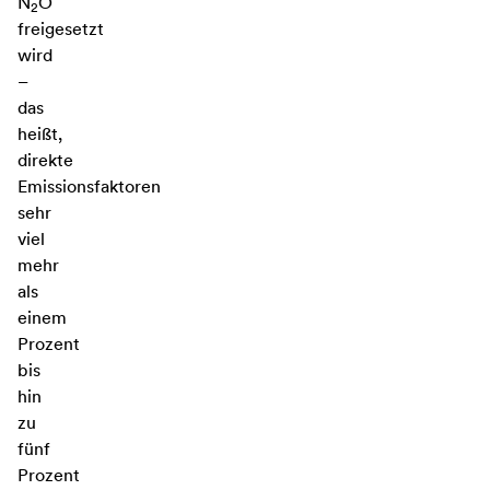
N
O
2
freigesetzt
wird
–
das
heißt,
direkte
Emissionsfaktoren
sehr
viel
mehr
als
einem
Prozent
bis
hin
zu
fünf
Prozent