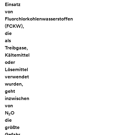
Einsatz
von
Fluorchlorkohlenwasserstoffen
(FCKW),
die
als
Treibgase,
Kältemittel
oder
Lösemittel
verwendet
wurden,
geht
inzwischen
von
N
O
2
die
größte
Gefahr