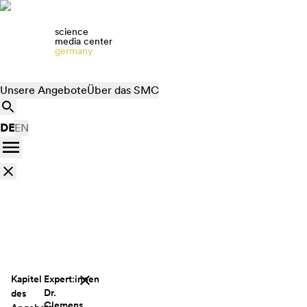
science
media center
germany
Unsere Angebote
Über das SMC
DE
EN
Kapitel
Expert:innen
Dr.
des
Clemens