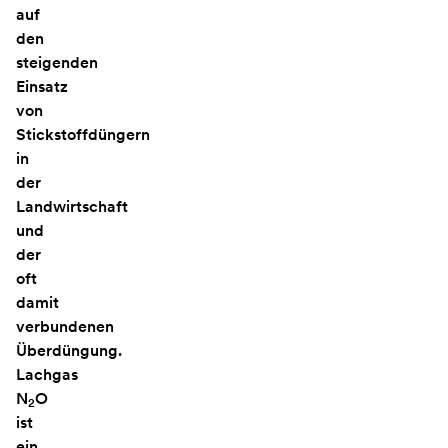
auf
den
steigenden
Einsatz
von
Stickstoffdüngern
in
der
Landwirtschaft
und
der
oft
damit
verbundenen
Überdüngung.
Lachgas
N
O
2
ist
ein