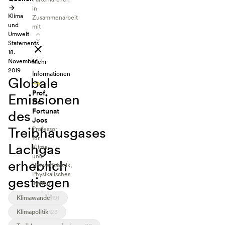
in
Klima
Zusammenarbeit
und
mit
Umwelt
Statements
18.
November
Mehr
2019
Informationen
Globale
Prof.
Emissionen
Dr.
Fortunat
des
Joos
Treibhausgases
Professor
für
Lachgas
Klima-
und
erheblich
Umweltphysik,
Physikalisches
gestiegen
Institut
und
Klimawandel
191
Oeschger
Zentrum
Klimapolitik
123
für