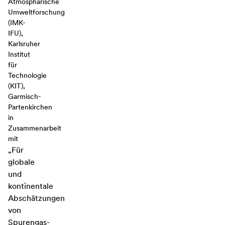
Atmosphärische
Umweltforschung
(IMK-
IFU),
Karlsruher
Institut
für
Technologie
(KIT),
Garmisch-
Partenkirchen
in
Zusammenarbeit
mit
„Für
globale
und
kontinentale
Abschätzungen
von
Spurengas-