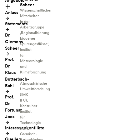
Angebots
Scheer
Wissenschaftlicher
Anlass
Mitarbeiter
in der
Statements
Arbeitsgruppe
‚Regionalisierung
Dr.
biogener
Clemens
Spurengasflüsse‘,
Scheer
Institut
für
Prof.
Meteorologie
Dr.
und
Klaus
Klimaforschung
–
Butterbach-
Atmosphärische
Bahl
Umweltforschung
(IMK-
Prof.
IFU),
Dr.
Karlsruher
Fortunat
Institut
Joos
für
Technologie
Interessenkonflikte
(KIT),
Garmisch-
Quellen
Partenkirchen