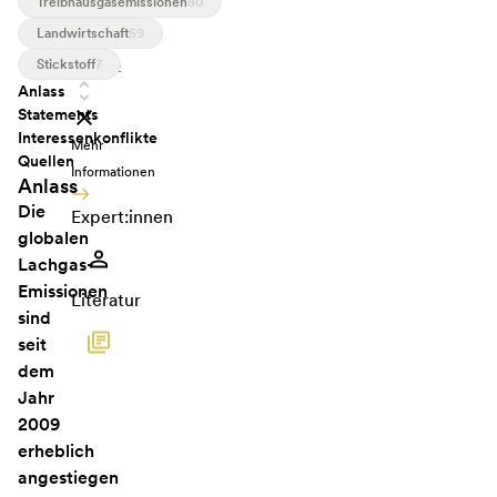
Treibhausgasemissionen
80
Klimaforschung,
Universität
Landwirtschaft
59
Bern,
Stickstoff
7
Schweiz
Anlass
Statements
Interessenkonflikte
Mehr
Quellen
Informationen
Anlass
Die
Expert:innen
globalen
Lachgas-
Emissionen
Literatur
sind
seit
dem
Jahr
2009
erheblich
angestiegen