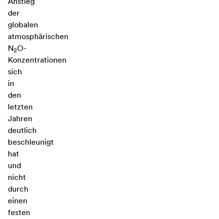
Anstieg
der
globalen
atmosphärischen
N
O-
2
Konzentrationen
sich
in
den
letzten
Jahren
deutlich
beschleunigt
hat
und
nicht
durch
einen
festen