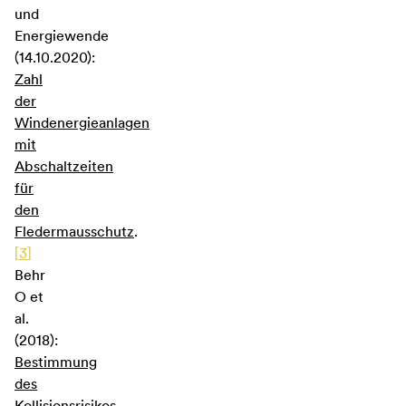
und
Energiewende
(14.10.2020):
Zahl
der
Windenergieanlagen
mit
Abschaltzeiten
für
den
Fledermausschutz
.
[
3
]
Behr
O et
al.
(2018):
Bestimmung
des
Kollisionsrisikos