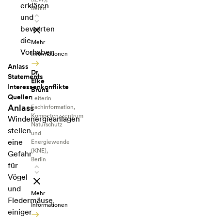
erklären
Berlin
und
bewerten
die
Mehr
Vorhaben
Informationen
Anlass
Dr.
Statements
Elke
Interessenkonflikte
Bruns
Quellen
Leiterin
Anlass
Fachinformation,
Kompetenzzentrum
Windenergieanlagen
Naturschutz
stellen
und
eine
Energiewende
(KNE),
Gefahr
Berlin
für
Vögel
und
Mehr
Fledermäuse
Informationen
einiger