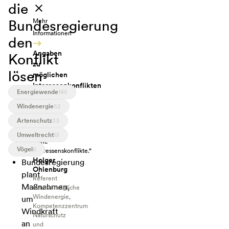
die
Bundesregierung
Mehr
Informationen
den
Angaben
Konflikt
zu
lösen
möglichen
Interessenkonflikten
Energiewende
145
„Ich
habe
Windenergie
52
bei
Artenschutz
33
Ihrer
Anfrage
Umweltrecht
13
keine
Vögel
6
Interessenskonflikte.“
Holger
Bundesregierung
Ohlenburg
plant
Referent
Maßnahmen,
naturverträgliche
Windenergie,
um
Kompetenzzentrum
Windkraft
Naturschutz
an
und