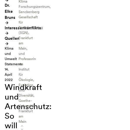
Klima
Dr.
Forschungszentrum,
Elke
Senckenberg
Bruns
Gesellschaft
für
Interessenkonflikte
Naturforschung
(SGN),
Quellen
Frankfurt
am
Klima
Main,
und
und
Umwelt
Professorin
Statements
am
14.
Institut
April
für
2022
Ökologie,
Windkraft
Evolution
und
und
Diversität,
Goethe-
Artenschutz:
Universität
Frankfurt
So
am
Main
will