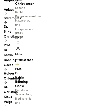
Angebots
Christiansen
Leiterin
Anlass
Recht,
Kompetenzzentrum
Statements
Naturschutz
und
Dr.
Energiewende
Silke
(KNE),
Christiansen
Berlin
Prof.
Dr.
Mehr
Katrin
Böhning-
Informationen
Gaese
Prof.
Dr.
Holger
Katrin
Ohlenburg
Böhning-
Gaese
Dr.
Direktorin
Christian
Senckenberg
Klaus
Biodiversität
Voigt
und