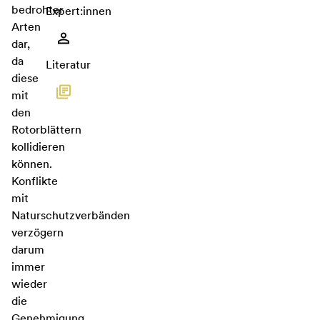
bedrohter
Expert:innen
Arten
dar,
da
Literatur
diese
mit
den
Rotorblättern
kollidieren
können.
Konflikte
mit
Naturschutzverbänden
verzögern
darum
immer
wieder
die
Genehmigung