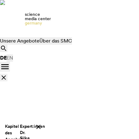
science
media center
germany
Unsere Angebote
Über das SMC
DE
EN
Kapitel
Expert:innen
Dr.
des
Silke